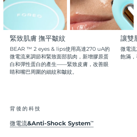
Professional IPL hair removal device
Microcurrent body toning
All hair treatments
All FAQ™ skincare
德國
預計送達日期
8/11/26
FAQ™產品
FAQ™產品
痘肌護理
眼部護理
直布羅陀
PEACH™ 2
LUNA™ 4 body
預計送達日期
8/15/26
FAQ™ products
All anti-aging treatments
All LED treatments
ESPADA™ 2 plus
BEAR™ 2 eyes & lips
IPL hair removal
Massaging body brush
All toning treatments
緊致肌膚 撫平皺紋
讓雙
希臘
預計送達日期
8/11/26
Recurring acne LED therapy
Microcurrent line smoothing device
BEAR ™ 2 eyes & lips使用高達270 uA的
微電流
中國香港特別行政區
預計送達日期
8/12/26
PEACH™ 2 go
SUPERCHARGED™ serum
護發
毛孔護理
微電流來調節和緊致面部肌肉，新增膠原蛋
飽滿，
ESPADA™ 2
IRIS™ 2
Travel-friendly IPL hair removal
Firming body serum
白和彈性蛋白的產生——緊致皮膚，改善眼
匈牙利
LUNA™ 4 hair
預計送達日期
8/11/26
KIWI™ derma
Acne treatment device
Rejuvenating eye massager
NEW
睛和嘴巴周圍的細紋和皺紋。
2-in-1 LED scalp massager
Diamond microdermabrasion .
冰島
預計送達日期
8/12/26
PEACH™ Cooling Prep Gel
ESPADA™ Blemish Solution
眼部護膚
牙齒美白
Cooling IPL hair removal gel
印尼
預計送達日期
8/9/26
FLIP™ play advanced
KIWI™
Concentrated acne gel
Advanced eye care treatment
issa™ Teeth Whitening Set
LED light hairbrush
Blackhead remover
背後的科技
愛爾蘭
預計送達日期
8/11/26
更多的
Dual LED + sonic device & 18% PAP gel
ESPADA™ 設備
眼部護理設備
微電流&Anti-Shock System
曼島
TM
預計送達日期
8/13/26
LUNA™ Dual-Peptide Scalp
KIWI™ 皮肤护理
All acne treatment devices
All revitalizing eye massagers
Serum
issa™ Teeth Whitening Gel