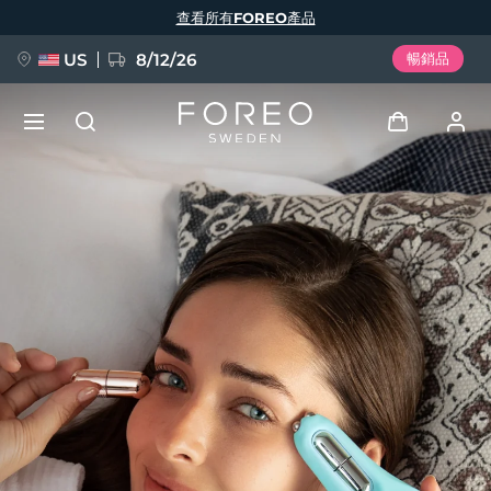
移
查看所有FOREO產品
至
主
內
容
US
8/12/26
暢銷品
新品
登入
語言
BREAKING NEWS
用戶信息
English
Deutsch
Español
我的設備
FAQ™ Pure Beauty-Tech Elixir
Français
Italiano
Português
我的訂單
Polski
Svenska
Русский
Türkçe
简体中文
繁體中文
我的地址
issa™ Teeth Whitening Set
我的訂閱