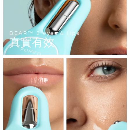
FAQ™ 101
FAQ™ 201
中國
LUNA™ 4 mini
面部提拉護理
預計送達日期
8/11/26
NEW
issa™ 4 smile
UFO™ 3 mini
Clinical anti-aging
LED mask
For young skin, T-zone
Premium anti-aging skincare
哥倫比亞
預計送達日期
8/15/26
Hybrid silicone sonic toothbrush
Red light therapy device for young skin
生髮
肌膚年輕化
克羅埃西亞
預計送達日期
8/11/26
FAQ™ 102
FAQ™ 202
LUNA™ 4 go
BEAR™ 設備
BEAR™ 2 eyes & lips
FAQ™ 301
FAQ™ 501
issa™ 4 baby
真實有效
UFO™ 3 go
Advanced clinical anti-aging
LED mask
For travel or gym bag
All premium facelift devices
NEW
賽普勒斯
預計送達日期
8/12/26
LED hair strengthening scalp massager
Full-Spectrum Red Light Therapy
For ages 0-3
Portable red light therapy
捷克
預計送達日期
8/11/26
FAQ™ 103
FAQ™ 211
LUNA™護膚
保健品
FAQ™ Scalp Serum
FAQ™ 502
issa™ Teeth Whitening Set
面膜
Luxurious clinical anti-aging set
Anti-aging neck & décolleté LED mask
Premium cleansers & balm
丹麥
預計送達日期
8/11/26
Scalp recovery probiotic serum
Full-Spectrum Red Light Therapy
Dual LED + sonic device & 18% PAP gel
Rejuvenation & hydration
專業治療
愛沙尼亞
預計送達日期
8/11/26
FAQ™ P1 Primer
FAQ™ 221
LUNA™ 設備
FAQ™護膚品
ISSA™ 設備
UFO™ 設備
Manuka honey primer
Anti-aging LED hand mask
芬蘭
FAQ™ Red Light Serum
預計送達日期
8/11/26
All facial cleansing devices
All FAQ™ skincare
All silicone sonic toothbrushes
All deep facial hydration devices
法國
預計送達日期
8/11/26
脫毛
身體護理
FAQ™護膚品
FAQ™護膚品
PEACH™ 2 Pro Max
BEAR™ 2 body
FAQ™產品
FAQ™ skincare
法屬玻里尼西亞
預計送達日期
8/15/26
All FAQ™ skincare
All FAQ™ skincare