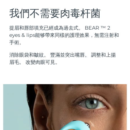
瑞典美膚護理
奧地利
預計送達日期
8/11/26
我們不需要肉毒杆菌
巴林
預計送達日期
8/12/26
提眉和唇部填充已經成為過去式。 BEAR ™ 2
面部清潔
緊致提拉
eyes & lips能够帶來同樣的護理效果，無需注射和
比利時
預計送達日期
8/11/26
手術。
LUNA™ 4 套裝
BEAR™ 2 套裝
百慕達
預計送達日期
8/17/26
Anti-aging massage
Microcurrent toning
消除眼袋和皺紋。 豐滿並突出嘴唇。 調整和上揚
眉毛。 改變肉眼可見。
波士尼亞與赫塞哥維納
預計送達日期
8/14/26
補水保濕
口腔護理
LUNA™ 4 Plus
BEAR™ 2 go
汶萊
預計送達日期
8/16/26
UFO™ 3 套裝
issa™ 4
Massage, LED heating
Microcurrent toning on-the-go
FAQ™ 抗老護理
Deep facial hydration
Hybrid silicone sonic toothbrush
保加利亞
預計送達日期
8/11/26
NEW
LUNA™ 4 Men
BEAR™ 2 eyes & lips
加拿大
預計送達日期
8/15/26
UFO™ 3 LED
issa™ 4 plus
For men, anti-aging massage
Microcurrent line smoothing device
Near-infrared and red light therapy
Smart hybrid silicone sonic toothbrush
智利
預計送達日期
8/15/26
device
抗老
LED 護理