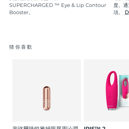
SUPERCHARGED ™ Eye & Lip Contour
度。通
Booster。
項。
D
猜你喜歡
斐珞爾臻悅雅妍眼唇周沁潤
IRIS™ 2