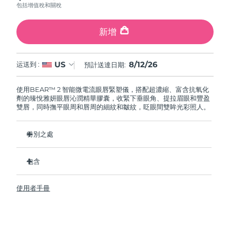
包括增值稅和關稅
阿拉伯聯合大公國
預計送達日期
8/12/26
新增
英國
預計送達日期
8/11/26
8/12/26
US
运送到 :
預計送達日期:
美國
預計送達日期
8/12/26
使用BEAR™ 2 智能微電流眼唇緊塑儀，搭配超濃縮、富含抗氧化
烏茲別克
預計送達日期
8/16/26
劑的臻悅雅妍眼唇沁潤精華膠囊，收緊下垂眼角、提拉眉眼和豐盈
雙唇，同時撫平眼周和唇周的細紋和皺紋，眨眼間雙眸光彩照人。
越南
預計送達日期
8/17/26
特別之處
經臨床驗證，可在 1 周內顯著改善細紋和皺紋。
包含
2種革命性的微電流：Tapping Microcurrent™ + Lifting
Microcurrent™
BEAR ™ 2 eyes & lips
咖啡因具有抗炎作用，可以減輕浮腫，並有助於緊致肌膚。
使用者手冊
SUPERCHARGED™ Eye & Lip Contour Booster
蔓越莓提取物富含維生素 C 和 E 之類的抗氧化劑，有助於保護
可替換精華膠囊
皮膚免受自由基損傷。
USB充電線
純素&零殘忍，採用 95% 天然成分配製而成。