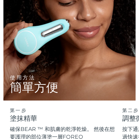
使用方法
簡單方便
第一步
第二步
塗抹精華
調整
確保BEAR ™ 和肌膚的乾淨乾燥。 然後在想
按下通
要護理的部位薄塗一層FOREO
過快速