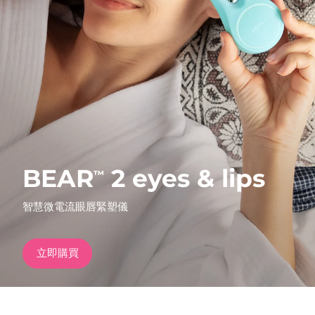
發貨國家
美國
預計送達日期
8/12/26
FAQ™ Dual LED Panel
英國
預計送達日期
8/11/26
熱門產品
西班牙
預計送達日期
8/11/26
澳洲
預計送達日期
8/14/26
BEAR
2 eyes & lips
™
法國
預計送達日期
8/11/26
特別優惠
暢銷產品
智慧微電流眼唇緊塑儀
德國
預計送達日期
8/11/26
加拿大
預計送達日期
8/15/26
立即購買
紅光療法
澳洲
預計送達日期
8/14/26