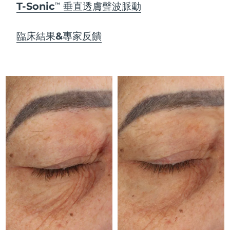
Advanced pore care essentials
以色列
預計送達日期
8/15/26
T-Sonic
垂直透膚聲波脈動
For healthy hair
TM
18% PAP
護膚品
男士
義大利
預計送達日期
8/11/26
臨床結果&專家反饋
日本
預計送達日期
8/14/26
澤西島
預計送達日期
8/16/26
全部購買
哈薩克
預計送達日期
8/13/26
FOREO APP
科威特
預計送達日期
8/11/26
關於我們
拉脫維亞
預計送達日期
8/11/26
黎巴嫩
預計送達日期
8/12/26
立陶宛
預計送達日期
8/11/26
盧森堡
預計送達日期
8/11/26