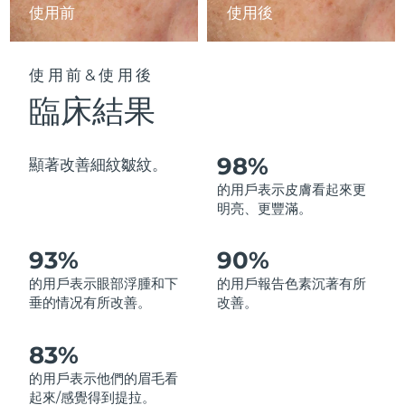
使用前
使用後
中國澳門特別行政區
預計送達日期
8/13/26
馬來西亞
預計送達日期
8/14/26
使用前&使用後
臨床結果
馬爾他
預計送達日期
8/11/26
墨西哥
預計送達日期
8/15/26
98%
顯著改善細紋皺紋。
的用戶表示皮膚看起來更
摩納哥
預計送達日期
8/12/26
明亮、更豐滿。
荷蘭
預計送達日期
8/11/26
93%
90%
紐西蘭
預計送達日期
8/11/26
的用戶表示眼部浮腫和下
的用戶報告色素沉著有所
垂的情况有所改善。
改善。
挪威
預計送達日期
8/11/26
83%
阿曼
預計送達日期
8/14/26
的用戶表示他們的眉毛看
起來/感覺得到提拉。
菲律賓
預計送達日期
8/14/26