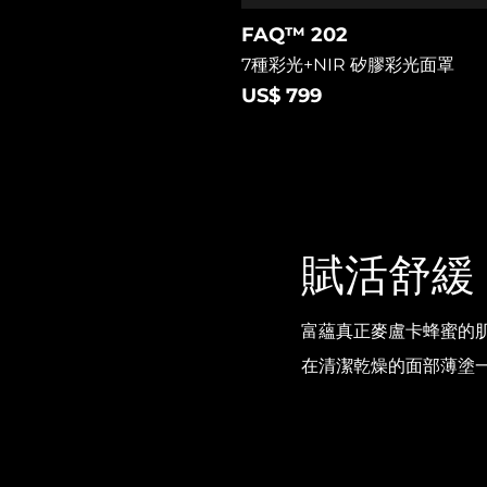
脫毛
FAQ™護膚品
身體護理
FAQ™護膚品
FAQ™產品
FAQ™ skincare
FAQ™ 202
All FAQ™ skincare
All FAQ™ skincare
PEACH™ 2 Pro Max
BEAR™ 2 body
All hair treatments
All FAQ™ skincare
7種彩光+NIR 矽膠彩光面罩
Professional IPL hair removal device
Microcurrent body toning
US$ 799
FAQ™產品
FAQ™產品
痘肌護理
FAQ™ products
眼部護理
All anti-aging treatments
All LED treatments
PEACH™ 2
LUNA™ 4 body
All toning treatments
ESPADA™ 2 plus
BEAR™ 2 eyes & lips
IPL hair removal
Massaging body brush
Recurring acne LED therapy
Microcurrent line smoothing device
PEACH™ 2 go
SUPERCHARGED™ serum
護發
毛孔護理
賦活舒緩
ESPADA™ 2
IRIS™ 2
Travel-friendly IPL hair removal
Firming body serum
LUNA™ 4 hair
KIWI™ derma
Acne treatment device
Rejuvenating eye massager
NEW
2-in-1 LED scalp massager
Diamond microdermabrasion .
富蘊真正麥盧卡蜂蜜的
PEACH™ Cooling Prep Gel
在清潔乾燥的面部薄塗一
ESPADA™ Blemish Solution
眼部護膚
牙齒美白
Cooling IPL hair removal gel
FLIP™ play advanced
KIWI™
Concentrated acne gel
Advanced eye care treatment
issa™ Teeth Whitening Set
LED light hairbrush
Blackhead remover
Dual LED + sonic device & 18% PAP gel
更多的
ESPADA™ 設備
眼部護理設備
LUNA™ Dual-Peptide Scalp