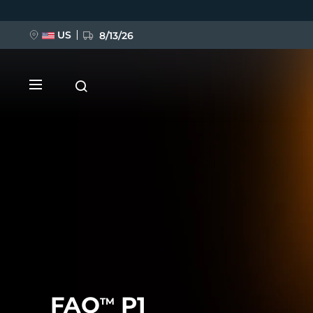
移
至
主
內
US
8/13/26
容
新品
BREAKING NEWS
FAQ™ Pure Beauty-Tech Elixir
FAQ
P1
TM