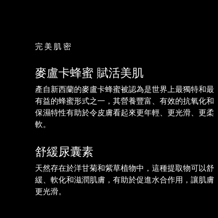
KIWI™ 皮肤护理
All acne treatment devices
All revitalizing eye massagers
Serum
issa™ Teeth Whitening Gel
Advanced pore care essentials
For healthy hair
18% PAP
護膚品
男士
完美肌密
麥盧卡蜂蜜 賦活美肌
產自新西蘭的麥盧卡蜂蜜被認為是世界上最獨特和最
全部購買
有益的蜂蜜形式之一，其營養豐富、有效的抗氧化和
保濕特性有助於令皮膚看起來更年輕、更光滑、更柔
軟。
FOREO APP
舒緩尿囊素
關於我們
天然存在於洋甘菊和紫草植物中，這種提取物可以舒
緩、軟化和滋潤肌膚，有助於促進水合作用，讓肌膚
更光滑。