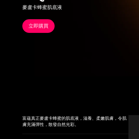
麥盧卡蜂蜜肌底液
issa™ Teeth Whitening Set
立即購買
FAQ™ Dual LED Panel
熱門產品
特別優惠
暢銷產品
富蘊真正麥盧卡蜂蜜的肌底液，滋養、柔嫩肌膚，令肌
膚充滿彈性，散發自然光彩。