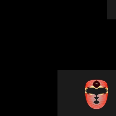
Near-infrared and red light therapy device
Smart hybrid silicone sonic toothbrush
抗老
LED 護理
LUNA™ 4 mini
面部提拉護理
FAQ™ 101
FAQ™ 201
UFO™ 3 mini
issa™ 4 smile
For young skin, T-zone
Premium anti-aging skincare
NEW
Clinical anti-aging
LED mask
Red light therapy device for young skin
Hybrid silicone sonic toothbrush
生髮
LUNA™ 4 go
BEAR™ 設備
肌膚年輕化
FAQ™ 102
FAQ™ 202
UFO™ 3 go
issa™ 4 baby
For travel or gym bag
All premium facelift devices
FAQ™ 301
FAQ™ 501
Advanced clinical anti-aging
LED mask
Portable red light therapy
For ages 0-3
NEW
LED hair strengthening scalp massager
Full-Spectrum Red Light Therapy
LUNA™護膚
FAQ™ 103
FAQ™ 211
保健品
面膜
issa™ Teeth Whitening Set
Premium cleansers & balm
FAQ™ Scalp Serum
FAQ™ 502
Luxurious clinical anti-aging set
Anti-aging neck & décolleté LED mask
Rejuvenation & hydration
Dual LED + sonic device & 18% PAP gel
Scalp recovery probiotic serum
Full-Spectrum Red Light Therapy
LUNA™ 設備
專業治療
FAQ™ P1 Primer
FAQ™ 221
UFO™ 設備
ISSA™ 設備
All facial cleansing devices
FAQ™護膚品
Manuka honey primer
Anti-aging LED hand mask
FAQ™ Red Light Serum
All deep facial hydration devices
All silicone sonic toothbrushes
All FAQ™ skincare