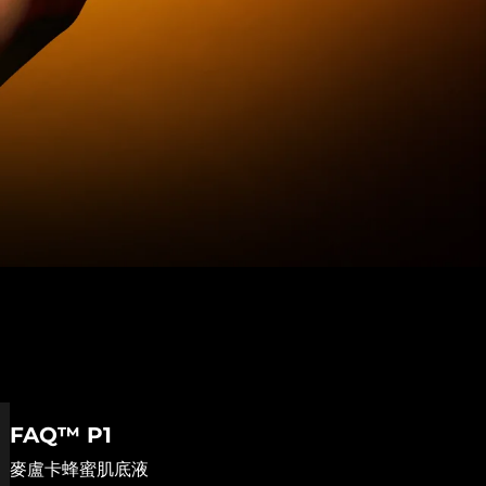
FAQ™ P1
麥盧卡蜂蜜肌底液