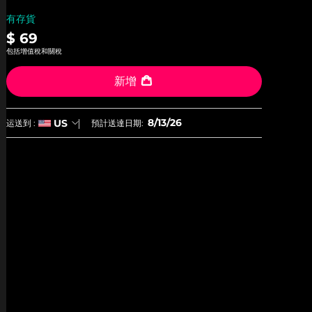
有存貨
$ 69
包括增值稅和關稅
新增
8/13/26
US
运送到 :
預計送達日期: