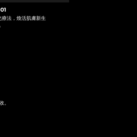
01
光療法，煥活肌膚新生
9
收。