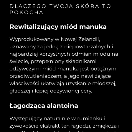
Oczekiwany czas dostawy
Liban
DLACZEGO TWOJA SKÓRA TO
8/11/26
POKOCHA
Oczekiwany czas dostawy
Litwa
Rewitalizujący miód manuka
8/10/26
Oczekiwany czas dostawy
Wyprodukowany w Nowej Zelandii,
Luksemburg
8/10/26
uznawany za jedną z niepowtarzalnych i
najbardziej korzystnych odmian miodu na
Oczekiwany czas dostawy
SRA Makau (Chiny)
świecie, przepełniony składnikami
8/12/26
odżywczymi miód manuka jest potężnym
Oczekiwany czas dostawy
Malezja
przeciwutleniaczem, a jego nawilżające
8/13/26
właściwości ułatwiają uzyskanie młodszej,
gładszej i lepiej odżywionej cery.
Oczekiwany czas dostawy
Malta
8/10/26
Łagodząca alantoina
Oczekiwany czas dostawy
Meksyk
8/14/26
Występujący naturalnie w rumianku i
żywokoście ekstrakt ten łagodzi, zmiękcza i
Oczekiwany czas dostawy
Monako
8/11/26