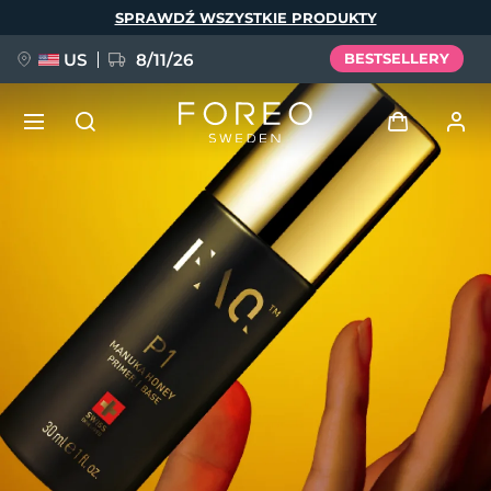
Przejdź
SPRAWDŹ WSZYSTKIE PRODUKTY
do
treści
US
8/11/26
BESTSELLERY
NOWOŚĆ
Zaloguj
Język
BREAKING NEWS
Profil użytkownika
English
Deutsch
Español
Moje urządzenia
FAQ™ Pure Beauty-Tech Elixir
Français
Italiano
Português
Moje zamówienia
Polski
Svenska
Русский
Türkçe
简体中文
繁體中文
Moje adresy
issa™ Teeth Whitening Set
Moje subskrypcje