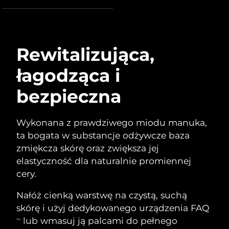
Serum
Gibraltar
All revitalizing eye massagers
issa™ Teeth Whitening Gel
8/14/26
Advanced pore care essentials
For healthy hair
18% PAP
Kosmetyki
Mężczyźni
Oczekiwany czas dostawy
Grecja
8/10/26
Rewitalizująca,
SRA Hongkong
Oczekiwany czas dostawy
łagodząca i
(Chiny)
8/11/26
Kupuj
bezpieczna
Oczekiwany czas dostawy
Węgry
8/10/26
Wykonana z prawdziwego miodu manuka,
Oczekiwany czas dostawy
Islandia
FOREO APP
ta bogata w substancje odżywcze baza
8/11/26
zmiękcza skórę oraz zwiększa jej
O NAS
Oczekiwany czas dostawy
Indonezja
elastyczność dla naturalnie promiennej
8/8/26
cery.
Oczekiwany czas dostawy
Irlandia
Nałóż cienką warstwę na czystą, suchą
8/10/26
skórę i użyj dedykowanego urządzenia FAQ
Oczekiwany czas dostawy
lub wmasuj ją palcami do pełnego
Wyspa Man
TM
8/12/26