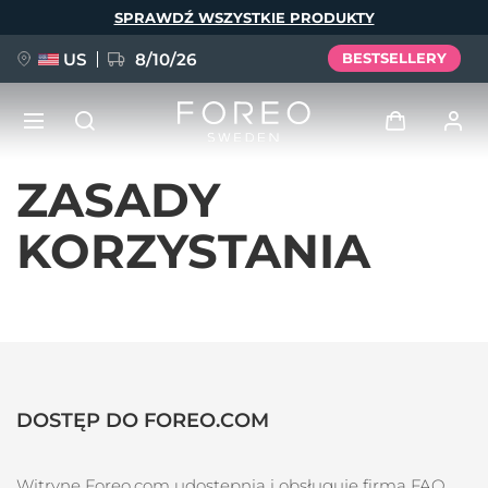
Przejdź
SPRAWDŹ WSZYSTKIE PRODUKTY
do
treści
US
8/10/26
BESTSELLERY
ZASADY
NOWOŚĆ
Zaloguj
Język
KORZYSTANIA
BREAKING NEWS
Profil użytkownika
English
Deutsch
Español
Moje urządzenia
FAQ™ Pure Beauty-Tech Elixir
Français
Italiano
Português
Moje zamówienia
Polski
Svenska
Русский
Türkçe
简体中文
繁體中文
DOSTĘP DO FOREO.COM
Moje adresy
issa™ Teeth Whitening Set
Moje subskrypcje
Witrynę Foreo.com udostępnia i obsługuje firma
FAQ