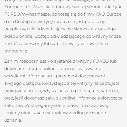
Kraj dostawy
Europe d.o.o
. Wszelkie adnotacje na tej stronie, takie jak
FOREO/my/nas/nasze, odnoszą się do firmy
FAQ Europe
Oczekiwany czas dostawy
Stany Zjednoczone
d.o.o.
Dostęp do witryny foreo.com jest publiczny i
8/10/26
FAQ™ Dual LED Panel
bezpłatny, o ile odwiedzający nie skorzysta z naszego
Oczekiwany czas dostawy
sklepu online. Dostęp odwiedzającego do witryny może
Wielka Brytania
8/9/26
POPULARNY
zostać zawieszony lub zablokowany w dowolnym
momencie.
Oczekiwany czas dostawy
Hiszpania
8/9/26
Zanim rozpoczniesz korzystanie z witryny FOREO lub
dokonasz zakupu online, zapoznaj się uważnie z
Oczekiwany czas dostawy
Australia
8/12/26
Specjalne oferty
wszelkimi informacjami prawnymi dotyczącymi
Bestsellery
Twojego dostępu. Korzystając z tej witryny, akceptujesz
Oczekiwany czas dostawy
Francja
niniejsze warunki, włączając w to politykę prywatności,
8/9/26
oraz, jeśli dokonasz zakupu online, informacje dotyczące
Oczekiwany czas dostawy
Niemcy
zakupów. Zastrzegamy sobie prawo do okresowej
8/9/26
Terapia czerwonym światłem
zmiany niniejszych warunków według własnego
Oczekiwany czas dostawy
uznania.
Kanada
8/13/26