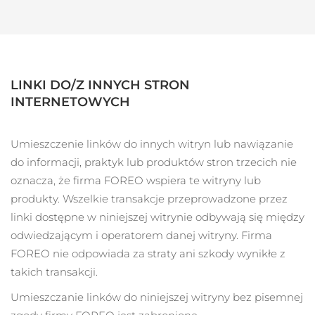
SZWEDZKI RUTYNA PIELĘGNACJI
URODY
Oczekiwany czas dostawy
Australia
8/12/26
LINKI DO/Z INNYCH STRON
Oczekiwany czas dostawy
Oczyszczanie twarzy
Lifting twarzy
Austria
INTERNETOWYCH
8/9/26
LUNA™ 4 zestaw
BEAR™ 2 zestaw
Oczekiwany czas dostawy
Bahrajn
Anti-aging massage
Microcurrent toning
Umieszczenie linków do innych witryn lub nawiązanie
8/10/26
do informacji, praktyk lub produktów stron trzecich nie
Pielęgnacja jamy
Oczekiwany czas dostawy
oznacza, że firma FOREO wspiera te witryny lub
Nawilżenie
ustnej
Belgia
8/9/26
LUNA™ 4 Plus
BEAR™ 2 go
produkty.
Wszelkie transakcje przeprowadzone przez
UFO™ 3 zestaw
issa™ 4
Massage, LED heating
Microcurrent toning on-the-go
linki dostępne w niniejszej witrynie odbywają się między
Oczekiwany czas dostawy
FAQ™ ZABIEG ANTI-AGING
Bermudy
Deep facial hydration
Hybrid silicone sonic toothbrush
8/15/26
odwiedzającym i operatorem danej witryny. Firma
FOREO nie odpowiada za straty ani szkody wynikłe z
NEW
Bośnia i
LUNA™ 4 Men
BEAR™ 2 eyes & lips
Oczekiwany czas dostawy
takich transakcji.
UFO™ 3 LED
Hercegowina
8/12/26
issa™ 4 plus
For men, anti-aging massage
Microcurrent line smoothing device
Near-infrared and red light therapy
Umieszczanie linków do niniejszej witryny bez pisemnej
Smart hybrid silicone sonic toothbrush
device
Anti-aging
Zabiegi LED
Oczekiwany czas dostawy