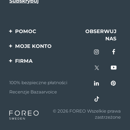
POMOC
OBSERWUJ
NAS
Kontakt
MOJE KONTO
Zamówienia & Wysyłka
Rejestracja produktu
FIRMA
Gwarancja & Zwroty
Pomoc
O nas
Pytania i odpowiedzi
100% bezpieczne płatności
Program partnerski
Informacje o baterii
Recenzje Bazaarvoice
Wiadomości
partnerskie
© 2026 FOREO Wszelkie prawa
MYSA
zastrzeżone
Dystrybutorzy