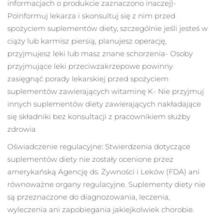
informacjach o produkcie zaznaczono inaczej)
-
Oczekiwany czas dostawy
Liban
8/10/26
Poinformuj lekarza i skonsultuj się z nim przed
spożyciem suplementów diety, szczególnie jeśli jesteś w
Oczekiwany czas dostawy
Litwa
ciąży lub karmisz piersią, planujesz operację,
8/9/26
przyjmujesz leki lub masz znane schorzenia
- Osoby
Oczekiwany czas dostawy
Luksemburg
przyjmujące leki przeciwzakrzepowe powinny
8/9/26
zasięgnąć porady lekarskiej przed spożyciem
suplementów zawierających witaminę K
- Nie przyjmuj
Oczekiwany czas dostawy
SRA Makau (Chiny)
8/11/26
innych suplementów diety zawierających nakładające
się składniki bez konsultacji z pracownikiem służby
Oczekiwany czas dostawy
Malezja
zdrowia
8/12/26
Oświadczenie regulacyjne: Stwierdzenia dotyczące
Oczekiwany czas dostawy
Malta
8/9/26
suplementów diety nie zostały ocenione przez
amerykańską Agencję ds. Żywności i Leków (FDA) ani
Oczekiwany czas dostawy
Meksyk
równoważne organy regulacyjne. Suplementy diety nie
8/13/26
są przeznaczone do diagnozowania, leczenia,
Oczekiwany czas dostawy
wyleczenia ani zapobiegania jakiejkolwiek chorobie.
Monako
8/10/26