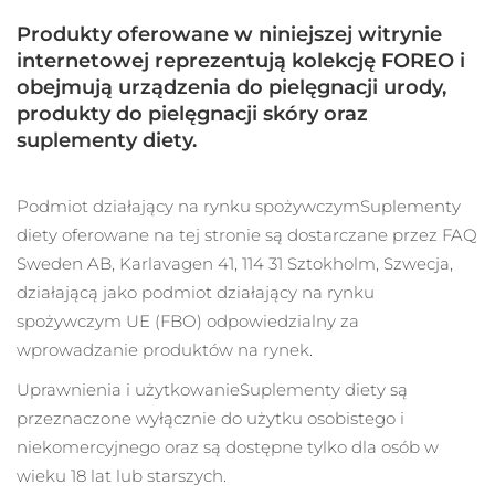
Serum
Gibraltar
All revitalizing eye massagers
issa™ Teeth Whitening Gel
8/13/26
Advanced pore care essentials
Produkty oferowane w niniejszej witrynie
For healthy hair
18% PAP
Kosmetyki
Mężczyźni
internetowej reprezentują kolekcję FOREO i
Oczekiwany czas dostawy
Grecja
8/9/26
obejmują urządzenia do pielęgnacji urody,
produkty do pielęgnacji skóry oraz
SRA Hongkong
Oczekiwany czas dostawy
suplementy diety.
(Chiny)
8/10/26
Kupuj
Oczekiwany czas dostawy
Podmiot działający na rynku spożywczym
Suplementy
Węgry
8/9/26
diety oferowane na tej stronie są dostarczane przez FAQ
Sweden AB, Karlavagen 41, 114 31 Sztokholm, Szwecja,
Oczekiwany czas dostawy
Islandia
FOREO APP
8/10/26
działającą jako podmiot działający na rynku
spożywczym UE (FBO) odpowiedzialny za
O NAS
Oczekiwany czas dostawy
Indonezja
wprowadzanie produktów na rynek.
8/7/26
Uprawnienia i użytkowanie
Suplementy diety są
Oczekiwany czas dostawy
Irlandia
przeznaczone wyłącznie do użytku osobistego i
8/9/26
niekomercyjnego oraz są dostępne tylko dla osób w
Oczekiwany czas dostawy
wieku 18 lat lub starszych.
Wyspa Man
8/11/26