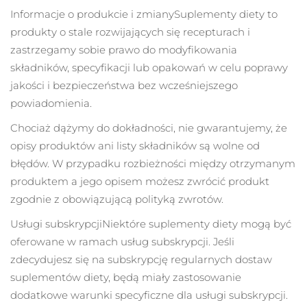
Informacje o produkcie i zmiany
Suplementy diety to
Oczekiwany czas dostawy
produkty o stale rozwijających się recepturach i
Holandia
8/9/26
zastrzegamy sobie prawo do modyfikowania
składników, specyfikacji lub opakowań w celu poprawy
Oczekiwany czas dostawy
Nowa Zelandia
8/9/26
jakości i bezpieczeństwa bez wcześniejszego
powiadomienia.
Oczekiwany czas dostawy
Norwegia
8/9/26
Chociaż dążymy do dokładności, nie gwarantujemy, że
opisy produktów ani listy składników są wolne od
Oczekiwany czas dostawy
Oman
błędów. W przypadku rozbieżności między otrzymanym
8/12/26
produktem a jego opisem możesz zwrócić produkt
Oczekiwany czas dostawy
Filipiny
zgodnie z obowiązującą polityką zwrotów.
8/12/26
Usługi subskrypcji
Niektóre suplementy diety mogą być
Oczekiwany czas dostawy
Polska
oferowane w ramach usług subskrypcji. Jeśli
8/10/26
zdecydujesz się na subskrypcję regularnych dostaw
Oczekiwany czas dostawy
suplementów diety, będą miały zastosowanie
Portugalia
8/9/26
dodatkowe warunki specyficzne dla usługi subskrypcji.