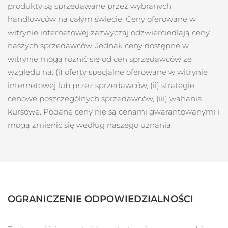
produkty są sprzedawane przez wybranych
Oczekiwany czas dostawy
Tajlandia
handlowców na całym świecie. Ceny oferowane w
8/13/26
witrynie internetowej zazwyczaj odzwierciedlają ceny
Oczekiwany czas dostawy
naszych sprzedawców. Jednak ceny dostępne w
Turcja
8/10/26
witrynie mogą różnić się od cen sprzedawców ze
względu na: (i) oferty specjalne oferowane w witrynie
Zjednoczone Emiraty
Oczekiwany czas dostawy
Arabskie
8/10/26
internetowej lub przez sprzedawców, (ii) strategie
cenowe poszczególnych sprzedawców, (iii) wahania
Oczekiwany czas dostawy
kursowe. Podane ceny nie są cenami gwarantowanymi i
Wielka Brytania
8/9/26
mogą zmienić się według naszego uznania.
Oczekiwany czas dostawy
Stany Zjednoczone
8/10/26
Oczekiwany czas dostawy
Uzbekistan
8/14/26
OGRANICZENIE ODPOWIEDZIALNOŚCI
Oczekiwany czas dostawy
Wietnam
8/15/26