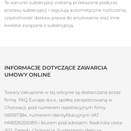
Te warunki subskrypcji zostaną przekazane podczas
Oczekiwany czas dostawy
Portoryko
8/11/26
procesu subskrypcji i regulują automatyczne rozliczenia,
częstotliwość dostaw, prawa do anulowania oraz inne
Oczekiwany czas dostawy
Katar
kwestie związane z subskrypcją.
8/10/26
Oczekiwany czas dostawy
Reunion
8/14/26
Oczekiwany czas dostawy
Rumunia
8/9/26
INFORMACJE DOTYCZĄCE ZAWARCIA
Oczekiwany czas dostawy
UMOWY ONLINE
Rosja
8/17/26
Oczekiwany czas dostawy
Towary zakupione w tej witrynie są dostarczane przez
Arabia Saudyjska
8/10/26
firmę
FAQ Europe d.o.o.
, spółkę zarejestrowaną w
Chorwacji, pod numerem rejestracyjnym firmy
Oczekiwany czas dostawy
Singapur
8/11/26
081597384
, numerem identyfikacyjnym VAT
HR83262550815
i biurem pod adresem:
Radnicka cesta
Oczekiwany czas dostawy
Słowacja
202, Zagreb, Chorwacja. Suplementy diety są