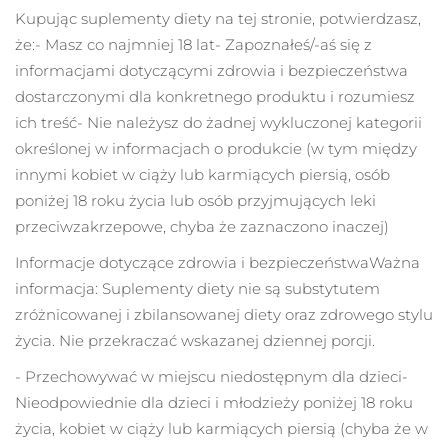
Kupując suplementy diety na tej stronie, potwierdzasz,
Oczekiwany czas dostawy
że:
- Masz co najmniej 18 lat
- Zapoznałeś/-aś się z
Izrael
8/13/26
informacjami dotyczącymi zdrowia i bezpieczeństwa
dostarczonymi dla konkretnego produktu i rozumiesz
Oczekiwany czas dostawy
Włochy
8/9/26
ich treść
- Nie należysz do żadnej wykluczonej kategorii
określonej w informacjach o produkcie (w tym między
Oczekiwany czas dostawy
Japonia
innymi kobiet w ciąży lub karmiących piersią, osób
8/12/26
poniżej 18 roku życia lub osób przyjmujących leki
Oczekiwany czas dostawy
Jersey
przeciwzakrzepowe, chyba że zaznaczono inaczej)
8/14/26
Informacje dotyczące zdrowia i bezpieczeństwa
Ważna
Oczekiwany czas dostawy
Kazachstan
informacja: Suplementy diety nie są substytutem
8/11/26
zróżnicowanej i zbilansowanej diety oraz zdrowego stylu
Oczekiwany czas dostawy
życia. Nie przekraczać wskazanej dziennej porcji.
Kuwejt
8/9/26
- Przechowywać w miejscu niedostępnym dla dzieci
-
Oczekiwany czas dostawy
Nieodpowiednie dla dzieci i młodzieży poniżej 18 roku
Łotwa
8/9/26
życia, kobiet w ciąży lub karmiących piersią (chyba że w