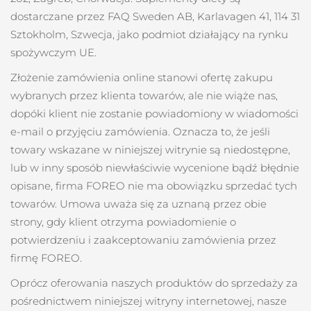
8/9/26
dostarczane przez FAQ Sweden AB, Karlavagen 41, 114 31
Oczekiwany czas dostawy
Sztokholm, Szwecja, jako podmiot działający na rynku
Słowenia
8/9/26
spożywczym UE.
Republika
Oczekiwany czas dostawy
Złożenie zamówienia online stanowi ofertę zakupu
Południowej Afryki
8/17/26
wybranych przez klienta towarów, ale nie wiąże nas,
dopóki klient nie zostanie powiadomiony w wiadomości
Oczekiwany czas dostawy
Korea Południowa
e-mail o przyjęciu zamówienia. Oznacza to, że jeśli
8/11/26
towary wskazane w niniejszej witrynie są niedostępne,
Oczekiwany czas dostawy
Hiszpania
lub w inny sposób niewłaściwie wycenione bądź błędnie
8/9/26
opisane, firma FOREO nie ma obowiązku sprzedać tych
Oczekiwany czas dostawy
towarów. Umowa uważa się za uznaną przez obie
Szwecja
8/9/26
strony, gdy klient otrzyma powiadomienie o
potwierdzeniu i zaakceptowaniu zamówienia przez
Oczekiwany czas dostawy
Szwajcaria
8/9/26
firmę FOREO.
Oprócz oferowania naszych produktów do sprzedaży za
Oczekiwany czas dostawy
Tajwan
8/14/26
pośrednictwem niniejszej witryny internetowej, nasze