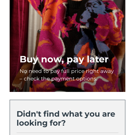
Oczekiwany czas dostawy
Tajlandia
8/13/26
Oczekiwany czas dostawy
Turcja
8/10/26
Zjednoczone Emiraty
Oczekiwany czas dostawy
Arabskie
8/10/26
Buy now, pay later
Oczekiwany czas dostawy
Wielka Brytania
8/9/26
No need to pay full price right away
– check the payment options.
Oczekiwany czas dostawy
Stany Zjednoczone
8/10/26
Oczekiwany czas dostawy
Uzbekistan
8/14/26
Didn't find what you are
Oczekiwany czas dostawy
Wietnam
looking for?
8/15/26