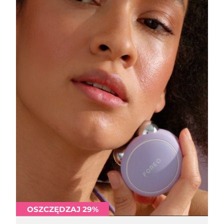
Oczekiwany czas dostawy
Portoryko
8/11/26
Oczekiwany czas dostawy
Katar
8/10/26
Oczekiwany czas dostawy
Reunion
8/14/26
Oczekiwany czas dostawy
Rumunia
8/9/26
Oczekiwany czas dostawy
Rosja
8/17/26
Oczekiwany czas dostawy
Arabia Saudyjska
8/10/26
Oczekiwany czas dostawy
Singapur
8/11/26
OSZCZĘDZAJ 29%
Oczekiwany czas dostawy
Słowacja