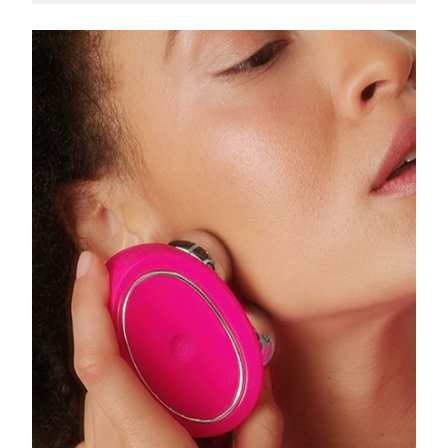
Oczekiwany czas dostawy
Liban
8/10/26
Oczekiwany czas dostawy
Litwa
8/9/26
Oczekiwany czas dostawy
Luksemburg
8/9/26
Oczekiwany czas dostawy
SRA Makau (Chiny)
8/11/26
Oczekiwany czas dostawy
Malezja
8/12/26
Oczekiwany czas dostawy
Malta
8/9/26
Oczekiwany czas dostawy
Meksyk
8/13/26
Oczekiwany czas dostawy
Monako
8/10/26