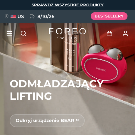
Przejdź
SPRAWDŹ WSZYSTKIE PRODUKTY
do
treści
US
8/10/26
BESTSELLERY
NOWOŚĆ
Zaloguj
Język
BREAKING NEWS
Profil użytkownika
ODMŁADZAJĄCY
English
Deutsch
Español
Moje urządzenia
FAQ™ Pure Beauty-Tech Elixir
Français
Italiano
Português
LIFTING
Moje zamówienia
Polski
Svenska
Русский
Türkçe
简体中文
繁體中文
Moje adresy
Odkryj urządzenie BEAR™
issa™ Teeth Whitening Set
Moje subskrypcje