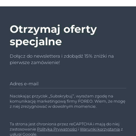
Otrzymaj oferty
specjalne
Dołącz do newslettera i zdobądź 15% zniżki na
pierwsze zamówienie!
Adres e-mail
Naciskając przycisk „Subskrybuj”, wyrażam zgodę na
komunikację marketingową firmy FOREO. Wiem, że mogę
z niej zrezygnować w dowolnym momencie.
Ta strona jest chroniona przez reCAPTCHA i mają do niej
zastosowanie
Polityka Prywatności
i
Warunki korzystania
z
usługi Google.