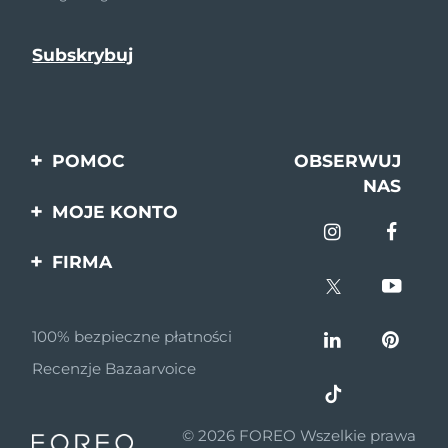
POMOC
OBSERWUJ
NAS
Kontakt
MOJE KONTO
Zamówienia & Wysyłka
Rejestracja produktu
FIRMA
Gwarancja & Zwroty
Pomoc
O nas
Pytania i odpowiedzi
100% bezpieczne płatności
Program partnerski
Informacje o baterii
Recenzje Bazaarvoice
Wiadomości
partnerskie
© 2026 FOREO Wszelkie prawa
MYSA