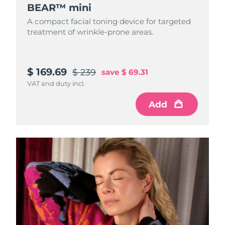
8/9/26
BEAR™ mini
A compact facial toning device for targeted
Oczekiwany czas dostawy
Słowenia
8/9/26
treatment of wrinkle-prone areas.
Republika
Oczekiwany czas dostawy
Południowej Afryki
8/17/26
$ 169.69
$ 239
save
$ 69.31
VAT and duty incl.
Oczekiwany czas dostawy
Korea Południowa
8/11/26
Add
Oczekiwany czas dostawy
Hiszpania
8/9/26
Oczekiwany czas dostawy
Szwecja
8/9/26
Oczekiwany czas dostawy
Szwajcaria
8/9/26
Oczekiwany czas dostawy
Tajwan
8/14/26