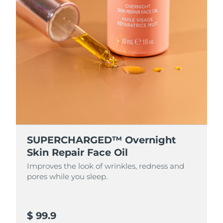
R.A.S. chinoise de
Livraison estimée
8/13/26
Macao
Malaisie
Livraison estimée
8/14/26
Malte
Livraison estimée
8/11/26
Mexique
Livraison estimée
8/15/26
Monaco
Livraison estimée
8/12/26
SUPERCHARGED™ Overnight
Pays-Bas
Livraison estimée
8/11/26
Skin Repair Face Oil
Improves the look of wrinkles, redness and
Nouvelle-Zélande
Livraison estimée
8/11/26
pores while you sleep.
Norvège
Livraison estimée
8/11/26
$ 99.9
Oman
Livraison estimée
8/14/26