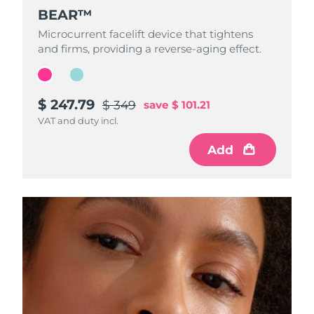
BEAR™
BEAR™
Microcurrent facelift device that tightens
Microcurrent facelift device that tightens
and firms, providing a reverse-aging effect.
and firms, providing a reverse-aging effect.
$ 247.79
$ 233.59
$ 349
$ 329
save
save
$ 101.21
$ 95.41
VAT and duty incl.
VAT and duty incl.
Add
Add