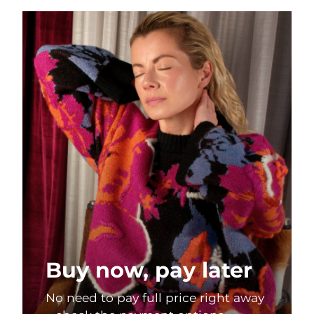
Turquie
Livraison estimée
8/12/26
Émirats arabes unis
Livraison estimée
8/12/26
Royaume-Uni
Livraison estimée
8/11/26
États-Unis
Livraison estimée
8/12/26
Ouzbékistan
Livraison estimée
8/16/26
Viêt Nam
Livraison estimée
8/17/26
Buy now, pay later
No need to pay full price right away