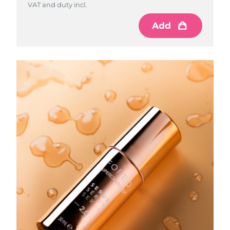
VAT and duty incl.
Philippines
Livraison estimée
8/14/26
Add
Pologne
Livraison estimée
8/12/26
Portugal
Livraison estimée
8/11/26
Porto Rico
Livraison estimée
8/13/26
Qatar
Livraison estimée
8/12/26
La Réunion
Livraison estimée
8/16/26
Roumanie
Livraison estimée
8/11/26
Russie
Livraison estimée
8/19/26
Arabie saoudite
Livraison estimée
8/12/26