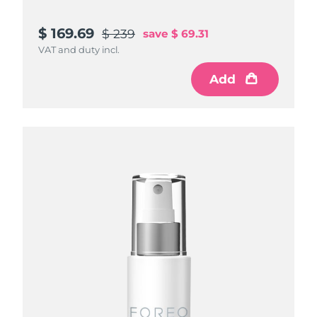
$ 169.69
$ 239
save
$ 69.31
VAT and duty incl.
Add