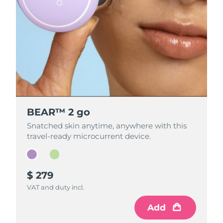
BEAR™ 2 go
BEAR™ 2 go
Snatched skin anytime, anywhere with this
Snatched skin anytime, anywhere with this
travel-ready microcurrent device.
travel-ready microcurrent device.
$ 279
$ 279
VAT and duty incl.
VAT and duty incl.
Add
Add