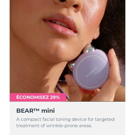
ÉCONOMISEZ 29%
BEAR™ mini
A compact facial toning device for targeted
treatment of wrinkle-prone areas.