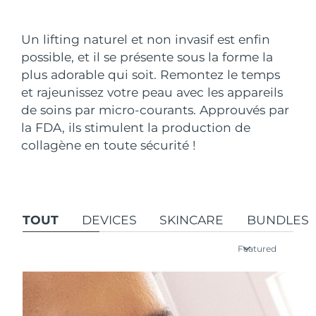
Pays de livraison
Un lifting naturel et non invasif est enfin
États-Unis
Livraison estimée
8/12/26
possible, et il se présente sous la forme la
FAQ™ Dual LED Panel
plus adorable qui soit. Remontez le temps
Royaume-Uni
Livraison estimée
8/11/26
et rajeunissez votre peau avec les appareils
POPULAIRE
de soins par micro-courants. Approuvés par
Espagne
Livraison estimée
8/11/26
la FDA, ils stimulent la production de
Australie
collagène en toute sécurité !
Livraison estimée
8/14/26
France
Livraison estimée
8/11/26
Offres spéciales
Bestsellers
Allemagne
Livraison estimée
8/11/26
TOUT
DEVICES
SKINCARE
BUNDLES
Canada
Livraison estimée
8/15/26
Featured
Thérapie par lumière rouge
Australie
Livraison estimée
8/14/26