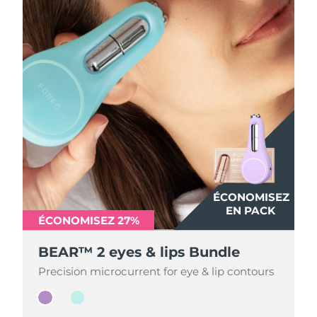
ÉCONOMISEZ
ÉCONOMISEZ
EN PACK
EN PACK
ÉCONOMISEZ 27%
ÉCONOMISEZ 27%
BEAR™ 2 eyes & lips Bundle
BEAR™ 2 eyes & lips Bundle
Precision microcurrent for eye & lip contours
Precision microcurrent for eye & lip contours