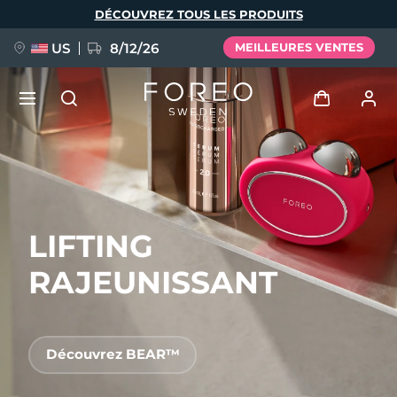
Aller
DÉCOUVREZ TOUS LES PRODUITS
au
contenu
principal
US
8/12/26
MEILLEURES VENTES
NOUVEAU
Se connecter
Langue
BREAKING NEWS
Profil de l'utilisateur
LIFTING
English
Deutsch
Español
Mes appareils
FAQ™ Pure Beauty-Tech Elixir
Français
Italiano
Português
RAJEUNISSANT
Mes commandes
Polski
Svenska
Русский
Türkçe
简体中文
繁體中文
Mes adresses
Découvrez BEAR™
issa™ Teeth Whitening Set
Mes abonnements