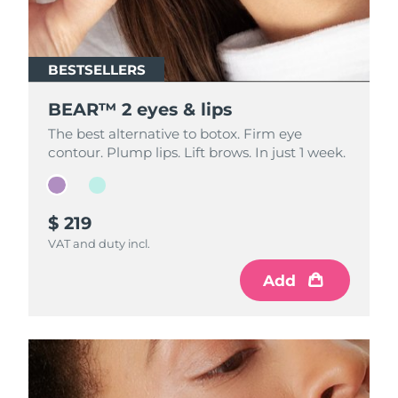
BESTSELLERS
BESTSELLERS
BEAR™ 2 eyes & lips
BEAR™ 2 eyes & lips
The best alternative to botox. Firm eye
The best alternative to botox. Firm eye
contour. Plump lips. Lift brows. In just 1 week.
contour. Plump lips. Lift brows. In just 1 week.
$ 219
$ 199
VAT and duty incl.
VAT and duty incl.
Add
Add