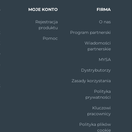
S
MOJE KONTO
FIRMA
m
Rejestracja
O nas
produktu
k
Program partnerski
Pomoc
X
Wiadomości
partnerskie
e
MYSA
n
Dystrybutorzy
t
Zasady korzystania
k
Polityka
prywatności
Kluczowi
pracownicy
Polityka plików
cookie