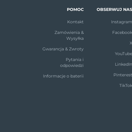
POMOC
OBSERWUJ NA
Kontakt
Instagra
Zamówienia &
Faceboo
Wysyłka
Gwarancja & Zwroty
YouTub
Pytania i
LinkedI
odpowiedzi
Pinteres
Informacje o baterii
TikTo