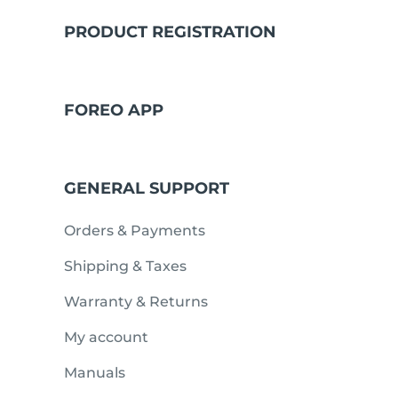
PRODUCT REGISTRATION
issa™ Teeth Whitening Set
FOREO APP
FAQ™ Dual LED Panel
GENERAL SUPPORT
POPULARNY
Orders & Payments
Shipping & Taxes
Warranty & Returns
Specjalne oferty
Bestsellery
My account
Manuals