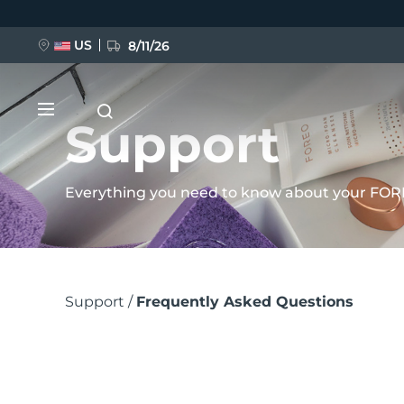
Przejdź
do
US
8/11/26
treści
Support
Everything you need to know about your FOR
NOWOŚĆ
Ścieżka
BREAKING NEWS
Support
Frequently Asked Questions
nawigacyjna
FAQ™ Pure Beauty-Tech Elixir