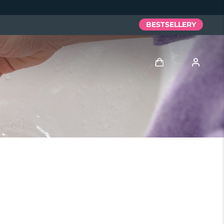
BESTSELLERY
Zaloguj
Profil użytkownika
Moje urządzenia
Moje zamówienia
Moje adresy
Moje subskrypcje