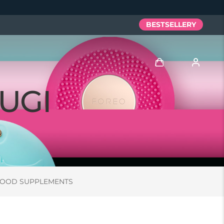
BESTSELLERY
UGI
Zaloguj
Profil użytkownika
Moje urządzenia
Moje zamówienia
OOD SUPPLEMENTS
Moje adresy
Moje subskrypcje