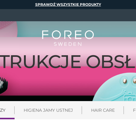
SPRAWDŹ WSZYSTKIE PRODUKTY
STRUKCJE OBSŁ
ZY
HIGIENA JAMY USTNEJ
HAIR CARE
F