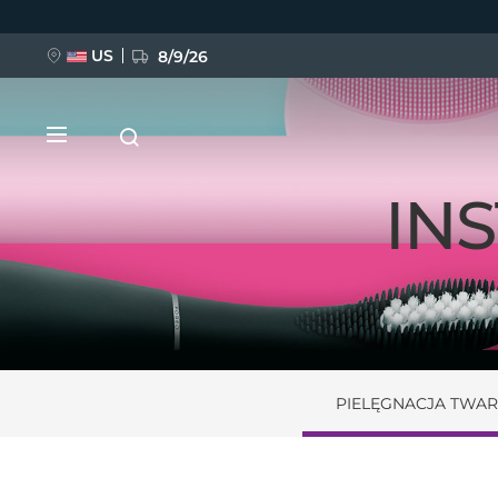
Przejdź
do
treści
US
8/9/26
IN
NOWOŚĆ
BREAKING NEWS
PIELĘGNACJA TWAR
FAQ™ Pure Beauty-Tech Elixir