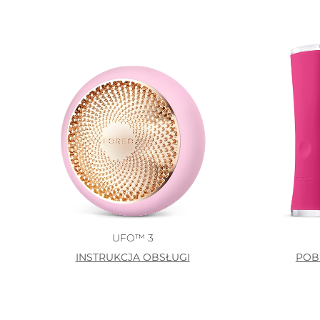
issa™ Teeth Whitening Set
FAQ™ Dual LED Panel
POPULARNY
UFO™ 3
Specjalne oferty
Bestsellery
INSTRUKCJA OBSŁUGI
POB