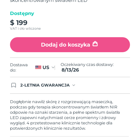
skoncentrowanym światłem LED
Oczekiwany czas dostawy
Portoryko
8/14/26
Dostępny
$ 199
Oczekiwany czas dostawy
Katar
8/13/26
VAT i cło wliczone
Oczekiwany czas dostawy
Reunion
Dodaj do koszyka
8/17/26
Oczekiwany czas dostawy
Rumunia
Oczekiwany czas dostawy:
Dostawa
8/12/26
US
8/13/26
do:
Oczekiwany czas dostawy
Rosja
8/20/26
2-LETNIA GWARANCJA
Dzisiejsze zamówienie uprawnia do korzystania z
pełnej gwarancji FOREO. Oznacza to, że w
Oczekiwany czas dostawy
Arabia Saudyjska
przypadku wystąpienia problemów w ciągu 2 lat
Dogłębnie nawilż skórę z rozgrzewającą maseczką,
8/13/26
od zakupu, FOREO bezpłatnie wymieni produkt.
podczas gdy terapia skoncentrowanym światłem NIR
odpowie na oznaki starzenia, a pełne spektrum światła
Oczekiwany czas dostawy
LED zapewni natychmiast cerze promienny i zdrowy
Singapur
8/14/26
wygląd. 4 przetestowane klinicznie technologie dla
potwierdzonych klinicznie rezultatów.
Oczekiwany czas dostawy
Słowacja