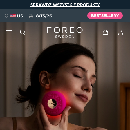
Przejdź
SPRAWDŹ WSZYSTKIE PRODUKTY
do
treści
US
8/13/26
BESTSELLERY
NOWOŚĆ
Zaloguj
Język
BREAKING NEWS
Profil użytkownika
English
Deutsch
Español
Moje urządzenia
FAQ™ Pure Beauty-Tech Elixir
Français
Italiano
Português
Moje zamówienia
Polski
Svenska
Русский
Türkçe
简体中文
繁體中文
Moje adresy
issa™ Teeth Whitening Set
Moje subskrypcje