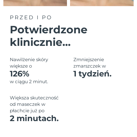
Oczekiwany czas dostawy
Liban
8/13/26
PRZED I PO
Oczekiwany czas dostawy
Litwa
Potwierdzone
8/12/26
klinicznie...
Oczekiwany czas dostawy
Luksemburg
8/12/26
Oczekiwany czas dostawy
Nawilżenie skóry
Zmniejszenie
SRA Makau (Chiny)
8/14/26
większe o
zmarszczek w
126%
1 tydzień.
Oczekiwany czas dostawy
Malezja
w ciągu 2 minut.
8/15/26
Oczekiwany czas dostawy
Malta
Większa skuteczność
8/12/26
od maseczek w
płachcie już po
Oczekiwany czas dostawy
Meksyk
2 minutach.
8/16/26
Oczekiwany czas dostawy
Monako
8/13/26