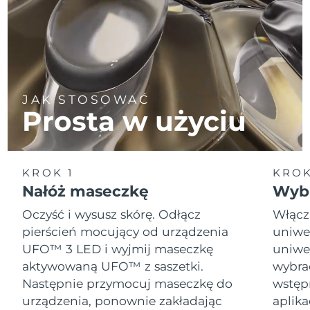
JAK STOSOWAĆ
Prosta w użyciu
KROK 1
KROK
Nałóż maseczkę
Wybi
Oczyść i wysusz skórę. Odłącz
Włącz
pierścień mocujący od urządzenia
uniwer
UFO™ 3 LED i wyjmij maseczkę
uniwer
aktywowaną UFO™ z saszetki.
wybra
Następnie przymocuj maseczkę do
wstęp
urządzenia, ponownie zakładając
aplika