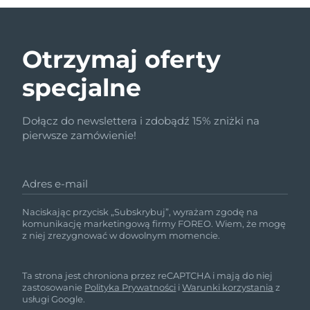
Otrzymaj oferty
specjalne
Dołącz do newslettera i zdobądź 15% zniżki na
pierwsze zamówienie!
Adres e-mail
Naciskając przycisk „Subskrybuj”, wyrażam zgodę na
komunikację marketingową firmy FOREO. Wiem, że mogę
z niej zrezygnować w dowolnym momencie.
Ta strona jest chroniona przez reCAPTCHA i mają do niej
zastosowanie
Polityka Prywatności
i
Warunki korzystania
z
usługi Google.