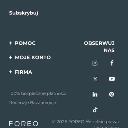
POMOC
OBSERWUJ
NAS
Kontakt
MOJE KONTO
Zamówienia & Wysyłka
Rejestracja produktu
FIRMA
Gwarancja & Zwroty
Pomoc
O nas
Pytania i odpowiedzi
100% bezpieczne płatności
Program partnerski
Informacje o baterii
Recenzje Bazaarvoice
Wiadomości
partnerskie
© 2026 FOREO Wszelkie prawa
MYSA
zastrzeżone