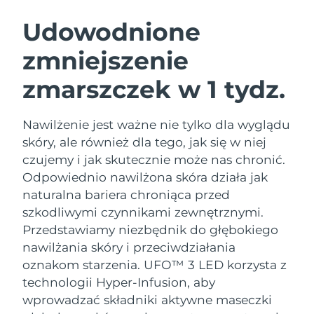
SZWEDZKI RUTYNA PIELĘGNACJI
URODY
Udowodnione
zmniejszenie
Oczekiwany czas dostawy
Australia
8/15/26
zmarszczek w 1 tydz.
Oczekiwany czas dostawy
Oczyszczanie twarzy
Lifting twarzy
Austria
8/12/26
LUNA™ 4 zestaw
BEAR™ 2 zestaw
Nawilżenie jest ważne nie tylko dla wyglądu
Oczekiwany czas dostawy
Bahrajn
skóry, ale również dla tego, jak się w niej
Anti-aging massage
Microcurrent toning
8/13/26
czujemy i jak skutecznie może nas chronić.
Pielęgnacja jamy
Odpowiednio nawilżona skóra działa jak
Oczekiwany czas dostawy
Nawilżenie
ustnej
Belgia
8/12/26
LUNA™ 4 Plus
BEAR™ 2 go
naturalna bariera chroniąca przed
UFO™ 3 zestaw
issa™ 4
szkodliwymi czynnikami zewnętrznymi.
Massage, LED heating
Microcurrent toning on-the-go
Oczekiwany czas dostawy
FAQ™ ZABIEG ANTI-AGING
Bermudy
Deep facial hydration
Hybrid silicone sonic toothbrush
Przedstawiamy niezbędnik do głębokiego
8/18/26
nawilżania skóry i przeciwdziałania
NEW
Bośnia i
LUNA™ 4 Men
BEAR™ 2 eyes & lips
oznakom starzenia. UFO™ 3 LED korzysta z
Oczekiwany czas dostawy
UFO™ 3 LED
Hercegowina
8/15/26
issa™ 4 plus
technologii Hyper-Infusion, aby
For men, anti-aging massage
Microcurrent line smoothing device
Near-infrared and red light therapy
Smart hybrid silicone sonic toothbrush
wprowadzać składniki aktywne maseczki
device
Anti-aging
Zabiegi LED
Oczekiwany czas dostawy