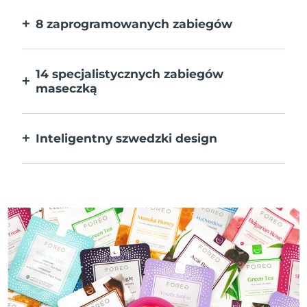
płachcie. Do tego 10x szybciej.
8 zaprogramowanych zabiegów
Jedno naciśnięcie przycisku. Dostosuj
preferencje w aplikacji.
14 specjalistycznych zabiegów
maseczką
Doskonałe połączenie technologii dla
uzupełnienia składników maseczki.
Inteligentny szwedzki design
W 100% wodoodporne i ultrahigieniczne.
Do 60 minut działania na ładowanie USB.