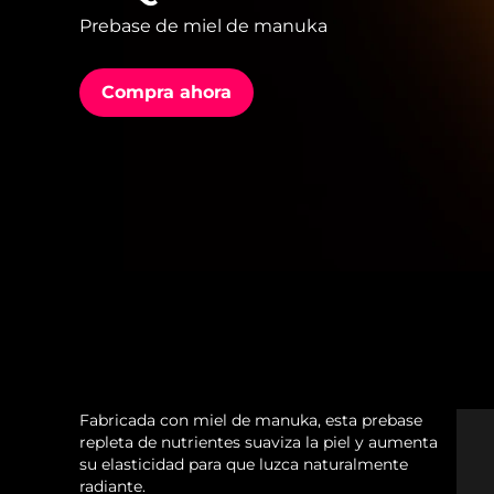
Prebase de miel de manuka
issa™ Teeth Whitening Set
Compra ahora
FAQ™ Dual LED Panel
POPULAR
Sorpresas especiales
Superventas
Fabricada con miel de manuka, esta prebase
repleta de nutrientes suaviza la piel y aumenta
su elasticidad para que luzca naturalmente
radiante.