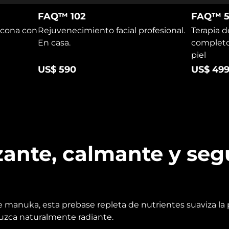
FAQ™ 102
FAQ™ 5
icona con
Rejuvenecimiento facial profesional.
Terapia d
En casa.
completo 
piel
US$ 590
US$ 49
zante, calmante y seg
e manuka, esta prebase repleta de nutrientes suaviza la
luzca naturalmente radiante.