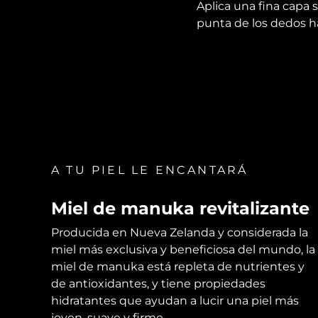
Cuidado de la piel KIWI™
Aplica una fina capa s
All acne treatment devices
All revitalizing eye massagers
Serum
issa™ Teeth Whitening Gel
Advanced pore care essentials
punta de los dedos h
For healthy hair
18% PAP
Cosméticos
Hombres
Comprar todo
A TU PIEL LE ENCANTARÁ
FOREO APP
Miel de manuka revitalizante
Producida en Nueva Zelanda y considerada la
ACERCA DE
miel más exclusiva y beneficiosa del mundo, la
miel de manuka está repleta de nutrientes y
de antioxidantes, y tiene propiedades
hidratantes que ayudan a lucir una piel más
joven, suave y firme.