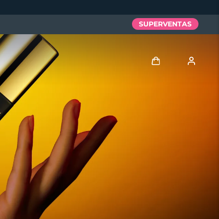
SUPERVENTAS
Iniciar sesión
Perfil de usuario
Mis dispositivos
Mis pedidos
Mis direcciones
Mis suscripciones