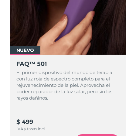
Filipinas
Entrega prevista
8/12/26
Polonia
Entrega prevista
8/10/26
Portugal
Entrega prevista
8/9/26
NUEVO
Puerto Rico
Entrega prevista
8/11/26
FAQ™ 501
Catar
Entrega prevista
8/10/26
El primer dispositivo del mundo de terapia
con luz roja de espectro completo para el
Reunión
Entrega prevista
8/14/26
rejuvenecimiento de la piel. Aprovecha el
poder reparador de la luz solar, pero sin los
rayos dañinos.
Rumanía
Entrega prevista
8/9/26
Rusia
Entrega prevista
8/17/26
$ 499
Arabia Saudí
Entrega prevista
8/10/26
IVA y tasas incl.