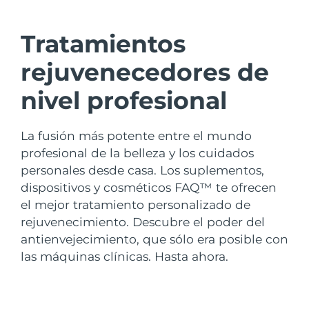
País de envío
Tratamientos
Estados Unidos
Entrega prevista
8/10/26
FAQ™ Dual LED Panel
rejuvenecedores de
Reino Unido
Entrega prevista
8/9/26
nivel profesional
POPULAR
España
Entrega prevista
8/9/26
La fusión más potente entre el mundo
Australia
Entrega prevista
8/12/26
profesional de la belleza y los cuidados
personales desde casa. Los suplementos,
Francia
Entrega prevista
8/9/26
Sorpresas especiales
Superventas
dispositivos y cosméticos FAQ™ te ofrecen
el mejor tratamiento personalizado de
Alemania
Entrega prevista
8/9/26
rejuvenecimiento. Descubre el poder del
antienvejecimiento, que sólo era posible con
Canadá
Entrega prevista
8/13/26
las máquinas clínicas. Hasta ahora.
Terapia de luz roja
Australia
Entrega prevista
8/12/26