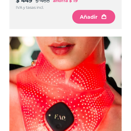
$ 449
$ 468
ahorra
$ 19
IVA y tasas incl.
Añadir