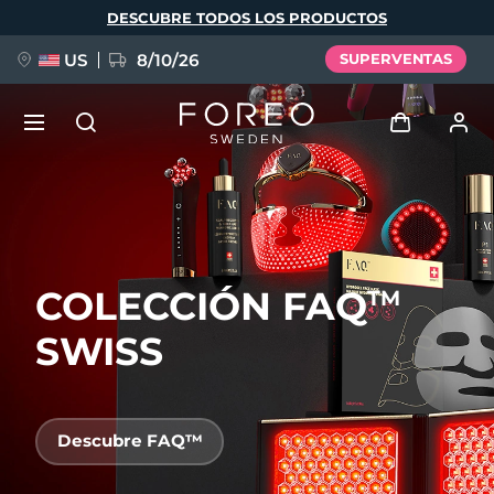
Pasar
DESCUBRE TODOS LOS PRODUCTOS
al
contenido
principal
US
8/10/26
SUPERVENTAS
NUEVO
Iniciar sesión
Idioma
BREAKING NEWS
Perfil de usuario
COLECCIÓN FAQ
English
Deutsch
Español
TM
Mis dispositivos
FAQ™ Pure Beauty-Tech Elixir
Français
Italiano
Português
SWISS
Mis pedidos
Polski
Svenska
Русский
Türkçe
简体中文
繁體中文
Mis direcciones
Descubre FAQ™
issa™ Teeth Whitening Set
Mis suscripciones