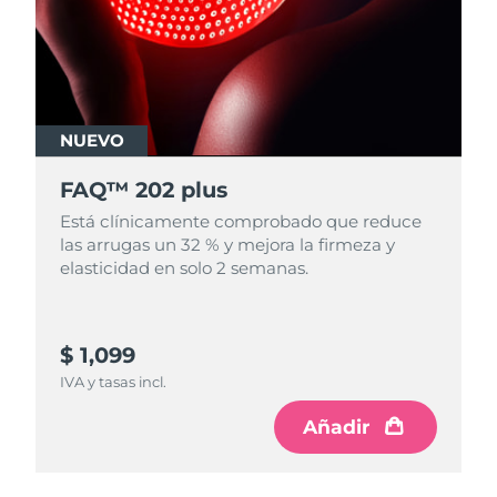
Turquía
Entrega prevista
8/10/26
Emiratos Árabes
Entrega prevista
8/10/26
Unidos
NUEVO
Reino Unido
Entrega prevista
8/9/26
FAQ™ 202 plus
Estados Unidos
Está clínicamente comprobado que reduce
Entrega prevista
8/10/26
las arrugas un 32 % y mejora la firmeza y
elasticidad en solo 2 semanas.
Uzbekistán
Entrega prevista
8/14/26
Vietnam
Entrega prevista
8/15/26
$ 1,099
IVA y tasas incl.
Añadir