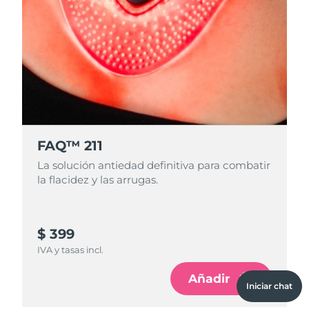
FAQ™ 211
La solución antiedad definitiva para combatir
la flacidez y las arrugas.
$ 399
IVA y tasas incl.
Añadir
Iniciar chat