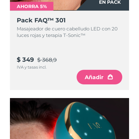
EN PACK
AHORRA 5%
Pack FAQ™ 301
Masajeador de cuero cabelludo LED con 20
luces rojas y terapia T-Sonic™
$ 349
$ 368,9
IVA y tasas incl.
Añadir