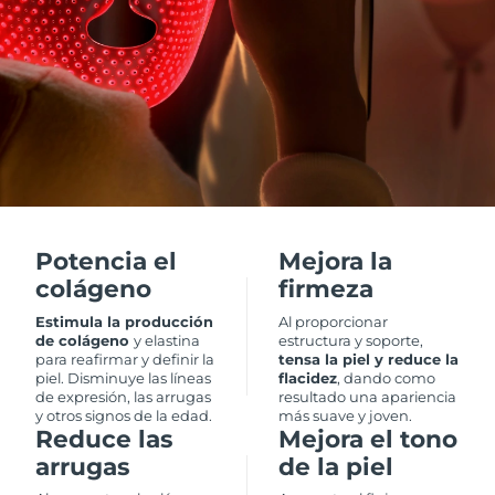
RAE de Macao
Entrega prevista
8/10/26
(China)
Malasia
Entrega prevista
8/11/26
Malta
Entrega prevista
8/8/26
México
Entrega prevista
8/12/26
Potencia el
Mejora la
Mónaco
Entrega prevista
8/9/26
colágeno
firmeza
Estimula la producción
Al proporcionar
Países Bajos
Entrega prevista
8/8/26
de colágeno
y elastina
estructura y soporte,
para reafirmar y definir la
tensa la piel y reduce la
piel. Disminuye las líneas
flacidez
, dando como
Nueva Zelanda
Entrega prevista
8/8/26
de expresión, las arrugas
resultado una apariencia
y otros signos de la edad.
más suave y joven.
Reduce las
Mejora el tono
Noruega
Entrega prevista
8/8/26
arrugas
de la piel
Omán
Entrega prevista
8/11/26