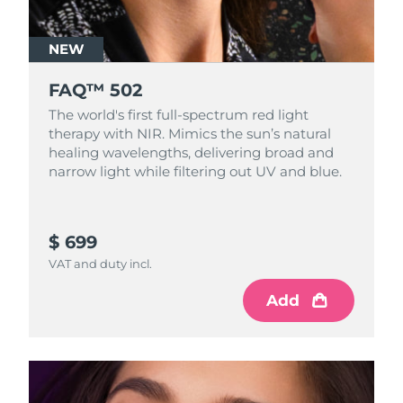
NEW
FAQ™ 502
The world's first full-spectrum red light
therapy with NIR. Mimics the sun’s natural
healing wavelengths, delivering broad and
narrow light while filtering out UV and blue.
$ 699
VAT and duty incl.
Add