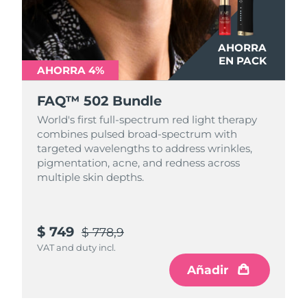
AHORRA
EN PACK
AHORRA 4%
FAQ™ 502 Bundle
World's first full-spectrum red light therapy
combines pulsed broad-spectrum with
targeted wavelengths to address wrinkles,
pigmentation, acne, and redness across
multiple skin depths.
$ 749
$ 778,9
VAT and duty incl.
Añadir