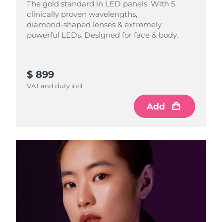
The gold standard in LED panels. With 5
clinically proven wavelengths,
diamond‑shaped lenses & extremely
powerful LEDs. Designed for face & body.
$ 899
VAT and duty incl.
Add