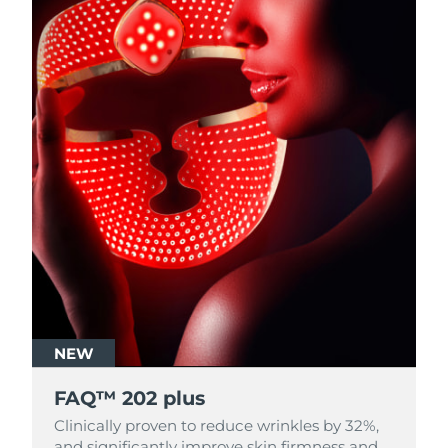
NEW
FAQ™ 202 plus
Clinically proven to reduce wrinkles by 32%,
and significantly improve skin firmness and