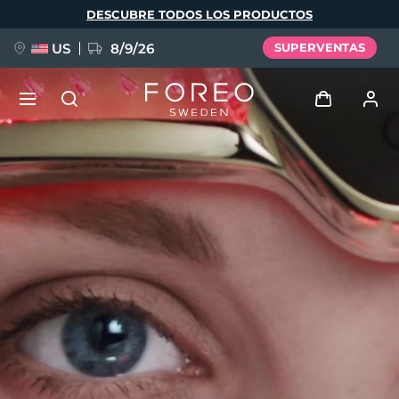
Pasar
DESCUBRE TODOS LOS PRODUCTOS
al
contenido
principal
US
8/9/26
SUPERVENTAS
NUEVO
Iniciar sesión
Idioma
BREAKING NEWS
Perfil de usuario
English
Deutsch
Español
Mis dispositivos
FAQ™ Pure Beauty-Tech Elixir
Français
Italiano
Português
Mis pedidos
Polski
Svenska
Русский
Türkçe
简体中文
繁體中文
Mis direcciones
issa™ Teeth Whitening Set
Mis suscripciones