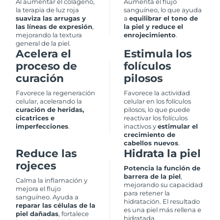
Al aumentar el colágeno,
Aumenta el flujo
la terapia de luz roja
sanguíneo, lo que ayuda
suaviza las arrugas y
a
equilibrar el tono de
Filipinas
Entrega prevista
8/11/26
las líneas de expresión
,
la piel y reduce el
mejorando la textura
enrojecimiento
.
Polonia
Entrega prevista
8/9/26
general de la piel.
Acelera el
Estimula los
proceso de
folículos
Portugal
Entrega prevista
8/8/26
curación
pilosos
Puerto Rico
Entrega prevista
8/10/26
Favorece la regeneración
Favorece la actividad
celular, acelerando la
celular en los folículos
curación de heridas,
pilosos, lo que puede
Catar
Entrega prevista
8/9/26
cicatrices e
reactivar los folículos
imperfecciones
.
inactivos y
estimular el
Reunión
crecimiento de
Entrega prevista
8/13/26
cabellos nuevos
.
Reduce las
Hidrata la piel
Rumanía
Entrega prevista
8/8/26
rojeces
Potencia la función de
barrera de la piel
,
Calma la inflamación y
Rusia
Entrega prevista
8/16/26
mejorando su capacidad
mejora el flujo
para retener la
sanguíneo. Ayuda a
hidratación. El resultado
Arabia Saudí
Entrega prevista
8/9/26
reparar las células de la
es una piel más rellena e
piel dañadas
, fortalece
hidratada.