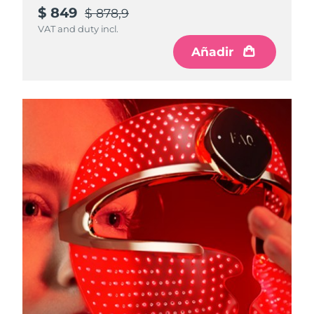
$ 849
$ 878,9
VAT and duty incl.
Añadir