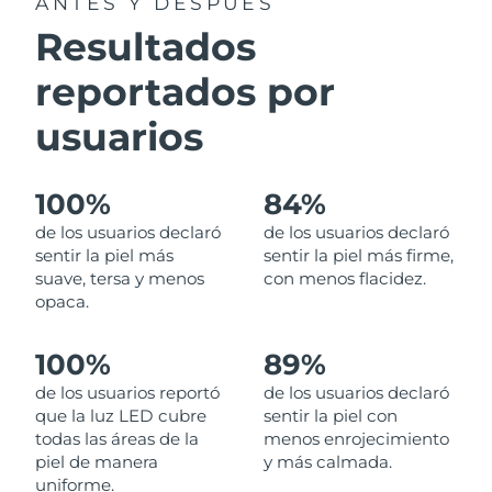
ANTES Y DESPUÉS
Resultados
Turquía
Entrega prevista
8/9/26
reportados por
Emiratos Árabes
Entrega prevista
8/9/26
Unidos
usuarios
Reino Unido
Entrega prevista
8/8/26
100%
84%
Estados Unidos
Entrega prevista
8/9/26
de los usuarios declaró
de los usuarios declaró
sentir la piel más
sentir la piel más firme,
Uzbekistán
Entrega prevista
8/13/26
suave, tersa y menos
con menos flacidez.
opaca.
Vietnam
Entrega prevista
8/14/26
100%
89%
de los usuarios reportó
de los usuarios declaró
que la luz LED cubre
sentir la piel con
todas las áreas de la
menos enrojecimiento
piel de manera
y más calmada.
uniforme.