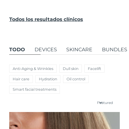
Todos los resultados clínicos
TODO
DEVICES
SKINCARE
BUNDLES
Anti-Aging & Wrinkles
Dull skin
Facelift
Hair care
Hydration
Oil control
Smart facial treatments
Featured