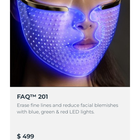
FAQ™ 201
Erase fine lines and reduce facial blemishes
with blue, green & red LED lights.
$ 499