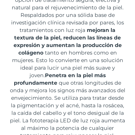
RUTINA SUECAS DE BELLEZA
natural para el rejuvenecimiento de la piel.
Austria
Entrega prevista
8/8/26
Respaldados por una sólida base de
investigación clínica revisada por pares, los
Baréin
Entrega prevista
8/9/26
tratamientos con luz roja
mejoran la
Limpieza facial
Lifting facial
textura de la piel, reducen las líneas de
Bélgica
Entrega prevista
8/8/26
expresión y aumentan la producción de
LUNA™ 4 pack
BEAR™ 2 pack
Bermudas
colágeno
tanto en hombres como en
Entrega prevista
8/14/26
Anti-aging massage
Microcurrent toning
mujeres. Esto lo convierte en una solución
Bosnia y Herzegovina
Entrega prevista
8/11/26
ideal para lucir una piel más suave y
Hidratación
Cuidado bucal
joven.
Penetra en la piel más
LUNA™ 4 Plus
BEAR™ 2 go
Brunéi
Entrega prevista
8/13/26
profundamente
que otras longitudes de
UFO™ 3 pack
issa™ 4
Massage, LED heating
Microcurrent toning on-the-go
onda y mejora los signos más avanzados del
TRATAMIENTO ANTIEDAD FAQ™
Deep facial hydration
Hybrid silicone sonic toothbrush
Bulgaria
Entrega prevista
8/8/26
envejecimiento. Se utiliza para tratar desde
NEW
la pigmentación y el acné, hasta la rosácea,
LUNA™ 4 Men
BEAR™ 2 eyes & lips
Canadá
Entrega prevista
8/12/26
UFO™ 3 LED
la caída del cabello y el tono desigual de la
issa™ 4 plus
For men, anti-aging massage
Microcurrent line smoothing device
Near-infrared and red light therapy
piel. La fototerapia LED de luz roja aumenta
Smart hybrid silicone sonic toothbrush
Chile
Entrega prevista
8/12/26
device
Antiedad
Tratamientos LED
al máximo la potencia de cualquier