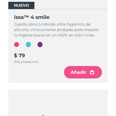
NUEVO
NUEVO
NUEVO
issa™ 4 smile
issa™ 4 smile
issa™ 4 smile
Cepillo sónico híbrido ultra-higiénico de
Cepillo sónico híbrido ultra-higiénico de
Cepillo sónico híbrido ultra-higiénico de
silicona, clínicamente probado para mejorar
silicona, clínicamente probado para mejorar
silicona, clínicamente probado para mejorar
la higiene bucal en un 140% en solo 1 mes.
la higiene bucal en un 140% en solo 1 mes.
la higiene bucal en un 140% en solo 1 mes.
$ 79
$ 79
$ 79
IVA y tasas incl.
IVA y tasas incl.
IVA y tasas incl.
Añadir
Añadir
Añadir