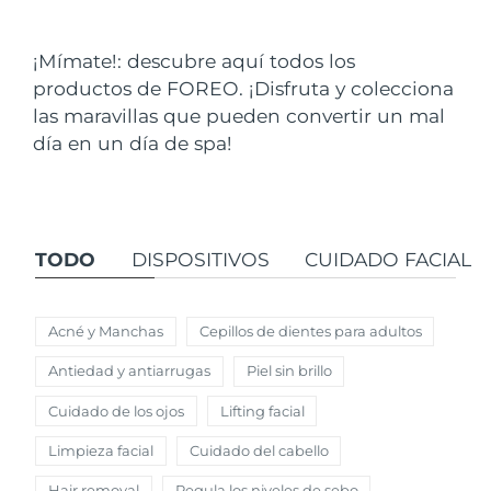
País de envío
¡Mímate!: descubre aquí todos los
Estados Unidos
Entrega prevista
8/9/26
productos de FOREO. ¡Disfruta y colecciona
FAQ™ Dual LED Panel
las maravillas que pueden convertir un mal
Reino Unido
Entrega prevista
8/8/26
día en un día de spa!
POPULAR
España
Entrega prevista
8/8/26
Australia
Entrega prevista
8/11/26
TODO
DISPOSITIVOS
CUIDADO FACIAL
Francia
Entrega prevista
8/8/26
Sorpresas especiales
Superventas
Alemania
Entrega prevista
8/8/26
Acné y Manchas
Cepillos de dientes para adultos
Antiedad y antiarrugas
Piel sin brillo
Canadá
Entrega prevista
8/12/26
Cuidado de los ojos
Lifting facial
Terapia de luz roja
Limpieza facial
Cuidado del cabello
Australia
Entrega prevista
8/11/26
Hair removal
Regula los niveles de sebo