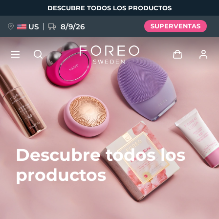
Pasar
DESCUBRE TODOS LOS PRODUCTOS
al
contenido
principal
US
8/9/26
SUPERVENTAS
NUEVO
Iniciar sesión
Idioma
BREAKING NEWS
Perfil de usuario
English
Deutsch
Español
Mis dispositivos
FAQ™ Pure Beauty-Tech Elixir
Descubre todos los
Français
Italiano
Português
Mis pedidos
Polski
Svenska
Русский
productos
Türkçe
简体中文
繁體中文
Mis direcciones
issa™ Teeth Whitening Set
Mis suscripciones