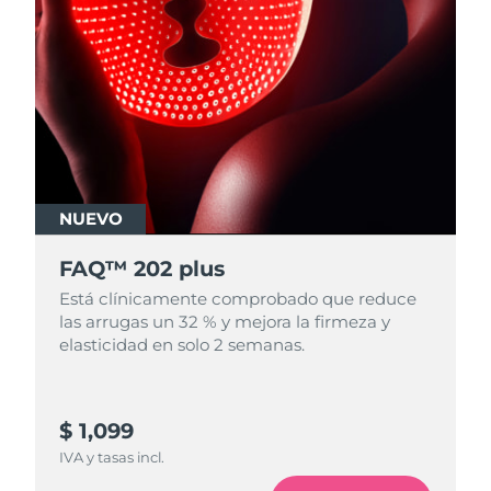
NUEVO
FAQ™ 202 plus
Está clínicamente comprobado que reduce
las arrugas un 32 % y mejora la firmeza y
elasticidad en solo 2 semanas.
$ 1,099
IVA y tasas incl.