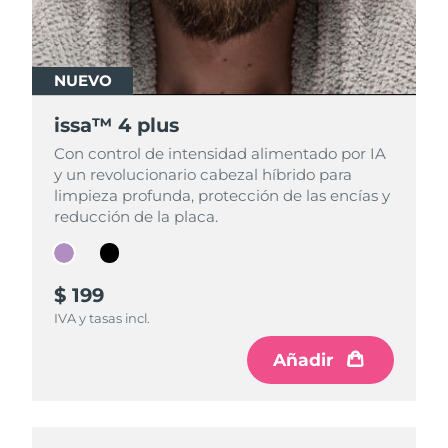
NUEVO
NUEVO
issa™ 4 plus
issa™ 4 plus
Con control de intensidad alimentado por IA
Con control de intensidad alimentado por IA
y un revolucionario cabezal híbrido para
y un revolucionario cabezal híbrido para
limpieza profunda, protección de las encías y
limpieza profunda, protección de las encías y
reducción de la placa.
reducción de la placa.
$ 199
$ 199
IVA y tasas incl.
IVA y tasas incl.
Añadir
Añadir