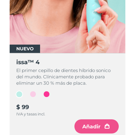
NUEVO
NUEVO
NUEVO
issa™ 4
issa™ 4
issa™ 4
El primer cepillo de dientes híbrido sonico
El primer cepillo de dientes híbrido sonico
El primer cepillo de dientes híbrido sonico
del mundo. Clínicamente probado para
del mundo. Clínicamente probado para
del mundo. Clínicamente probado para
eliminar un 30 % más de placa.
eliminar un 30 % más de placa.
eliminar un 30 % más de placa.
$ 99
$ 99
$ 99
IVA y tasas incl.
IVA y tasas incl.
IVA y tasas incl.
Añadir
Añadir
Añadir