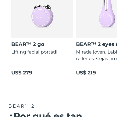
BEAR™ 2 go
BEAR™ 2 eyes &
Lifting facial portátil.
Mirada joven. Lab
rellenos. Cejas fir
US$ 279
US$ 219
BEAR
2
TM
¿Por qué es tan