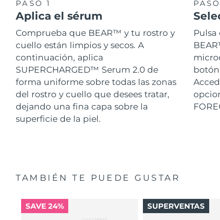
PASO 1
PASO
Aplica el sérum
Sele
Comprueba que BEAR™ y tu rostro y
Pulsa 
cuello están limpios y secos. A
BEAR™.
continuación, aplica
micro
SUPERCHARGED™ Serum 2.0 de
botón 
forma uniforme sobre todas las zonas
Acced
del rostro y cuello que desees tratar,
opcion
dejando una fina capa sobre la
FORE
superficie de la piel.
TAMBIÉN TE PUEDE GUSTAR
SAVE 24%
SUPERVENTAS