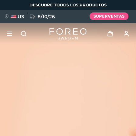
Pasar
DESCUBRE TODOS LOS PRODUCTOS
al
contenido
principal
US
8/10/26
SUPERVENTAS
NUEVO
Iniciar sesión
Idioma
BREAKING NEWS
Perfil de usuario
English
Deutsch
Español
Mis dispositivos
FAQ™ Pure Beauty-Tech Elixir
Français
Italiano
Português
Mis pedidos
Polski
Svenska
Русский
Türkçe
简体中文
繁體中文
Mis direcciones
issa™ Teeth Whitening Set
Mis suscripciones