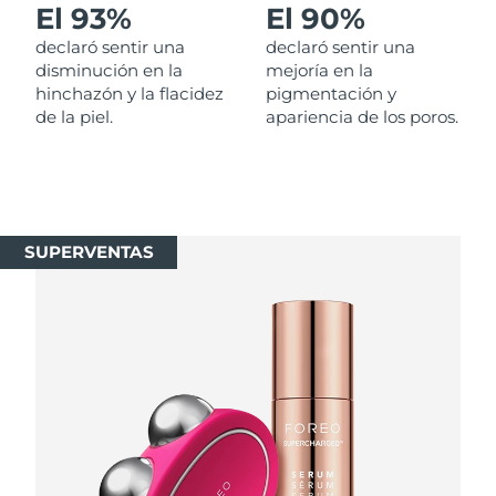
El 93%
El 90%
Singapur
Entrega prevista
8/11/26
declaró sentir una
declaró sentir una
Eslovaquia
disminución en la
mejoría en la
Entrega prevista
8/9/26
hinchazón y la flacidez
pigmentación y
de la piel.
apariencia de los poros.
Eslovenia
Entrega prevista
8/9/26
Sudáfrica
Entrega prevista
8/17/26
Corea del Sur
Entrega prevista
8/11/26
SUPERVENTAS
España
Entrega prevista
8/9/26
Suecia
Entrega prevista
8/9/26
Suiza
Entrega prevista
8/9/26
Taiwán
Entrega prevista
8/14/26
Tailandia
Entrega prevista
8/13/26