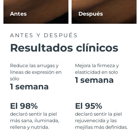
Filipinas
Entrega prevista
8/12/26
Antes
Después
Polonia
Entrega prevista
8/10/26
ANTES Y DESPUÉS
Portugal
Entrega prevista
8/9/26
Resultados clínicos
Puerto Rico
Entrega prevista
8/11/26
Reduce las arrugas y
Mejora la firmeza y
Catar
líneas de expresión en
elasticidad en solo
Entrega prevista
8/10/26
1 semana
sólo
1 semana
Reunión
Entrega prevista
8/14/26
Rumanía
Entrega prevista
8/9/26
El 98%
El 95%
declaró sentir la piel
declaró sentir la piel
Rusia
Entrega prevista
8/17/26
más sana, iluminada,
rejuvenecida y las
rellena y nutrida.
mejillas más definidas.
Arabia Saudí
Entrega prevista
8/10/26