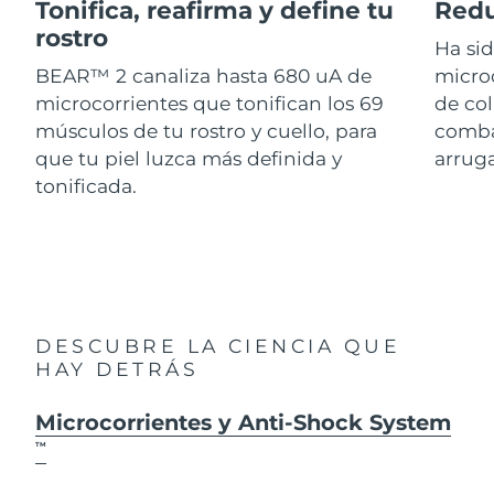
Advanced pore care essentials
Tonifica, reafirma y define tu
Redu
For healthy hair
18% PAP
Israel
Entrega prevista
8/13/26
rostro
Cosméticos
Hombres
Ha si
BEAR™ 2 canaliza hasta 680 uA de
micro
Italia
Entrega prevista
8/9/26
microcorrientes que tonifican los 69
de col
músculos de tu rostro y cuello, para
combat
Japón
Entrega prevista
8/12/26
que tu piel luzca más definida y
arruga
Comprar todo
Jersey
Entrega prevista
8/14/26
tonificada.
Kazajistán
Entrega prevista
8/11/26
FOREO APP
Kuwait
Entrega prevista
8/9/26
ACERCA DE
Letonia
Entrega prevista
8/9/26
DESCUBRE LA CIENCIA QUE
HAY DETRÁS
Líbano
Entrega prevista
8/10/26
Microcorrientes y Anti-Shock System
Lituania
Entrega prevista
8/9/26
TM
Luxemburgo
Entrega prevista
8/9/26