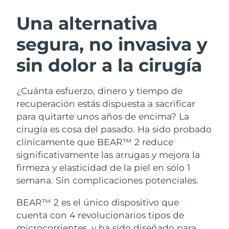
RUTINA SUECAS DE BELLEZA
Austria
Entrega prevista
8/9/26
Una alternativa
segura, no invasiva y
Baréin
Entrega prevista
8/10/26
sin dolor a la cirugía
Limpieza facial
Lifting facial
Bélgica
Entrega prevista
8/9/26
LUNA™ 4 pack
BEAR™ 2 pack
Bermudas
Entrega prevista
8/15/26
¿Cuánta esfuerzo, dinero y tiempo de
Anti-aging massage
Microcurrent toning
recuperación estás dispuesta a sacrificar
Bosnia y Herzegovina
Entrega prevista
8/12/26
para quitarte unos años de encima? La
Hidratación
Cuidado bucal
cirugía es cosa del pasado. Ha sido probado
LUNA™ 4 Plus
BEAR™ 2 go
Brunéi
Entrega prevista
8/14/26
UFO™ 3 pack
issa™ 4
clínicamente que BEAR™ 2 reduce
Massage, LED heating
Microcurrent toning on-the-go
TRATAMIENTO ANTIEDAD FAQ™
significativamente las arrugas y mejora la
Deep facial hydration
Hybrid silicone sonic toothbrush
Bulgaria
Entrega prevista
8/9/26
firmeza y elasticidad de la piel en sólo 1
NEW
semana. Sin complicaciones potenciales.
LUNA™ 4 Men
BEAR™ 2 eyes & lips
Canadá
Entrega prevista
8/13/26
UFO™ 3 LED
issa™ 4 plus
For men, anti-aging massage
Microcurrent line smoothing device
BEAR™ 2 es el único dispositivo que
Near-infrared and red light therapy
Smart hybrid silicone sonic toothbrush
Chile
Entrega prevista
8/13/26
device
Antiedad
Tratamientos LED
cuenta con 4 revolucionarios tipos de
microcorrientes, y ha sido diseñado para