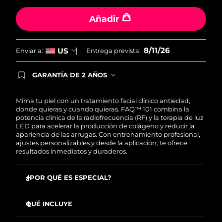
Añadir
Filipinas
Entrega prevista
13/8/26
Polonia
Entrega prevista
11/8/26
8/11/26
US
Enviar a:
Entrega prevista:
Portugal
Entrega prevista
10/8/26
GARANTÍA DE 2 AÑOS
Regístrate hoy y tendrás cobertura total de la
Puerto Rico
Entrega prevista
12/8/26
garantía FOREO. Esto quiere decir que, en caso
de tener algún problema durante los 2 años
Mima tu piel con un tratamiento facial clínico antiedad,
posteriores a tu compra, FOREO te remplazará el
donde quieras y cuando quieras. FAQ™ 101 combina la
Catar
Entrega prevista
11/8/26
producto sin cargo alguno.
potencia clínica de la radiofrecuencia (RF) y la terapia de luz
LED para acelerar la producción de colágeno y reducir la
apariencia de las arrugas. Con entrenamiento profesional,
Reunión
Entrega prevista
15/8/26
ajustes personalizables y desde la aplicación, te ofrece
resultados inmediatos y duraderos.
Rumanía
Entrega prevista
10/8/26
¿POR QUÉ ES ESPECIAL?
Rusia
Entrega prevista
18/8/26
Reduce las arrugas faciales en más de un 12% desde el
primer uso
QUÉ INCLUYE
Arabia Saudí
Entrega prevista
11/8/26
Equilibra visiblemente el tono de la piel e ilumina
FAQ
101
™