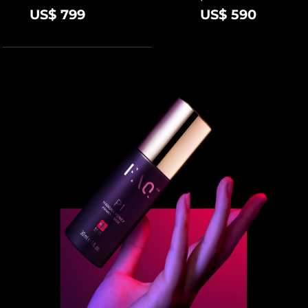
US$ 799
US$ 590
Turquía
Entrega prevista
11/8/26
Emiratos Árabes
Entrega prevista
11/8/26
Unidos
Reino Unido
Entrega prevista
10/8/26
Estados Unidos
Entrega prevista
11/8/26
Uzbekistán
Entrega prevista
15/8/26
Vietnam
Entrega prevista
16/8/26