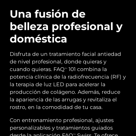
RUTINA SUECAS DE BELLEZA
Austria
Entrega prevista
10/8/26
Una fusión de
belleza profesional y
Baréin
Entrega prevista
11/8/26
doméstica
Limpieza facial
Lifting facial
Bélgica
Entrega prevista
10/8/26
LUNA™ 4 pack
BEAR™ 2 pack
Bermudas
Entrega prevista
16/8/26
Disfruta de un tratamiento facial antiedad
Anti-aging massage
Microcurrent toning
de nivel profesional, donde quieras y
Bosnia y Herzegovina
Entrega prevista
13/8/26
cuando quieras. FAQ
101 combina la
TM
Hidratación
Cuidado bucal
potencia clínica de la radiofrecuencia (RF) y
LUNA™ 4 Plus
BEAR™ 2 go
Brunéi
Entrega prevista
15/8/26
UFO™ 3 pack
issa™ 4
la terapia de luz LED para acelerar la
Massage, LED heating
Microcurrent toning on-the-go
TRATAMIENTO ANTIEDAD FAQ™
producción de colágeno. Además, reduce
Deep facial hydration
Hybrid silicone sonic toothbrush
Bulgaria
Entrega prevista
10/8/26
la apariencia de las arrugas y revitaliza el
NEW
rostro, en la comodidad de tu casa.
LUNA™ 4 Men
BEAR™ 2 eyes & lips
Canadá
Entrega prevista
14/8/26
UFO™ 3 LED
issa™ 4 plus
For men, anti-aging massage
Microcurrent line smoothing device
Con entrenamiento profesional, ajustes
Near-infrared and red light therapy
Smart hybrid silicone sonic toothbrush
Chile
Entrega prevista
14/8/26
device
Antiedad
Tratamientos LED
personalizables y tratamientos guiados
desde la aplicación FAQ
Swiss. Te ofrece
TM