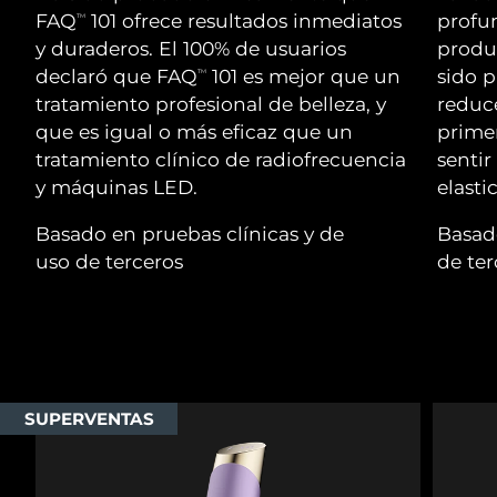
Advanced pore care essentials
For healthy hair
FAQ
101 ofrece resultados inmediatos
profun
18% PAP
TM
Israel
Entrega prevista
14/8/26
Cosméticos
Hombres
y duraderos. El 100% de usuarios
produ
declaró que FAQ
101 es mejor que un
sido 
Italia
TM
Entrega prevista
10/8/26
tratamiento profesional de belleza, y
reduce
que es igual o más eficaz que un
primer
Japón
Entrega prevista
13/8/26
tratamiento clínico de radiofrecuencia
sentir
Comprar todo
Jersey
Entrega prevista
15/8/26
y máquinas LED.
elasti
Basado en pruebas clínicas y de
Basado
Kazajistán
Entrega prevista
12/8/26
uso de terceros
de ter
FOREO APP
Kuwait
Entrega prevista
10/8/26
ACERCA DE
Letonia
Entrega prevista
10/8/26
Líbano
Entrega prevista
11/8/26
SUPERVENTAS
Lituania
Entrega prevista
10/8/26
Luxemburgo
Entrega prevista
10/8/26