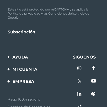
Este sitio está protegido por reCAPTCHA y se aplica la
Política de privacidad
y
las Condiciones del servicio
de
Google.
AYUDA
SÍGUENOS
Contáctanos
MI CUENTA
Pedidos y envíos
Registro de productos
EMPRESA
Garantía y devoluciones
Ayuda
Sobre FOREO
Preguntas frecuentes
Pago 100% seguro
Afiliados
Información de la
Reseñas de Bazaarvoice