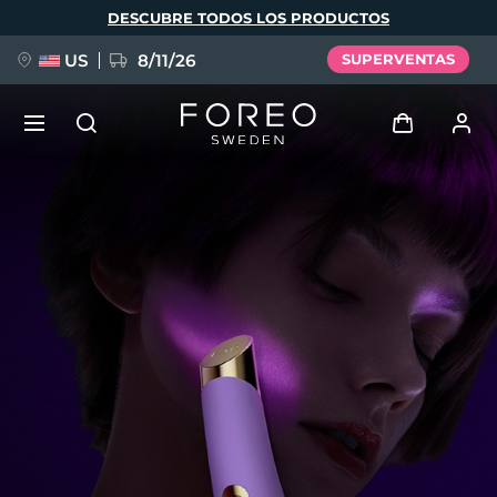
Pasar
DESCUBRE TODOS LOS PRODUCTOS
al
contenido
principal
US
8/11/26
SUPERVENTAS
NUEVO
Iniciar sesión
Idioma
BREAKING NEWS
Perfil de usuario
English
Deutsch
Español
Mis dispositivos
FAQ™ Pure Beauty-Tech Elixir
Français
Italiano
Português
Mis pedidos
Polski
Svenska
Русский
Türkçe
简体中文
繁體中文
Mis direcciones
issa™ Teeth Whitening Set
Mis suscripciones