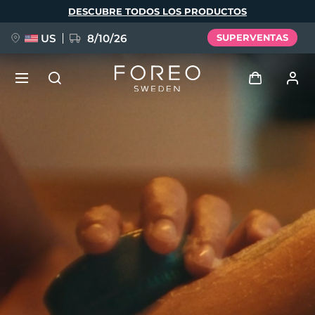
Pasar
DESCUBRE TODOS LOS PRODUCTOS
al
contenido
principal
US
8/10/26
SUPERVENTAS
NUEVO
Iniciar sesión
Idioma
BREAKING NEWS
Perfil de usuario
English
Deutsch
Español
Mis dispositivos
FAQ™ Pure Beauty-Tech Elixir
Français
Italiano
Português
Mis pedidos
Polski
Svenska
Русский
Türkçe
简体中文
繁體中文
Mis direcciones
issa™ Teeth Whitening Set
Mis suscripciones