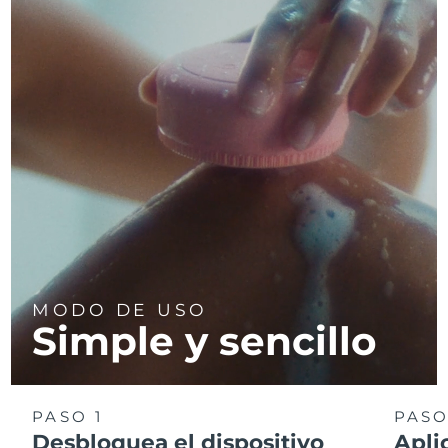
MODO DE USO
Simple y sencillo
PASO 1
PASO
Desbloquea el dispositivo
Apli