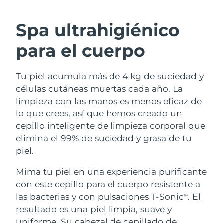
RUTINA SUECAS DE BELLEZA
Austria
Entrega prevista
8/9/26
Spa ultrahigiénico
Baréin
Entrega prevista
8/10/26
para el cuerpo
Limpieza facial
Lifting facial
Bélgica
Entrega prevista
8/9/26
Tu piel acumula más de 4 kg de suciedad y
LUNA™ 4 pack
BEAR™ 2 pack
Bermudas
Entrega prevista
8/15/26
células cutáneas muertas cada año. La
Anti-aging massage
Microcurrent toning
limpieza con las manos es menos eficaz de
Bosnia y Herzegovina
Entrega prevista
8/12/26
lo que crees, así que hemos creado un
Hidratación
Cuidado bucal
cepillo inteligente de limpieza corporal que
LUNA™ 4 Plus
BEAR™ 2 go
Brunéi
Entrega prevista
8/14/26
UFO™ 3 pack
issa™ 4
elimina el 99% de suciedad y grasa de tu
Massage, LED heating
Microcurrent toning on-the-go
TRATAMIENTO ANTIEDAD FAQ™
piel.
Deep facial hydration
Hybrid silicone sonic toothbrush
Bulgaria
Entrega prevista
8/9/26
Mima tu piel en una experiencia purificante
NEW
LUNA™ 4 Men
BEAR™ 2 eyes & lips
Canadá
Entrega prevista
8/13/26
UFO™ 3 LED
con este cepillo para el cuerpo resistente a
issa™ 4 plus
For men, anti-aging massage
Microcurrent line smoothing device
las bacterias y con pulsaciones T-Sonic
. El
Near-infrared and red light therapy
TM
Smart hybrid silicone sonic toothbrush
Chile
Entrega prevista
8/13/26
device
Antiedad
Tratamientos LED
resultado es una piel limpia, suave y
uniforme. Su cabezal de cepillado de