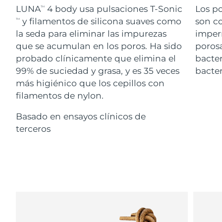
Advanced pore care essentials
For healthy hair
LUNA
4 body usa pulsaciones T-Sonic
Los po
18% PAP
TM
Israel
Entrega prevista
8/13/26
Cosméticos
Hombres
y filamentos de silicona suaves como
son co
TM
la seda para eliminar las impurezas
imper
Italia
Entrega prevista
8/9/26
que se acumulan en los poros. Ha sido
porosa
probado clínicamente que elimina el
bacter
Japón
Entrega prevista
8/12/26
99% de suciedad y grasa, y es 35 veces
bacter
Comprar todo
Jersey
Entrega prevista
8/14/26
más higiénico que los cepillos con
filamentos de nylon.
Kazajistán
Entrega prevista
8/11/26
Basado en ensayos clínicos de
FOREO APP
Kuwait
terceros
Entrega prevista
8/9/26
ACERCA DE
Letonia
Entrega prevista
8/9/26
Líbano
Entrega prevista
8/10/26
Lituania
Entrega prevista
8/9/26
Luxemburgo
Entrega prevista
8/9/26