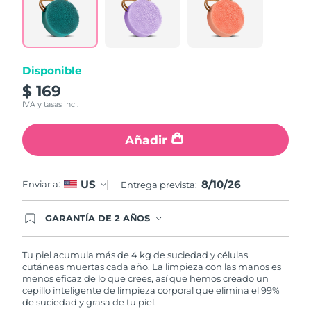
Filipinas
Entrega prevista
8/12/26
Polonia
Entrega prevista
8/10/26
Disponible
$ 169
Portugal
Entrega prevista
8/9/26
IVA y tasas incl.
Puerto Rico
Entrega prevista
8/11/26
Añadir
Catar
Entrega prevista
8/10/26
8/10/26
US
Enviar a:
Entrega prevista:
Reunión
Entrega prevista
8/14/26
GARANTÍA DE 2 AÑOS
Rumanía
Entrega prevista
8/9/26
Regístrate hoy y tendrás cobertura total de la
garantía FOREO. Esto quiere decir que, en caso
de tener algún problema durante los 2 años
Tu piel acumula más de 4 kg de suciedad y células
Rusia
Entrega prevista
8/17/26
posteriores a tu compra, FOREO te remplazará el
cutáneas muertas cada año. La limpieza con las manos es
producto sin cargo alguno.
menos eficaz de lo que crees, así que hemos creado un
Arabia Saudí
Entrega prevista
8/10/26
cepillo inteligente de limpieza corporal que elimina el 99%
de suciedad y grasa de tu piel.