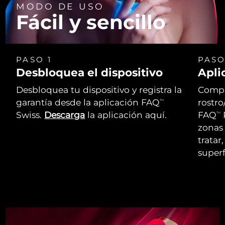
MODO DE USO
Fácil y sencillo
PASO 1
PASO
Desbloquea el dispositivo
Apli
Desbloquea tu dispositivo y registra la
Compr
garantía desde la aplicación FAQ
rostro
TM
Swiss.
Descarga
la aplicación aquí.
FAQ
P
TM
zonas 
tratar
superf