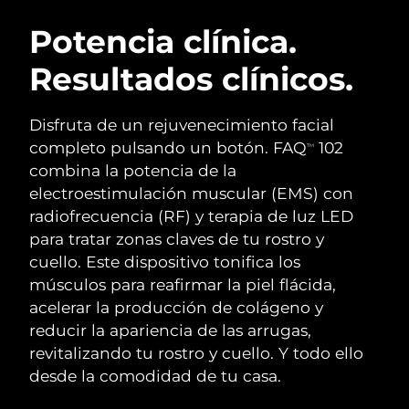
RUTINA SUECAS DE BELLEZA
Austria
Entrega prevista
8/11/26
Potencia clínica.
Resultados clínicos.
Baréin
Entrega prevista
8/12/26
Limpieza facial
Lifting facial
Bélgica
Entrega prevista
8/11/26
Disfruta de un rejuvenecimiento facial
LUNA™ 4 pack
BEAR™ 2 pack
completo pulsando un botón. FAQ
102
TM
Bermudas
Entrega prevista
8/17/26
Anti-aging massage
Microcurrent toning
combina la potencia de la
electroestimulación muscular (EMS) con
Bosnia y Herzegovina
Entrega prevista
8/14/26
radiofrecuencia (RF) y terapia de luz LED
Hidratación
Cuidado bucal
LUNA™ 4 Plus
BEAR™ 2 go
para tratar zonas claves de tu rostro y
Brunéi
Entrega prevista
8/16/26
UFO™ 3 pack
issa™ 4
Massage, LED heating
Microcurrent toning on-the-go
cuello. Este dispositivo tonifica los
TRATAMIENTO ANTIEDAD FAQ™
Deep facial hydration
Hybrid silicone sonic toothbrush
músculos para reafirmar la piel flácida,
Bulgaria
Entrega prevista
8/11/26
acelerar la producción de colágeno y
NEW
LUNA™ 4 Men
BEAR™ 2 eyes & lips
Canadá
reducir la apariencia de las arrugas,
Entrega prevista
8/15/26
UFO™ 3 LED
issa™ 4 plus
For men, anti-aging massage
Microcurrent line smoothing device
revitalizando tu rostro y cuello. Y todo ello
Near-infrared and red light therapy
Smart hybrid silicone sonic toothbrush
Chile
Entrega prevista
8/15/26
desde la comodidad de tu casa.
device
Antiedad
Tratamientos LED