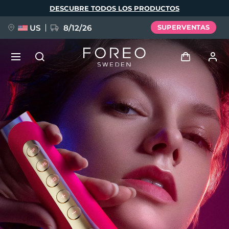
Pasar
DESCUBRE TODOS LOS PRODUCTOS
al
contenido
principal
US
8/12/26
SUPERVENTAS
NUEVO
Iniciar sesión
Idioma
BREAKING NEWS
Perfil de usuario
English
Deutsch
Español
Mis dispositivos
FAQ™ Pure Beauty-Tech Elixir
Français
Italiano
Português
Mis pedidos
Polski
Svenska
Русский
Türkçe
简体中文
繁體中文
Mis direcciones
issa™ Teeth Whitening Set
Mis suscripciones