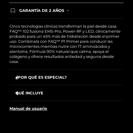
Singapur
Entrega prevista
8/13/26
GARANTÍA DE 2 AÑOS
Regístrate hoy y tendrás cobertura total de la
Eslovaquia
Entrega prevista
8/11/26
garantía FOREO. Esto quiere decir que, en caso
de tener algún problema durante los 2 años
Cinco tecnologías clínicas transforman la piel desde casa.
posteriores a tu compra, FOREO te remplazará el
FAQ™ 102 fusiona EMS-Pro, Power-RF y LED, clínicamente
Eslovenia
Entrega prevista
8/11/26
producto sin cargo alguno.
probado para un 45% más de hidratación desde el primer
uso. Combínala con FAQ™ P1 Primer para conducir las
Sudáfrica
microcorrientes mientras nutre con 17 aminoácidos y
Entrega prevista
8/19/26
alantoína. Fórmula 90% natural que calma, apoya el
colágeno y ofrece resultados antiedad y seguros desde
Corea del Sur
Entrega prevista
8/13/26
casa.
España
Entrega prevista
8/11/26
¿POR QUÉ ES ESPECIAL?
EMS-Pro alcanza músculos más profundos que las
Suecia
Entrega prevista
8/11/26
microcorrientes estándar para tonificar, tensar y
QUÉ INCLUYE
levantar.
Suiza
Entrega prevista
8/11/26
FAQ
102
™
Power-RF, con ondas térmicas, estimula el colágeno, la
Manual de usuario
elastina y nuevas células mientras esculpe la grasa.
FAQ
P1
™
Taiwán
Entrega prevista
8/16/26
Anti-Shock System™ autoajusta la corriente a tu piel
Cable de carga USB
para tratamientos completamente sin descargas.
Soporte
Tailandia
Entrega prevista
8/15/26
LED de espectro completo con luz roja que impulsa el