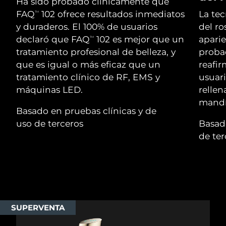
Advanced pore care essentials
Ha sido probado clínicamente que
For healthy hair
18% PAP
Israel
Entrega prevista
8/15/26
FAQ
102 ofrece resultados inmediatos
La te
TM
Cosméticos
Hombres
y duraderos. El 100% de usuarios
del ro
Italia
Entrega prevista
8/11/26
declaró que FAQ
102 es mejor que un
aparie
TM
tratamiento profesional de belleza, y
proba
Japón
Entrega prevista
8/14/26
que es igual o más eficaz que un
reafir
tratamiento clínico de RF, EMS y
usuari
Comprar todo
Jersey
Entrega prevista
8/16/26
máquinas LED.
rellen
mandí
Kazajistán
Entrega prevista
8/13/26
Basado en pruebas clínicas y de
FOREO APP
uso de terceros
Basado
Kuwait
Entrega prevista
8/11/26
de ter
ACERCA DE
Letonia
Entrega prevista
8/11/26
Líbano
Entrega prevista
8/12/26
Lituania
Entrega prevista
8/11/26
SUPERVENTA
Luxemburgo
Entrega prevista
8/11/26