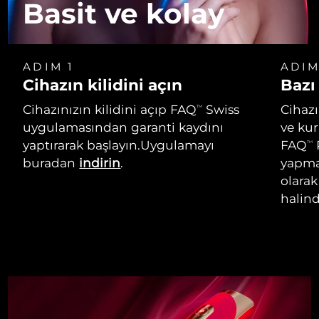
Basit ve kolay
ADIM 1
ADIM
Cihazın kilidini açın
Bazı
Cihazınızın kilidini açıp FAQ
Swiss
Cihaz
TM
uygulamasından garanti kaydını
ve ku
yaptırarak başlayın.Uygulamayı
FAQ
TM
buradan
indirin
.
yapmak
olarak
halind