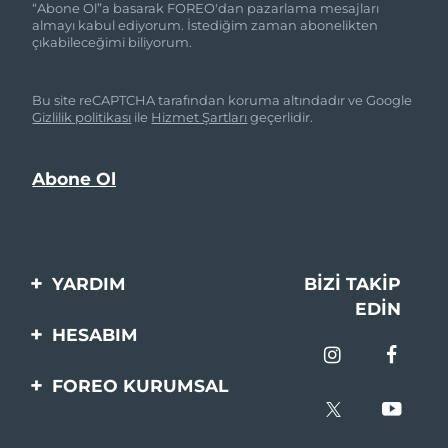
“Abone Ol”a basarak FOREO'dan pazarlama mesajları
almayı kabul ediyorum. İstediğim zaman abonelikten
çıkabileceğimi biliyorum.
Bu site reCAPTCHA tarafından koruma altındadır ve Google
Gizlilik politikası
ile
Hizmet Şartları
geçerlidir.
YARDIM
BIZI TAKIP
EDIN
Bi̇zi̇mle İleti̇şi̇me Geçi̇n
HESABIM
Si̇pari̇şler & Sevki̇yat
Ürün Kaydı
FOREO KURUMSAL
Garanti̇ & İade
Destek
FOREO Hakkinda
Sık Sorulan Sorular