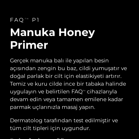
Tahmini teslim tarihi
Tayland
12/08/2026
FAQ
P1
TM
Tahmini teslim tarihi
Türkiye
09/08/2026
Manuka Honey
Birleşik Arap
Primer
Tahmini teslim tarihi
Emirlikleri
09/08/2026
Gerçek manuka balı ile yapılan besin
Tahmini teslim tarihi
Birleşik Krallık
08/08/2026
açısından zengin bu baz, cildi yumuşatır ve
doğal parlak bir cilt için elastikiyeti artırır.
Amerika Birleşik
Tahmini teslim tarihi
Temiz ve kuru cilde ince bir tabaka halinde
Devletleri
09/08/2026
uygulayın ve belirtilen FAQ
cihazlarıyla
TM
devam edin veya tamamen emilene kadar
Tahmini teslim tarihi
Özbekistan
13/08/2026
parmak uçlarınızla masaj yapın.
Tahmini teslim tarihi
Dermatolog tarafından test edilmiştir ve
Vietnam
14/08/2026
tüm cilt tipleri için uygundur.