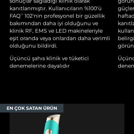
Advanced pore care essentials
sonuçlar sağladığı klinik olarak
görün
Cebelitarık
For healthy hair
12/08/2026
18% PAP
kanıtlanmıştır. Kullanıcıların %100'ü
güçlen
Kozmetik ürünleri
Erkekler
FAQ
102'nin profesyonel bir güzellik
haftad
TM
Tahmini teslim tarihi
Yunanistan
08/08/2026
bakımından daha iyi olduğunu ve
kanıtl
klinik RF, EMS ve LED makineleriyle
kulla
Tahmini teslim tarihi
Çin Hong Kong ÖİB
eşit oranda veya onlardan daha verimli
belirg
09/08/2026
olduğunu bildirdi.
görün
Tüm Ürünler
Tahmini teslim tarihi
Macaristan
Üçüncü şahıs klinik ve tüketici
Üçüncü
08/08/2026
denemelerine dayalıdır
denem
FOREO APP
Tahmini teslim tarihi
İzlanda
09/08/2026
HAKKINDA
Tahmini teslim tarihi
Endonezya
06/08/2026
Tahmini teslim tarihi
EN ÇOK SATAN ÜRÜN
İrlanda
08/08/2026
Tahmini teslim tarihi
Man Adası
10/08/2026