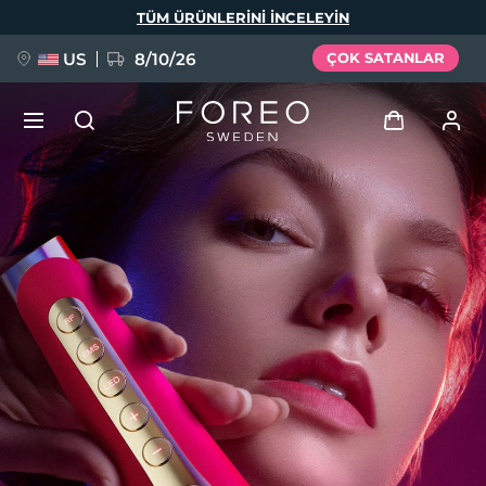
Ana
TÜM ÜRÜNLERINI INCELEYIN
içeriğe
atla
US
8/10/26
ÇOK SATANLAR
YENİ
Giriş
Dil Seçimi
BREAKING NEWS
Kullanici profi̇li̇
English
Deutsch
Español
Cihazlarım
FAQ™ Pure Beauty-Tech Elixir
Français
Italiano
Português
Siparişlerim
Polski
Svenska
Русский
Türkçe
简体中文
繁體中文
Adresim
issa™ Teeth Whitening Set
Aboneliklerim