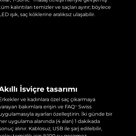
tüm kalıntıları temizler ve saçları ayırır; böylece
LED ışık, saç köklerine aralıksız ulaşabilir.
Akıllı İsviçre tasarımı
Erkekler ve kadınlara özel saç çıkarmaya
yarayan bakımlara erişin ve FAQ
Swiss
TM
uygulamasıyla ayarları özelleştirin. İki günde bir
her uygulama alanında (4 alan) 1 dakikada
sonuç alınır. Kablosuz, USB ile şarj edilebilir,
kolay temizlik için %100 su geçirmez.