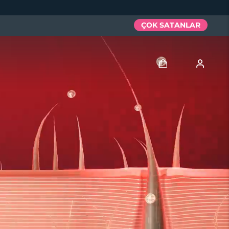
ÇOK SATANLAR
Giriş
Kullanici profi̇li̇
Cihazlarım
Siparişlerim
Adresim
Aboneliklerim