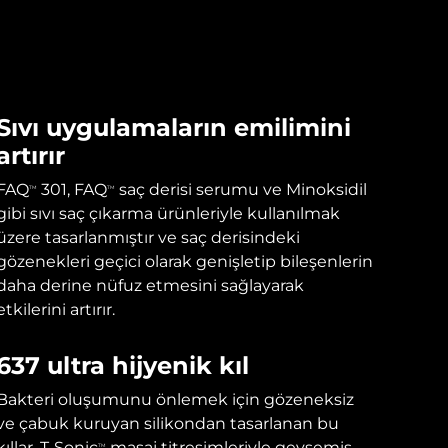
Sıvı uygulamaların emilimini
artırır
FAQ
301, FAQ
saç derisi serumu ve Minoksidil
TM
TM
gibi sıvı saç çıkarma ürünleriyle kullanılmak
üzere tasarlanmıştır ve saç derisindeki
gözenekleri geçici olarak genişletip bileşenlerin
daha derine nüfuz etmesini sağlayarak
etkilerini artırır.
637 ultra hijyenik kıl
Bakteri oluşumunu önlemek için gözeneksiz
ve çabuk kuruyan silikondan tasarlanan bu
kıllar, T-Sonic
masaj titreşimleriyle gevşemiş
TM