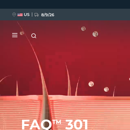
Ana
içeriğe
atla
US
8/9/26
YENİ
BREAKING NEWS
FAQ™ Pure Beauty-Tech Elixir
FAQ
301
TM