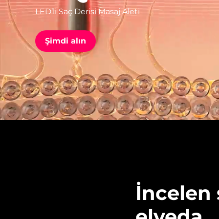
LED’li Saç Derisi Masaj Aleti
issa™ Teeth Whitening Set
Şimdi alın
FAQ™ Dual LED Panel
POPÜLER
Özel teklifler
Çok satanlar
İncelen 
elveda