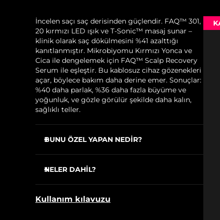
İncelen saçı saç derisinden güçlendir. FAQ™ 301,
K
20 kırmızı LED ışık ve T-Sonic™ masaj sunar –
klinik olarak saç dökülmesini %41 azalttığı
kanıtlanmıştır. Mikrobiyomu Kırmızı Yonca ve
Cica ile dengelemek için FAQ™ Scalp Recovery
Serum ile eşleştir. Bu kablosuz cihaz gözenekleri
açar, böylece bakım daha derine emer. Sonuçlar:
%40 daha parlak, %36 daha fazla büyüme ve
yoğunluk, ve gözle görülür şekilde daha kalın,
sağlıklı teller.
BUNU ÖZEL YAPAN NEDİR?
20 kırmızı LED ışık uyuşuk folikülleri uyarırken
mevcut saçı güçlendirerek dökülmeyi önler.
NELER DAHİL?
T-Sonic™ masaj kan akışını artırır, böylece
FAQ™ 301
oksijen ve besinler foliküllere ulaşarak daha
Kullanım kılavuzu
kalın teller oluşturur.
FAQ™ Scalp Recovery & Thick Hair Probiotic
Serum
637 silikon kıl saçı ayırır ve birikintileri