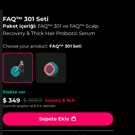
FAQ™ 301 Seti
Paket içeriği:
FAQ™ 301 ve FAQ™ Scalp
Recovery & Thick Hair Probiotic Serum
Choose your product:
FAQ™ 301 Seti
Stokta var
$ 349
$ 368,9
kazanç
$ 19,9
Gümrük vergileri ve K.D.V. dahildir.
Sepete Ekle