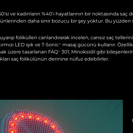
0'si ve kadınların %40'ı hayatlarının bir noktasında saç 
rünlerinden daha sinir bozucu bir şey yoktur. Bu yüzden 
 uyarıp folikülleri canlandırarak incelen, cansız saç teller
ırmızı LED ışık ve T-Sonic
masaj gücünü kullanır. Özellik
TM
mak üzere tasarlanan FAQ
301, Minoksidil gibi bileşenlerin
TM
kları saç folikülünün derinine nüfuz edebilirler.