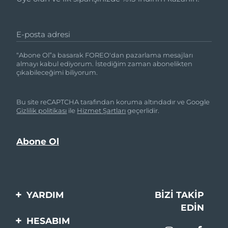
E-posta adresi
“Abone Ol”a basarak FOREO'dan pazarlama mesajları
almayı kabul ediyorum. İstediğim zaman abonelikten
çıkabileceğimi biliyorum.
Bu site reCAPTCHA tarafından koruma altındadır ve Google
Gizlilik politikası
ile
Hizmet Şartları
geçerlidir.
YARDIM
BIZI TAKIP
EDIN
Bi̇zi̇mle İleti̇şi̇me Geçi̇n
HESABIM