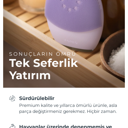
SONUÇLARIN ÖMRÜ
Tek Seferlik
Yatırım
Sürdürülebilir
Premium kalite ve yıllarca ömürlü ürünle, asla
parça değiştirmeniz gerekmez. Hiçbir zaman.
Hayvanlar üzerinde denenmemiş ve