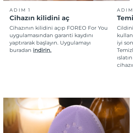
ADIM 1
ADIM
Cihazın kilidini aç
Temi
Cihazının kilidini açıp FOREO For You
Cildi
uygulamasından garanti kaydını
kullan
yaptırarak başlayın. Uygulamayı
iyi s
buradan
indirin.
Temizl
ıslatı
cihazı