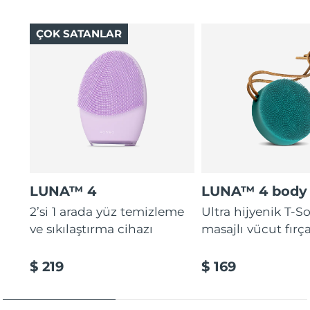
Türkiye
Tahmini teslim tarihi
8/10/26
ÇOK SATANLAR
Birleşik Arap
Tahmini teslim tarihi
8/10/26
Emirlikleri
Birleşik Krallık
Tahmini teslim tarihi
8/9/26
Amerika Birleşik
Tahmini teslim tarihi
8/10/26
Devletleri
Özbekistan
Tahmini teslim tarihi
8/14/26
LUNA™ 4
LUNA™ 4 body
Vietnam
Tahmini teslim tarihi
8/15/26
2’si 1 arada yüz temizleme
Ultra hijyenik T-
ve sıkılaştırma cihazı
masajlı vücut fırça
$ 219
$ 169