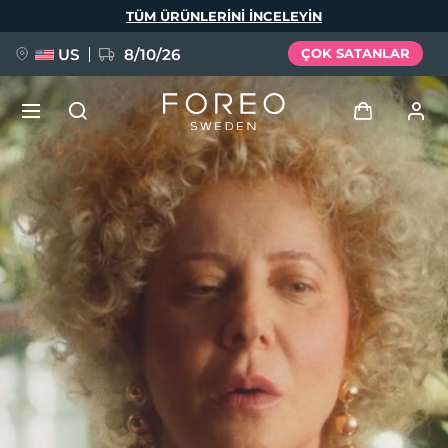
Ana
TÜM ÜRÜNLERINI INCELEYIN
içeriğe
atla
US
8/10/26
ÇOK SATANLAR
YENİ
Giriş
Dil Seçimi
BREAKING NEWS
Kullanici profi̇li̇
English
Deutsch
Español
Cihazlarım
FAQ™ Pure Beauty-Tech Elixir
Français
Italiano
Português
Siparişlerim
Polski
Svenska
Русский
Türkçe
简体中文
繁體中文
Adresim
issa™ Teeth Whitening Set
Aboneliklerim