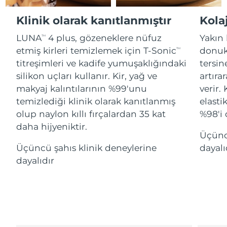
Advanced pore care essentials
For healthy hair
18% PAP
İsrail
Tahmini teslim tarihi
8/13/26
Kozmetik ürünleri
Erkekler
Klinik olarak kanıtlanmıştır
Kolaj
İtalya
Tahmini teslim tarihi
8/9/26
LUNA
4 plus, gözeneklere nüfuz
Yakın 
TM
etmiş kirleri temizlemek için T-Sonic
donukl
TM
Japonya
Tahmini teslim tarihi
8/12/26
titreşimleri ve kadife yumuşaklığındaki
tersin
silikon uçları kullanır. Kir, yağ ve
artırar
Tüm Ürünler
Jersey
Tahmini teslim tarihi
8/14/26
makyaj kalıntılarının %99'unu
verir.
temizlediği klinik olarak kanıtlanmış
elasti
Kazakistan
Tahmini teslim tarihi
8/11/26
olup naylon kıllı fırçalardan 35 kat
%98'i 
FOREO APP
daha hijyeniktir.
Kuveyt
Tahmini teslim tarihi
8/9/26
Üçünc
HAKKINDA
Üçüncü şahıs klinik deneylerine
dayalı
Letonya
Tahmini teslim tarihi
8/9/26
dayalıdır
Lübnan
Tahmini teslim tarihi
8/10/26
Litvanya
Tahmini teslim tarihi
8/9/26
Lüksemburg
Tahmini teslim tarihi
8/9/26