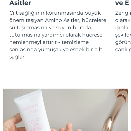
Asitler
ve E
Cilt sağlığının korunmasında büyük
Zengi
Çin Makao ÖİB
Tahmini teslim tarihi
8/12/26
önem taşıyan Amino Asitler, hücrelere
olarak
Malezya
su taşınmasına ve suyun burada
ışınla
Tahmini teslim tarihi
8/13/26
tutulmasına yardımcı olarak hücresel
şekild
Malta
Tahmini teslim tarihi
8/10/26
nemlenmeyi artırır - temizleme
görün
sonrasında yumuşak ve esnek bir cilt
canlı
Meksika
Tahmini teslim tarihi
8/14/26
sağlar.
Monako
Tahmini teslim tarihi
8/11/26
Hollanda
Tahmini teslim tarihi
8/10/26
Yeni Zelanda
Tahmini teslim tarihi
8/10/26
Norveç
Tahmini teslim tarihi
8/10/26
Umman
Tahmini teslim tarihi
8/13/26