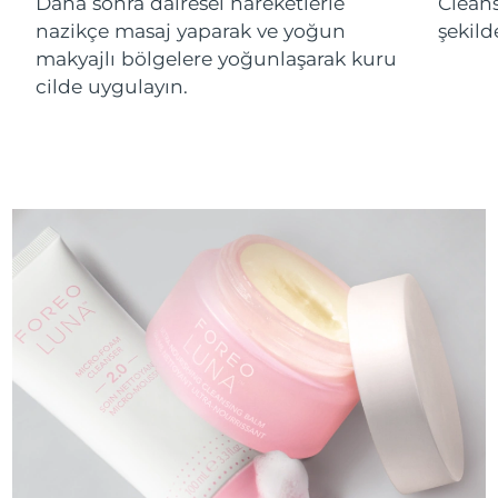
Daha sonra dairesel hareketlerle
Cleans
nazikçe masaj yaparak ve yoğun
şekild
makyajlı bölgelere yoğunlaşarak kuru
cilde uygulayın.