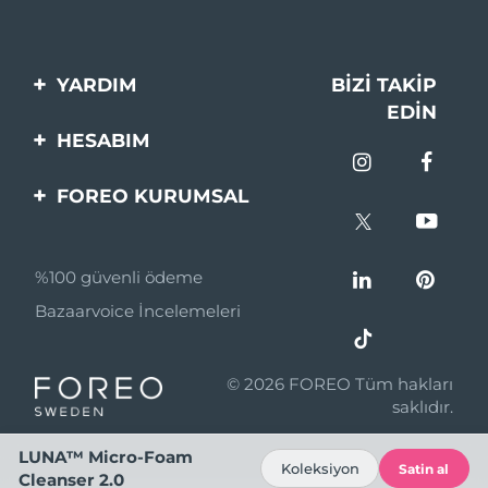
YARDIM
BIZI TAKIP
EDIN
Bi̇zi̇mle İleti̇şi̇me Geçi̇n
HESABIM
Si̇pari̇şler & Sevki̇yat
Ürün Kaydı
FOREO KURUMSAL
Garanti̇ & İade
Destek
FOREO Hakkinda
Sık Sorulan Sorular
%100 güvenli ödeme
Ortaklik Programi
Pil bilgileri
Bazaarvoice İncelemeleri
Ortaklık haberleri
MYSA
© 2026 FOREO Tüm hakları
Perakende Satış
saklıdır.
Ortakları
LUNA™ Micro-Foam
Koleksiyon
Kullanım Şartları
Satin al
Cleanser 2.0