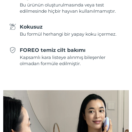
Bu ürünün oluşturulmasında veya test
edilmesinde hiçbir hayvan kullanılmamıştır.
Slovakya
Tahmini teslim tarihi
8/10/26
Slovenya
Kokusuz
Tahmini teslim tarihi
8/10/26
Bu formül herhangi bir yapay koku içermez.
Güney Afrika
Tahmini teslim tarihi
8/18/26
FOREO temiz cilt bakımı
Güney Kore
Tahmini teslim tarihi
8/12/26
Kapsamlı kara listeye alınmış bileşenler
olmadan formüle edilmiştir.
İspanya
Tahmini teslim tarihi
8/10/26
İsveç
Tahmini teslim tarihi
8/10/26
İsviçre
Tahmini teslim tarihi
8/10/26
Tayvan
Tahmini teslim tarihi
8/15/26
Tayland
Tahmini teslim tarihi
8/14/26