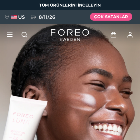
Ana
TÜM ÜRÜNLERINI INCELEYIN
içeriğe
atla
US
8/11/26
ÇOK SATANLAR
YENİ
Giriş
Dil Seçimi
BREAKING NEWS
Kullanici profi̇li̇
English
Deutsch
Español
Cihazlarım
FAQ™ Pure Beauty-Tech Elixir
Français
Italiano
Português
Siparişlerim
Polski
Svenska
Русский
Türkçe
简体中文
繁體中文
Adresim
issa™ Teeth Whitening Set
Aboneliklerim