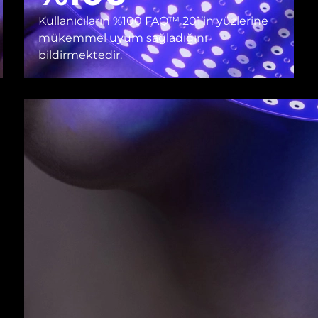
Kullanıcıların %100 FAQ™ 201’in yüzlerine
mükemmel uyum sağladığını
bildirmektedir.