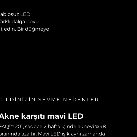
kablosuz LED
farklı dalga boyu
et edin. Bir düğmeye
CİLDİNİZİN SEVME NEDENLERİ
Akne karşıtı mavi LED
FAQ™ 201, sadece 2 hafta içinde akneyi %48
oranında azaltır. Mavi LED ışık aynı zamanda