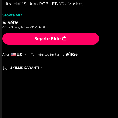
Ultra Hafif Silikon RGB LED Yüz Maskesi
Stokta var
$ 499
Gümrük vergileri ve K.D.V. dahildir.
Sepete Ekle
8/11/26
US
Alıcı:
Tahmini teslim tarihi:
2 YILLIK GARANTİ
Satın aldığınız Foreo cihazı, Tüketici Kanununa
göre 2 (iki) yıl firmamız garantisi altında
korunmaktadır. Cihazınızla ilgili herhangi bir
şikayet, arıza durumunda Garanti Belgesinde yer
alan servisimize ve merkez ofis adresimize
ürününüzü teslim edebilirsiniz. Ürününüzle alakalı
sorun tespit edildiğinde yeni bir ürünle değişimi
sağlanmakta ve adresinize gönderilmektedir.