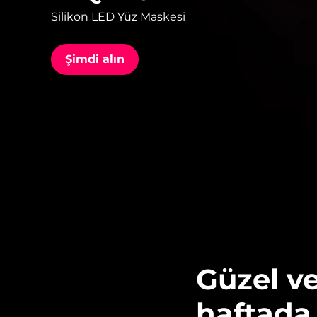
Silikon LED Yüz Maskesi
issa™ Teeth Whitening Set
Şimdi alın
FAQ™ Dual LED Panel
POPÜLER
Özel teklifler
Çok satanlar
Güzel ve
haftada