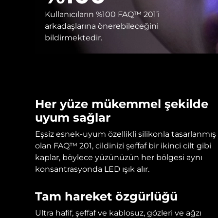
KIWI™ cilt bakımı
All acne treatment devices
All revitalizing eye massagers
Serum
issa™ Teeth Whitening Gel
Advanced pore care essentials
Kullanıcıların %100 FAQ™ 201’i
For healthy hair
18% PAP
arkadaşlarına önerebileceğini
Kozmetik ürünleri
Erkekler
bildirmektedir.
Tüm Ürünler
Her yüze mükemmel şekilde
uyum sağlar
Eşsiz esnek-uyum özellikli silikonla tasarlanmış
FOREO APP
olan FAQ™ 201, cildinizi şeffaf bir ikinci cilt gibi
kaplar, böylece yüzünüzün her bölgesi aynı
HAKKINDA
konsantrasyonda LED ışık alır.
Tam hareket özgürlüğü
Ultra hafif, şeffaf ve kablosuz, gözleri ve ağzı