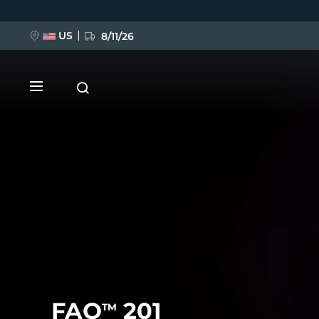
Ana
içeriğe
atla
US
8/11/26
YENİ
BREAKING NEWS
FAQ™ Pure Beauty-Tech Elixir
FAQ
201
TM