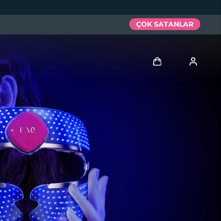
ÇOK SATANLAR
Giriş
Kullanici profi̇li̇
Cihazlarım
Siparişlerim
Adresim
Aboneliklerim