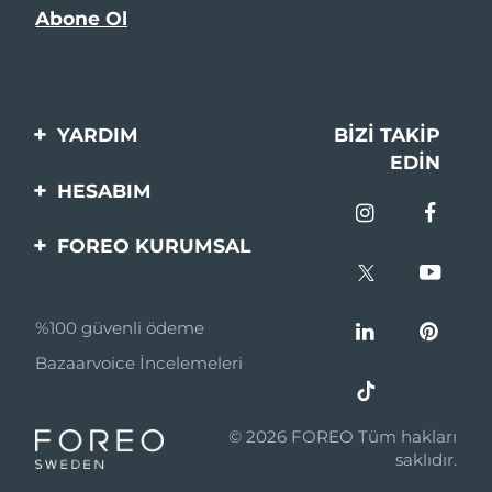
YARDIM
BIZI TAKIP
EDIN
Bi̇zi̇mle İleti̇şi̇me Geçi̇n
HESABIM
Si̇pari̇şler & Sevki̇yat
Ürün Kaydı
FOREO KURUMSAL
Garanti̇ & İade
Destek
FOREO Hakkinda
Sık Sorulan Sorular
%100 güvenli ödeme
Ortaklik Programi
Pil bilgileri
Bazaarvoice İncelemeleri
Ortaklık haberleri
MYSA
© 2026 FOREO Tüm hakları
Perakende Satış
saklıdır.
Ortakları