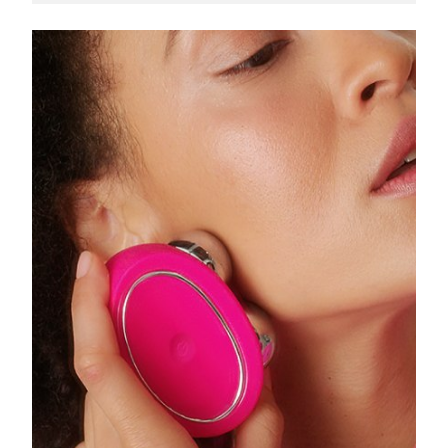
Filipinler
Tahmini teslim tarihi
8/11/26
Polonya
Tahmini teslim tarihi
8/9/26
Portekiz
Tahmini teslim tarihi
8/8/26
Porto Riko
Tahmini teslim tarihi
8/10/26
Katar
Tahmini teslim tarihi
8/9/26
Reunion
Tahmini teslim tarihi
8/13/26
Romanya
Tahmini teslim tarihi
8/8/26
Rusya
Tahmini teslim tarihi
8/16/26
Suudi Arabistan
Tahmini teslim tarihi
8/9/26
Singapur
Tahmini teslim tarihi
8/10/26