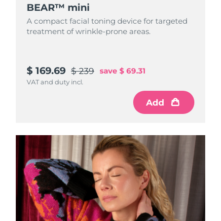
BEAR™ mini
A compact facial toning device for targeted
treatment of wrinkle-prone areas.
$ 169.69
$ 239
save
$ 69.31
VAT and duty incl.
Add