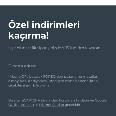
Özel indirimleri
kaçırma!
Üye olun ve ilk siparişinizde %15 indirim kazanın!
E-posta adresi
“Abone Ol”a basarak FOREO'dan pazarlama mesajları
almayı kabul ediyorum. İstediğim zaman abonelikten
çıkabileceğimi biliyorum.
Bu site reCAPTCHA tarafından koruma altındadır ve Google
Gizlilik politikası
ile
Hizmet Şartları
geçerlidir.