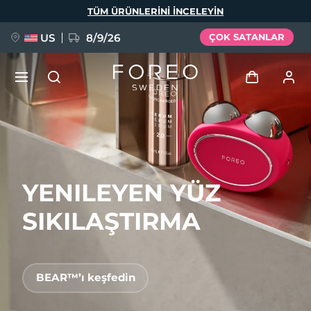
Ana
TÜM ÜRÜNLERINI INCELEYIN
içeriğe
atla
US
8/9/26
ÇOK SATANLAR
YENİ
Giriş
Dil Seçimi
BREAKING NEWS
Kullanici profi̇li̇
YENILEYEN YÜZ
English
Deutsch
Español
Cihazlarım
FAQ™ Pure Beauty-Tech Elixir
Français
Italiano
Português
SIKILAŞTIRMA
Siparişlerim
Polski
Svenska
Русский
Türkçe
简体中文
繁體中文
Adresim
BEAR™’ı keşfedin
issa™ Teeth Whitening Set
Aboneliklerim