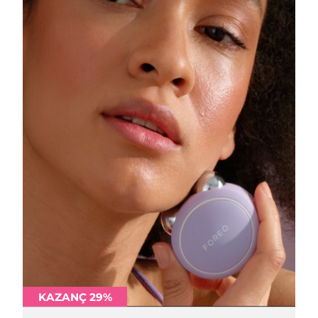
Türkiye
Tahmini teslim tarihi
8/9/26
Birleşik Arap
Tahmini teslim tarihi
8/9/26
Emirlikleri
Birleşik Krallık
Tahmini teslim tarihi
8/8/26
Amerika Birleşik
Tahmini teslim tarihi
8/9/26
Devletleri
Özbekistan
Tahmini teslim tarihi
8/13/26
Vietnam
Tahmini teslim tarihi
8/14/26
KAZANÇ 29%