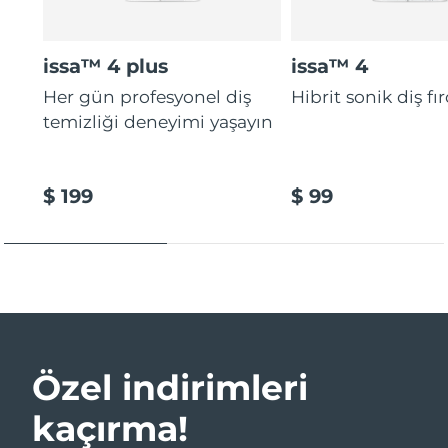
issa™ 4 plus
issa™ 4
Her gün profesyonel diş
Hibrit sonik diş fır
temizliği deneyimi yaşayın
$ 199
$ 99
Özel indirimleri
kaçırma!