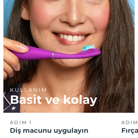
KULLANIM
Basit ve kolay
ADIM 1
ADIM
Diş macunu uygulayın
Fırç