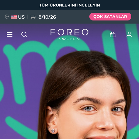
Ana
TÜM ÜRÜNLERINI INCELEYIN
içeriğe
atla
US
8/10/26
ÇOK SATANLAR
YENİ
Giriş
Dil Seçimi
BREAKING NEWS
Kullanici profi̇li̇
English
Deutsch
Español
Cihazlarım
FAQ™ Pure Beauty-Tech Elixir
Français
Italiano
Português
Siparişlerim
Polski
Svenska
Русский
Türkçe
简体中文
繁體中文
Adresim
issa™ Teeth Whitening Set
Aboneliklerim