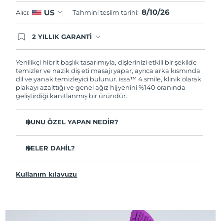
8/10/26
US
Alıcı:
Tahmini teslim tarihi:
2 YILLIK GARANTİ
Satın aldığınız Foreo cihazı, Tüketici Kanununa
göre 2 (iki) yıl firmamız garantisi altında
korunmaktadır. Cihazınızla ilgili herhangi bir
Yenilikçi hibrit başlık tasarımıyla, dişlerinizi etkili bir şekilde
şikayet, arıza durumunda Garanti Belgesinde yer
temizler ve nazik diş eti masajı yapar, ayrıca arka kısmında
alan servisimize ve merkez ofis adresimize
dil ve yanak temizleyici bulunur. issa™ 4 smile, klinik olarak
ürününüzü teslim edebilirsiniz. Ürününüzle
plakayı azalttığı ve genel ağız hijyenini %140 oranında
alakalı sorun tespit edildiğinde yeni bir ürünle
geliştirdiği kanıtlanmış bir üründür.
değişimi sağlanmakta ve adresinize
gönderilmektedir.
BUNU ÖZEL YAPAN NEDİR?
Pil, 1 USB şarj ile 265 güne kadar dayanır.
NELER DAHİL?
Dış silikon kıllar diş etlerine nazik, iç polimer kıllar ise
plakaya karşı güçlüdür.
issa™ 4 smile
Klinik olarak kanıtlanmıştır; diş eti iltihabını azaltır ve
Kullanım kılavuzu
USB Şarj Kablosu
normal manuel diş fırçasına göre %30 daha fazla plak
temizler.
Başlangıç Rehberi
2 dakika diş fırçalarsanız, gülümser. 12 saat diş
issa™ Kılavuzu
fırçalamazsanız, suratını asar.