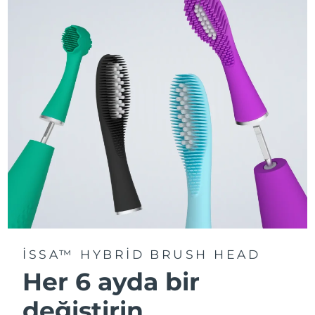
Dakikada 9.000 titreşim ile nazik temizlik ve diş eti
masajı. Daha fazlası çin uygulamayı indir.
Kullanıcıların %100'ü daha beyaz ve parlak dişler ve
daha sağlıklı diş etleri rapor etmektedir.
ISSA™ HYBRID BRUSH HEAD
Her 6 ayda bir
değiştirin