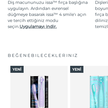
Diş macununuzu issa™ fırça başlığına
Dişler
uygulayın. Ardından evrensel
boyunc
düğmeye basarak issa™ 4 smile'ı açın
fırça 
ve tercih ettiğiniz modu
dilini
seçin.
Uygulamayı indir.
temizl
BEĞENEBILECEKLERINIZ
YENİ
YENİ