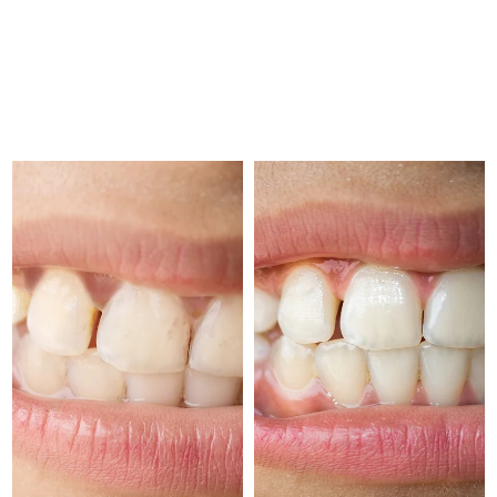
Çin Makao ÖİB
Tahmini teslim tarihi
8/11/26
Malezya
Tahmini teslim tarihi
8/12/26
Malta
Tahmini teslim tarihi
8/9/26
Meksika
Tahmini teslim tarihi
8/13/26
Monako
Tahmini teslim tarihi
8/10/26
Hollanda
Tahmini teslim tarihi
8/9/26
Yeni Zelanda
Tahmini teslim tarihi
8/9/26
Norveç
Tahmini teslim tarihi
8/9/26
Umman
Tahmini teslim tarihi
8/12/26