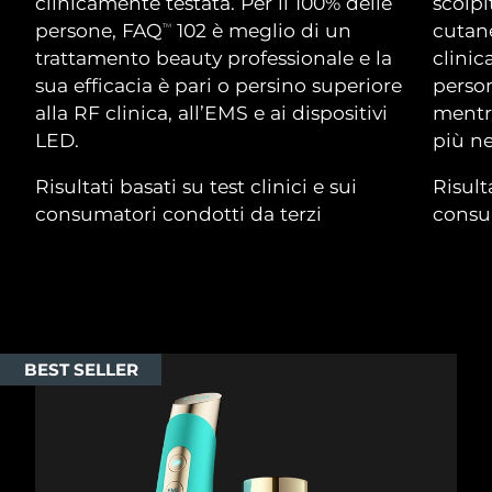
Advanced pore care essentials
clinicamente testata. Per il 100% delle
scolpi
For healthy hair
18% PAP
Israele
Consegna stimata
8/13/26
persone, FAQ
102 è meglio di un
cutane
TM
Cosmetici
Uomini
trattamento beauty professionale e la
clinic
Italia
Consegna stimata
8/9/26
sua efficacia è pari o persino superiore
person
alla RF clinica, all’EMS e ai dispositivi
mentre
Giappone
Consegna stimata
8/12/26
LED.
più ne
Vedi tutto
Jersey
Consegna stimata
8/14/26
Risultati basati su test clinici e sui
Risulta
consumatori condotti da terzi
consum
Kazakistan
Consegna stimata
8/11/26
APP FOREO
Kuwait
Consegna stimata
8/9/26
CHI SIAMO
Lettonia
Consegna stimata
8/9/26
BEST SELLER
Libano
Consegna stimata
8/10/26
Lituania
Consegna stimata
8/9/26
Lussemburgo
Consegna stimata
8/9/26