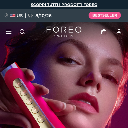
Salta
SCOPRI TUTTI I PRODOTTI FOREO
al
contenuto
principale
US
8/10/26
BESTSELLER
NUOVO
Accedi
Lingua
BREAKING NEWS
Profilo utente
English
Deutsch
Español
I miei dispositivi
FAQ™ Pure Beauty-Tech Elixir
Français
Italiano
Português
I miei ordini
Polski
Svenska
Русский
Türkçe
简体中文
繁體中文
I miei indirizzi
issa™ Teeth Whitening Set
I miei abbonamenti