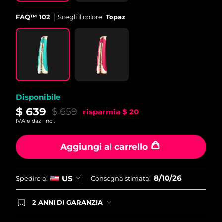
Filippine
Consegna stimata
8/12/26
FAQ™ 102
Scegli il colore:
Topaz
Polonia
Consegna stimata
8/10/26
Portogallo
Consegna stimata
8/9/26
Portorico
Consegna stimata
8/11/26
Disponibile
Qatar
Consegna stimata
8/10/26
$ 639
$ 659
risparmia
$ 20
IVA e dazi incl.
Riunione
Consegna stimata
8/14/26
Aggiungi al carrello
Romania
Consegna stimata
8/9/26
Russia
Consegna stimata
8/17/26
8/10/26
US
Spedire a:
Consegna stimata:
Arabia Saudita
Consegna stimata
8/10/26
2 ANNI DI GARANZIA
Gli ordini registrati oggi avranno una copertura
Singapore
completa della garanzia FOREO. Questo significa
Consegna stimata
8/11/26