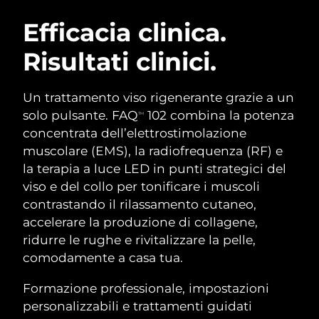
ROUTINE BEAUTY SVEDESI
Austria
Consegna stimata
8/9/26
Efficacia clinica.
Risultati clinici.
Bahrein
Consegna stimata
8/10/26
Detersione viso
Lifting viso
Belgio
Consegna stimata
8/9/26
Un trattamento viso rigenerante grazie a un
LUNA™ 4 pacchetto
BEAR™ 2 pacchetto
solo pulsante. FAQ
102 combina la potenza
TM
Bermuda
Consegna stimata
8/15/26
Anti-aging massage
Microcurrent toning
concentrata dell’elettrostimolazione
muscolare (EMS), la radiofrequenza (RF) e
Bosnia ed
Consegna stimata
8/12/26
la terapia a luce LED in punti strategici del
Idratazione
Igiene orale
Erzegovina
LUNA™ 4 Plus
BEAR™ 2 go
viso e del collo per tonificare i muscoli
UFO™ 3 pacchetto
issa™ 4
Massage, LED heating
Microcurrent toning on-the-go
contrastando il rilassamento cutaneo,
Brunei
Consegna stimata
8/14/26
TRATTAMENTI ANTI-AGE FAQ™
Deep facial hydration
Hybrid silicone sonic toothbrush
accelerare la produzione di collagene,
Bulgaria
ridurre le rughe e rivitalizzare la pelle,
Consegna stimata
8/9/26
NEW
LUNA™ 4 Men
BEAR™ 2 eyes & lips
comodamente a casa tua.
UFO™ 3 LED
issa™ 4 plus
Canada
For men, anti-aging massage
Microcurrent line smoothing device
Consegna stimata
8/13/26
Near-infrared and red light therapy
Formazione professionale, impostazioni
Smart hybrid silicone sonic toothbrush
device
Anti-age
Trattamenti LED
Cile
personalizzabili e trattamenti guidati
Consegna stimata
8/13/26