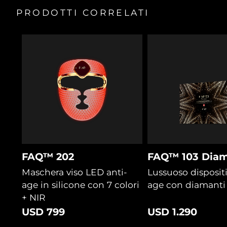
2 anni di garanzia
Turchia
Consegna stimata
8/10/26
PRODOTTI CORRELATI
Emirati Arabi Uniti
Consegna stimata
8/10/26
Regno Unito
Consegna stimata
8/9/26
Stati Uniti
Consegna stimata
8/10/26
Uzbekistan
Consegna stimata
8/14/26
Vietnam
Consegna stimata
8/15/26
FAQ™ 202
FAQ™ 103 Diam
Maschera viso LED anti-
Lussuoso dispositi
age in silicone con 7 colori
age con diamanti
+ NIR
USD 799
USD 1.290