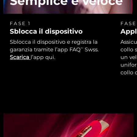
Semplice e veloce
FASE 1
FASE
Sblocca il dispositivo
Appl
Sblocca il dispositivo e registra la
Assicu
garanzia tramite l’app FAQ
Swss.
collo 
TM
Scarica
l’app qui.
un vel
unifor
collo 