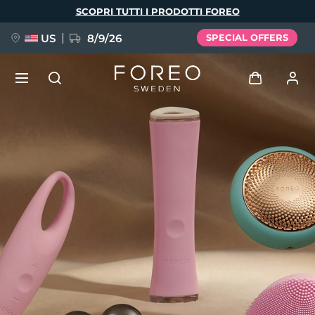
Salta
SCOPRI TUTTI I PRODOTTI FOREO
al
contenuto
principale
US
8/9/26
SPECIAL OFFERS
NUOVO
Accedi
Lingua
BREAKING NEWS
Profilo utente
English
Deutsch
Español
I miei dispositivi
FAQ™ Pure Beauty-Tech Elixir
Français
Italiano
Português
I miei ordini
Polski
Svenska
Русский
Türkçe
简体中文
繁體中文
I miei indirizzi
issa™ Teeth Whitening Set
I miei abbonamenti