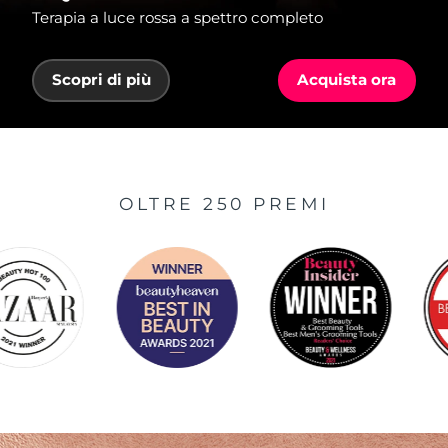
Terapia a luce rossa a spettro completo
Scopri di più
Acquista ora
OLTRE 250 PREMI