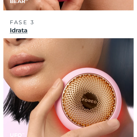
BEAR
Slovacchia
Consegna stimata
08.08.2026
FASE 3
Slovenia
Consegna stimata
08.08.2026
Idrata
Sudafrica
Consegna stimata
16.08.2026
Corea del Sud
Consegna stimata
10.08.2026
Spagna
Consegna stimata
08.08.2026
Svezia
Consegna stimata
08.08.2026
Svizzera
Consegna stimata
08.08.2026
Taiwan
Consegna stimata
13.08.2026
Thailandia
Consegna stimata
12.08.2026
UFO
TM