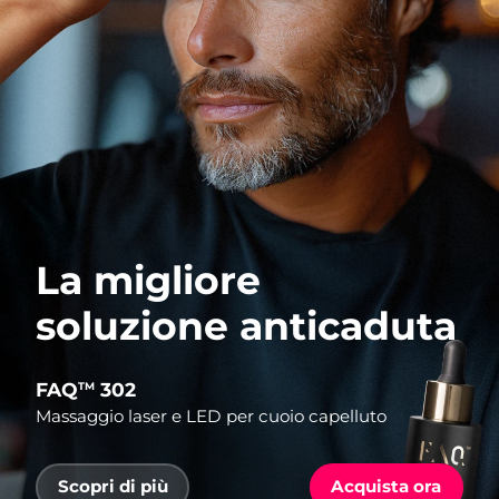
La migliore
soluzione anticaduta
FAQ
302
TM
Massaggio laser e LED per cuoio capelluto
Scopri di più
Acquista ora