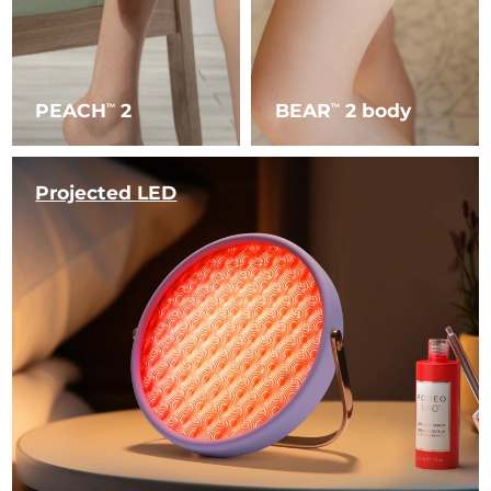
PEACH
2
BEAR
2 body
TM
TM
Projected LED