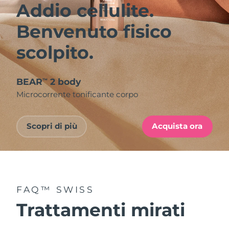
Addio cellulite.
Benvenuto fisico
scolpito.
BEAR
2 body
™
Microcorrente tonificante corpo
Scopri di più
Acquista ora
FAQ™ SWISS
Trattamenti mirati