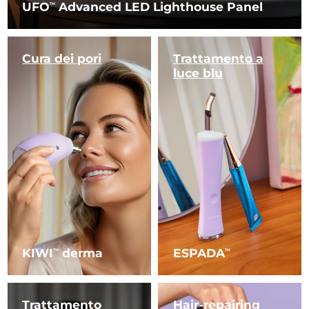
UFO
Advanced LED Lighthouse Panel
TM
Cura dei pori
Trattamento
a
luce blu
KIWI
derma
ESPADA
TM
TM
Trattamento
Hair-repairing