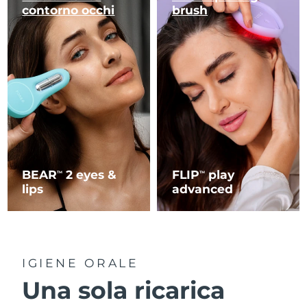
contorno occhi
brush
BEAR
2 eyes &
FLIP
play
TM
TM
lips
advanced
IGIENE ORALE
Una sola ricarica