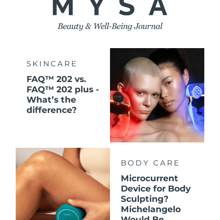
SKINCARE
FAQ™ 202 vs.
FAQ™ 202 plus -
What’s the
difference?
BODY CARE
Microcurrent
Device for Body
Sculpting?
Michelangelo
Would Be