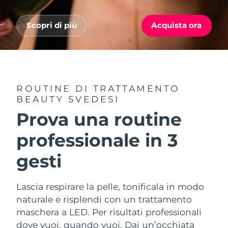
Advanced pore care essentials
For healthy hair
18% PAP
Israele
Consegna stimata
12.08.2026
Cosmetici
Uomini
Scopri di più
Acquista ora
Italia
Consegna stimata
08.08.2026
Giappone
Consegna stimata
11.08.2026
Vedi tutto
Jersey
Consegna stimata
13.08.2026
ROUTINE DI TRATTAMENTO
BEAUTY SVEDESI
Kazakistan
Consegna stimata
10.08.2026
Prova una routine
APP FOREO
Kuwait
Consegna stimata
08.08.2026
professionale in 3
CHI SIAMO
gesti
Lettonia
Consegna stimata
08.08.2026
Libano
Consegna stimata
09.08.2026
Lascia respirare la pelle, tonificala in modo
naturale e risplendi con un trattamento
Lituania
Consegna stimata
08.08.2026
maschera a LED. Per risultati professionali
dove vuoi, quando vuoi. Dai un’occhiata
Lussemburgo
Consegna stimata
08.08.2026