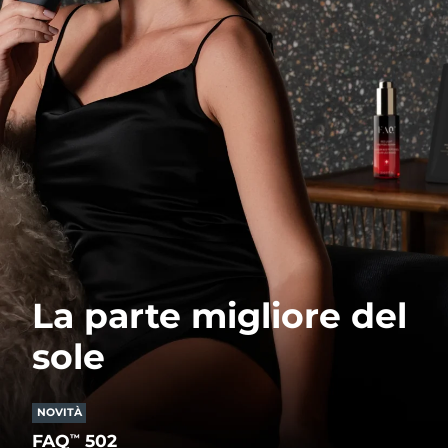
La parte migliore del
sole
NOVITÀ
FAQ
502
™