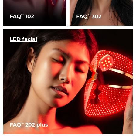
FAQ
102
FAQ
302
TM
TM
LED facial
FAQ
202 plus
TM