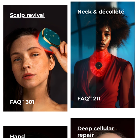
Neck & décolleté
Scalp revival
FAQ
211
TM
FAQ
301
TM
Deep cellular
repair
Hand