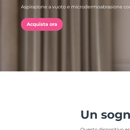
Aspirazione a vuoto e microdermoabrasione co
issa™ Teeth Whitening Set
Acquista ora
FAQ™ Dual LED Panel
POPOLARE
Offerte speciali
Bestseller
Un sogn
Questo dispositivo esf