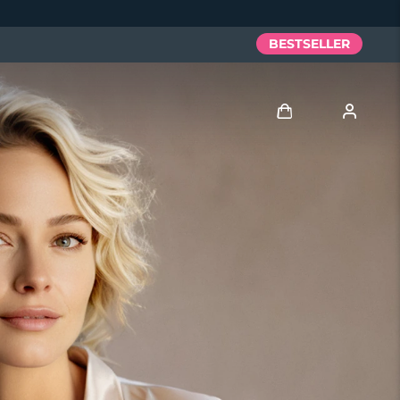
BESTSELLER
Accedi
Profilo utente
I miei dispositivi
I miei ordini
I miei indirizzi
I miei abbonamenti