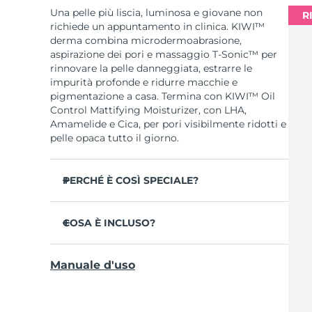
Una pelle più liscia, luminosa e giovane non
R
richiede un appuntamento in clinica. KIWI™
derma combina microdermoabrasione,
aspirazione dei pori e massaggio T-Sonic™ per
rinnovare la pelle danneggiata, estrarre le
impurità profonde e ridurre macchie e
pigmentazione a casa. Termina con KIWI™ Oil
Control Mattifying Moisturizer, con LHA,
Amamelide e Cica, per pori visibilmente ridotti e
pelle opaca tutto il giorno.
PERCHÉ È COSÌ SPECIALE?
Tre punte in diamante Adamas coprono ogni
zona del viso, progettate per non dover mai
COSA È INCLUSO?
essere sostituite.
KIWI™ derma
6 intensità personalizzabili e 3 modalità di
Manuale d'uso
massaggio adattano ogni trattamento alla
KIWI™ Oil Control Mattifying Moisturizer
tua pelle.
3 testine di microdermoabrasione con cristalli
Il 90 % riporta una pelle più liscia; il 93 % nota
di diamanti Adamas