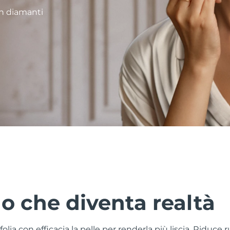
n diamanti
o che diventa realtà
olia con efficacia la pelle per renderla più liscia. Riduc