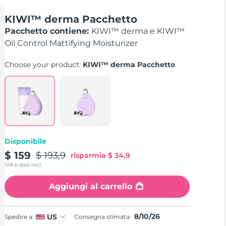
KIWI™ derma Pacchetto
Pacchetto contiene:
KIWI™ derma e KIWI™
Oil Control Mattifying Moisturizer
Choose your product:
KIWI™ derma Pacchetto
Disponibile
$ 159
$ 193,9
risparmia
$ 34,9
IVA e dazi incl.
Aggiungi al carrello
8/10/26
US
Spedire a:
Consegna stimata: