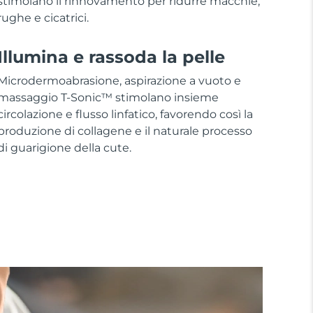
stimolano il rinnovamento per ridurre macchie,
rughe e cicatrici.
Illumina e rassoda la pelle
Microdermoabrasione, aspirazione a vuoto e
massaggio T-Sonic™ stimolano insieme
circolazione e flusso linfatico, favorendo così la
produzione di collagene e il naturale processo
di guarigione della cute.