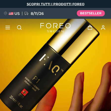
Salta
SCOPRI TUTTI I PRODOTTI FOREO
al
contenuto
principale
US
8/11/26
BESTSELLER
NUOVO
Accedi
Lingua
BREAKING NEWS
Profilo utente
English
Deutsch
Español
I miei dispositivi
FAQ™ Pure Beauty-Tech Elixir
Français
Italiano
Português
I miei ordini
Polski
Svenska
Русский
Türkçe
简体中文
繁體中文
I miei indirizzi
issa™ Teeth Whitening Set
I miei abbonamenti