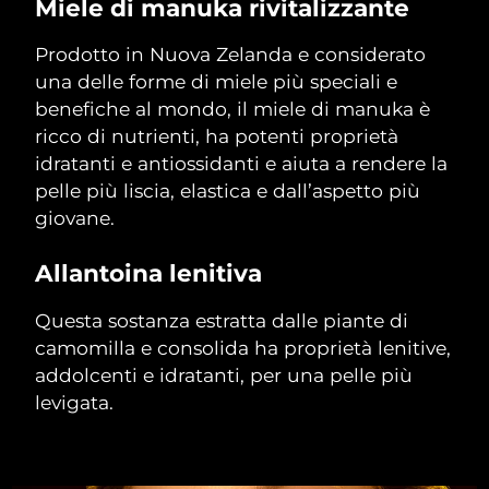
Miele di manuka rivitalizzante
Filippine
Consegna stimata
8/13/26
Prodotto in Nuova Zelanda e considerato
Polonia
Consegna stimata
8/11/26
una delle forme di miele più speciali e
benefiche al mondo, il miele di manuka è
Portogallo
Consegna stimata
8/10/26
ricco di nutrienti, ha potenti proprietà
idratanti e antiossidanti e aiuta a rendere la
Portorico
Consegna stimata
8/12/26
pelle più liscia, elastica e dall’aspetto più
giovane.
Qatar
Consegna stimata
8/11/26
Allantoina lenitiva
Riunione
Consegna stimata
8/15/26
Questa sostanza estratta dalle piante di
Romania
Consegna stimata
8/10/26
camomilla e consolida ha proprietà lenitive,
addolcenti e idratanti, per una pelle più
Russia
Consegna stimata
8/18/26
levigata.
Arabia Saudita
Consegna stimata
8/11/26
Singapore
Consegna stimata
8/12/26