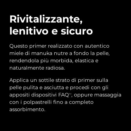
Advanced pore care essentials
For healthy hair
18% PAP
Israele
Consegna stimata
8/14/26
Cosmetici
Uomini
Rivitalizzante,
Italia
Consegna stimata
8/10/26
lenitivo e sicuro
Giappone
Consegna stimata
8/13/26
Vedi tutto
Questo primer realizzato con autentico
Jersey
Consegna stimata
8/15/26
miele di manuka nutre a fondo la pelle,
rendendola più morbida, elastica e
Kazakistan
Consegna stimata
8/12/26
naturalmente radiosa.
APP FOREO
Kuwait
Consegna stimata
8/10/26
Applica un sottile strato di primer sulla
CHI SIAMO
pelle pulita e asciutta e procedi con gli
Lettonia
Consegna stimata
8/10/26
appositi dispositivi FAQ
, oppure massaggia
TM
con i polpastrelli fino a completo
Libano
Consegna stimata
8/11/26
assorbimento.
Lituania
Consegna stimata
8/10/26
Lussemburgo
Consegna stimata
8/10/26