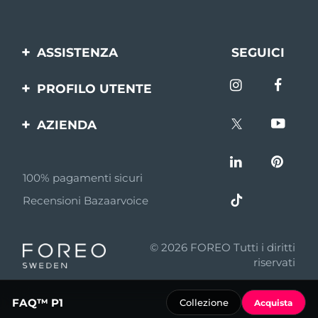
ASSISTENZA
SEGUICI
Contattaci
PROFILO UTENTE
Ordini e spedizioni
Registrazione del
AZIENDA
prodotto
Garanzia e resi
FOREO
Aiuto
FAQ
100% pagamenti sicuri
Affiliazione
Informazioni sulla
Recensioni Bazaarvoice
batteria
Notizie di affiliazione
MYSA
© 2026 FOREO Tutti i diritti
Rivenditori
riservati
Termini di Utilizzo
FAQ™ P1
Collezione
Acquista
Privacy policy