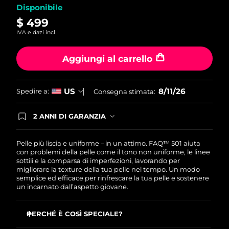
Disponibile
$ 499
IVA e dazi incl.
Aggiungi al carrello
8/11/26
US
Spedire a:
Consegna stimata:
2 ANNI DI GARANZIA
Gli ordini registrati oggi avranno una copertura
completa della garanzia FOREO. Questo significa
che, in caso di difetti nei primi 2 anni dalla data di
Pelle più liscia e uniforme – in un attimo. FAQ™ 501 aiuta
acquisto, FOREO sostituirà il tuo prodotto
con problemi della pelle come il tono non uniforme, le linee
gratuitamente.
sottili e la comparsa di imperfezioni, lavorando per
migliorare la texture della tua pelle nel tempo. Un modo
semplice ed efficace per rinfrescare la tua pelle e sostenere
un incarnato dall’aspetto giovane.
PERCHÉ È COSÌ SPECIALE?