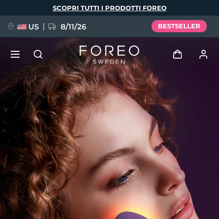
Salta
SCOPRI TUTTI I PRODOTTI FOREO
al
contenuto
principale
US
8/11/26
BESTSELLER
NUOVO
Accedi
Lingua
BREAKING NEWS
Profilo utente
English
Deutsch
Español
I miei dispositivi
FAQ™ Pure Beauty-Tech Elixir
Français
Italiano
Português
I miei ordini
Polski
Svenska
Русский
Türkçe
简体中文
繁體中文
I miei indirizzi
issa™ Teeth Whitening Set
I miei abbonamenti