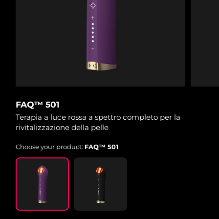
Turchia
Consegna stimata
8/11/26
Emirati Arabi Uniti
Consegna stimata
8/11/26
Regno Unito
Consegna stimata
8/10/26
Stati Uniti
Consegna stimata
8/11/26
Uzbekistan
Consegna stimata
8/15/26
FAQ™ 501
Terapia a luce rossa a spettro completo per la
Vietnam
Consegna stimata
8/16/26
rivitalizzazione della pelle
Choose your product:
FAQ™ 501