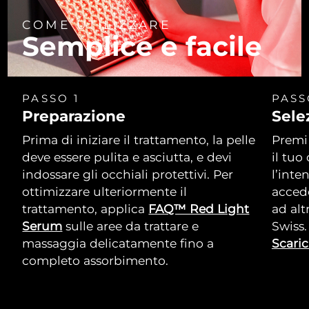
COME UTILIZZARE
Semplice e facile
PASSO 1
PASS
Preparazione
Sele
Prima di iniziare il trattamento, la pelle
Premi 
deve essere pulita e asciutta, e devi
il tuo
indossare gli occhiali protettivi. Per
l’inte
ottimizzare ulteriormente il
accede
trattamento, applica
FAQ™ Red Light
ad alt
Serum
sulle aree da trattare e
Swiss.
massaggia delicatamente fino a
Scaric
completo assorbimento.