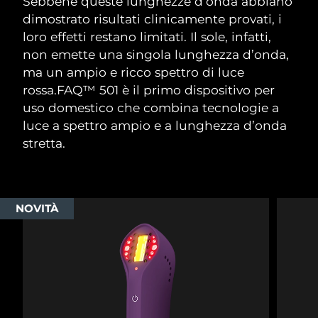
Sebbene queste lunghezze d’onda abbiano
dimostrato risultati clinicamente provati, i
Slovacchia
Consegna stimata
8/10/26
loro effetti restano limitati. Il sole, infatti,
non emette una singola lunghezza d’onda,
Slovenia
Consegna stimata
8/10/26
ma un ampio e ricco spettro di luce
rossa.
FAQ™ 501 è il primo dispositivo per
Sudafrica
Consegna stimata
8/18/26
uso domestico che combina tecnologie a
luce a spettro ampio e a lunghezza d’onda
Corea del Sud
Consegna stimata
8/12/26
stretta.
Spagna
Consegna stimata
8/10/26
Svezia
Consegna stimata
8/10/26
NOVITÀ
Svizzera
Consegna stimata
8/10/26
Taiwan
Consegna stimata
8/15/26
Thailandia
Consegna stimata
8/14/26