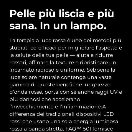
ROUTINE BEAUTY SVEDESI
Austria
Consegna stimata
8/10/26
Pelle più liscia e più
sana. In un lampo.
Bahrein
Consegna stimata
8/11/26
Detersione viso
Lifting viso
Belgio
Consegna stimata
8/10/26
La terapia a luce rossa è uno dei metodi più
LUNA™ 4 pacchetto
BEAR™ 2 pacchetto
studiati ed efficaci per migliorare l’aspetto e
Bermuda
Consegna stimata
8/16/26
Anti-aging massage
Microcurrent toning
la salute della tua pelle — aiuta a ridurre
rossori, affinare la texture e ripristinare un
Bosnia ed
Consegna stimata
8/13/26
incarnato radioso e uniforme. Sebbene la
Idratazione
Igiene orale
Erzegovina
LUNA™ 4 Plus
BEAR™ 2 go
luce solare naturale contenga una vasta
UFO™ 3 pacchetto
issa™ 4
Massage, LED heating
Microcurrent toning on-the-go
gamma di queste benefiche lunghezze
Brunei
Consegna stimata
8/15/26
TRATTAMENTI ANTI-AGE FAQ™
Deep facial hydration
Hybrid silicone sonic toothbrush
d’onda rosse, porta con sé anche raggi UV e
Bulgaria
blu dannosi che accelerano
Consegna stimata
8/10/26
NEW
LUNA™ 4 Men
BEAR™ 2 eyes & lips
l’invecchiamento e l’infiammazione.
A
UFO™ 3 LED
issa™ 4 plus
Canada
For men, anti-aging massage
Microcurrent line smoothing device
Consegna stimata
8/14/26
differenza dei tradizionali dispositivi LED
Near-infrared and red light therapy
Smart hybrid silicone sonic toothbrush
rossi che usano una sola energia luminosa
device
Anti-age
Trattamenti LED
Cile
Consegna stimata
8/14/26
rossa a banda stretta, FAQ™ 501 fornisce