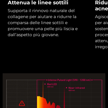
Attenua le linee sottili
Riduc
acn
Supporta il rinnovo naturale del
RAS di Macao
Consegna stimata
8/12/26
collagene per aiutare a ridurre la
Agisce
Malaysia
comparsa delle linee sottili e
per ai
Consegna stimata
8/13/26
promuovere una pelle più liscia e
sosten
Malta
Consegna stimata
8/10/26
dall’aspetto più giovane.
proces
atten
Messico
Consegna stimata
8/14/26
irrego
Monaco
Consegna stimata
8/11/26
Paesi Bassi
Consegna stimata
8/10/26
Nuova Zelanda
Consegna stimata
8/10/26
Norvegia
Consegna stimata
8/10/26
Oman
Consegna stimata
8/13/26