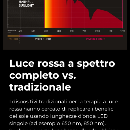
Filippine
Consegna stimata
8/13/26
Polonia
Consegna stimata
8/11/26
Portogallo
Consegna stimata
8/10/26
Portorico
Consegna stimata
8/12/26
Luce rossa a spettro
Qatar
Consegna stimata
8/11/26
completo vs.
Riunione
Consegna stimata
8/15/26
tradizionale
Romania
Consegna stimata
8/10/26
Russia
I dispositivi tradizionali per la terapia a luce
Consegna stimata
8/18/26
rossa hanno cercato di replicare i benefici
Arabia Saudita
Consegna stimata
8/11/26
del sole usando lunghezze d’onda LED
singole (ad esempio 650 nm, 850 nm).
Singapore
Consegna stimata
8/12/26