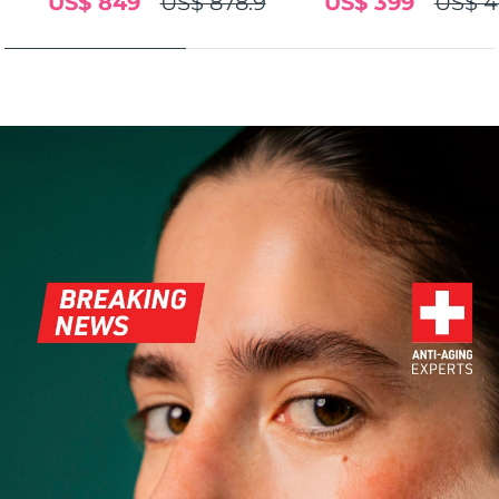
US$ 849
US$ 878.9
US$ 399
US$ 4
FAQ™ 101
FAQ™ 201
中国
LUNA™ 4 mini
面部提拉护理
预计送达日期
8/9/26
NEW
issa™ 4 smile
UFO™ 3 mini
Clinical anti-aging
LED mask
For young skin, T-zone
Premium anti-aging skincare
哥伦比亚
预计送达日期
8/13/26
Hybrid silicone sonic toothbrush
Red light therapy device for young skin
生发
肌肤年轻化
克罗地亚
预计送达日期
8/9/26
FAQ™ 102
FAQ™ 202
LUNA™ 4 go
BEAR™ 设备
FAQ™ 301
FAQ™ 501
issa™ 4 baby
UFO™ 3 go
Advanced clinical anti-aging
LED mask
For travel or gym bag
All premium facelift devices
NEW
塞浦路斯
预计送达日期
8/10/26
LED hair strengthening scalp massager
Full-Spectrum Red Light Therapy
For ages 0-3
Portable red light therapy
捷克
预计送达日期
8/9/26
FAQ™ 103
FAQ™ 211
LUNA™ 护肤
保健品
FAQ™ Scalp Serum
FAQ™ 502
issa™ Teeth Whitening Set
面膜
Luxurious clinical anti-aging set
Anti-aging neck & décolleté LED mask
Premium cleansers & balm
丹麦
预计送达日期
8/9/26
Scalp recovery probiotic serum
Full-Spectrum Red Light Therapy
Dual LED + sonic device & 18% PAP gel
Rejuvenation & hydration
专业治疗
爱沙尼亚
预计送达日期
8/9/26
FAQ™ P1 Primer
FAQ™ 221
LUNA™ 设备
FAQ™护肤品
ISSA™ 设备
UFO™ 设备
Manuka honey primer
Anti-aging LED hand mask
芬兰
FAQ™ Red Light Serum
预计送达日期
8/9/26
All facial cleansing devices
All FAQ™ skincare
All silicone sonic toothbrushes
All deep facial hydration devices
法国
预计送达日期
8/9/26
脱毛
身体护理
FAQ™护肤品
FAQ™护肤品
PEACH™ 2 Pro Max
BEAR™ 2 body
FAQ™产品
FAQ™ skincare
法属波利尼西亚
预计送达日期
8/13/26
All FAQ™ skincare
All FAQ™ skincare