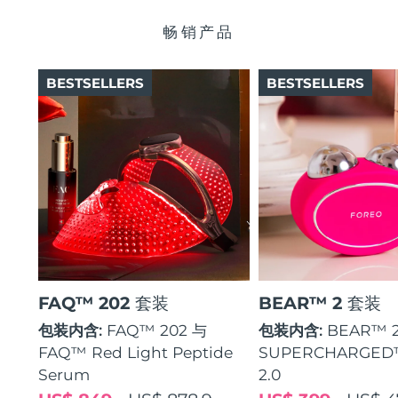
瑞典美肤护理
奥地利
预计送达日期
8/9/26
畅销产品
巴林
预计送达日期
8/10/26
BESTSELLERS
BESTSELLERS
面部清洁
紧致提拉
比利时
预计送达日期
8/9/26
LUNA™ 4 套装
BEAR™ 2 套装
百慕大
预计送达日期
8/15/26
Anti-aging massage
Microcurrent toning
波斯尼亚和黑塞哥维那
预计送达日期
8/12/26
补水保湿
口腔护理
LUNA™ 4 Plus
BEAR™ 2 go
文莱
预计送达日期
8/14/26
UFO™ 3 套装
issa™ 4
Massage, LED heating
Microcurrent toning on-the-go
FAQ™ 抗老护理
Deep facial hydration
Hybrid silicone sonic toothbrush
保加利亚
预计送达日期
8/9/26
FAQ™ 202 套装
BEAR™ 2 套装
NEW
LUNA™ 4 Men
BEAR™ 2 eyes & lips
加拿大
预计送达日期
8/13/26
UFO™ 3 LED
包装内含:
FAQ™ 202 与
包装内含:
BEAR™ 
issa™ 4 plus
For men, anti-aging massage
Microcurrent line smoothing device
Near-infrared and red light therapy
FAQ™ Red Light Peptide
SUPERCHARGED
Smart hybrid silicone sonic toothbrush
智利
预计送达日期
8/13/26
device
抗老
LED治疗
Serum
2.0