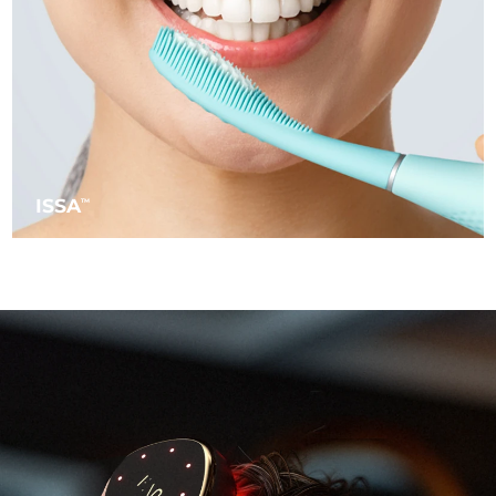
阿拉伯联合酋长国
预计送达日期
8/10/26
英国
预计送达日期
8/9/26
美国
预计送达日期
8/10/26
乌兹别克斯坦
ISSA
预计送达日期
8/14/26
TM
越南
预计送达日期
8/15/26