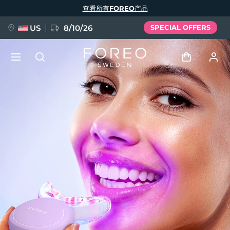
跳
查看所有FOREO产品
转
到
主
要
US
8/10/26
SPECIAL OFFERS
内
容
新品
登录
语言
BREAKING NEWS
用户信息
English
Deutsch
Español
我的设备
FAQ™ Pure Beauty-Tech Elixir
Français
Italiano
Português
我的订单
Polski
Svenska
Русский
Türkçe
简体中文
繁體中文
我的地址
issa™ Teeth Whitening Set
我的订阅