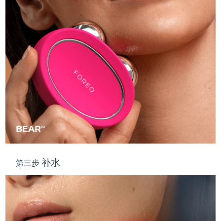
波兰
预计送达日期
8/10/26
葡萄牙
预计送达日期
8/9/26
波多黎各
预计送达日期
8/11/26
卡塔尔
预计送达日期
8/10/26
留尼汪
预计送达日期
8/14/26
BEAR
TM
罗马尼亚
预计送达日期
8/9/26
补水
俄罗斯
预计送达日期
8/17/26
第三步
沙特阿拉伯
预计送达日期
8/10/26
新加坡
预计送达日期
8/11/26