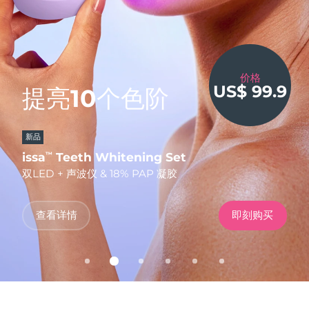
发货国家
美国
预计送达日期
8/10/26
美容偶像，
FAQ™ Dual LED Panel
英国
月亮牵动整片海
价格
预计送达日期
8/9/26
低至
US$ 99.9
提亮10个色阶
臻于完美。
50%
无创塑颜，提拉焕亮
洋。
热门产品
西班牙
预计送达日期
8/9/26
FOREO 效果，
凭码立享
低至
5折
新品
FDA-CLEARED
更划算！
澳大利亚
预计送达日期
8/12/26
凭码立享
LUNA™ 限时闪购
issa
FAQ
BEAR
Teeth Whitening Set
202 plus
2
™
™
TM
这一轮，正好握在你的掌心。
法国
双LED + 声波仪 & 18% PAP 凝胶
全新升级版抗衰老LED面罩
智能微电流美容仪
预计送达日期
8/9/26
特别优惠
畅销产品
德国
预计送达日期
8/9/26
使用优惠码
查看详情
立即购买
查看详情
发现更多
即刻购买
立即购买
立即购买
加拿大
预计送达日期
8/13/26
红光疗法
澳大利亚
预计送达日期
8/12/26