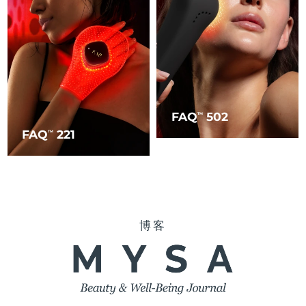
FAQ
502
TM
FAQ
221
TM
博客