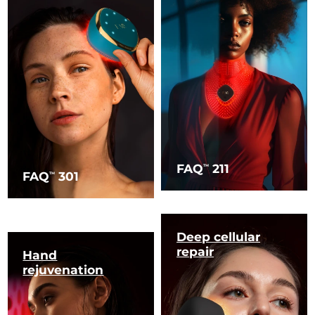
FAQ
211
TM
FAQ
301
TM
Deep cellular
repair
Hand
rejuvenation