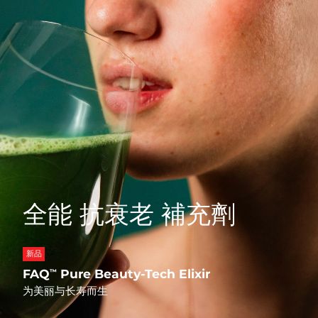
Professional IPL hair removal device
Microcurrent body toning
All hair treatments
All FAQ™ skincare
德国
预计送达日期
8/9/26
FAQ™产品
FAQ™产品
痘肌护理
眼部护理
直布罗陀
PEACH™ 2
LUNA™ 4 body
预计送达日期
8/13/26
FAQ™ products
All anti-aging treatments
All LED treatments
ESPADA™ 2 plus
BEAR™ 2 eyes & lips
IPL hair removal
Massaging body brush
All toning treatments
希腊
预计送达日期
8/9/26
Recurring acne LED therapy
Microcurrent line smoothing device
中国香港特别行政区
预计送达日期
8/10/26
PEACH™ 2 go
SUPERCHARGED™ serum
护发
毛孔护理
ESPADA™ 2
IRIS™ 2
Travel-friendly IPL hair removal
Firming body serum
匈牙利
LUNA™ 4 hair
预计送达日期
8/9/26
KIWI™ derma
Acne treatment device
Rejuvenating eye massager
NEW
2-in-1 LED scalp massager
Diamond microdermabrasion .
冰岛
预计送达日期
8/10/26
PEACH™ Cooling Prep Gel
全能 抗衰老 補充劑
ESPADA™ Blemish Solution
眼部护肤
牙齿美白
Cooling IPL hair removal gel
印度尼西亚
预计送达日期
8/7/26
FLIP™ play advanced
KIWI™
Concentrated acne gel
Advanced eye care treatment
issa™ Teeth Whitening Set
LED light hairbrush
Blackhead remover
爱尔兰
预计送达日期
8/9/26
新品
更多的
Dual LED + sonic device & 18% PAP gel
FAQ
Pure Beauty-Tech Elixir
™
ESPADA™ 设备
眼部护理设备
马恩岛
预计送达日期
8/11/26
LUNA™ Dual-Peptide Scalp
为美丽与长寿而生
KIWI™ 皮肤护理
All acne treatment devices
All revitalizing eye massagers
Serum
issa™ Teeth Whitening Gel