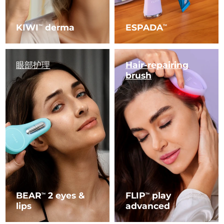
KIWI
derma
ESPADA
TM
TM
眼部护理
Hair-repairing
brush
BEAR
2 eyes &
FLIP
play
TM
TM
lips
advanced