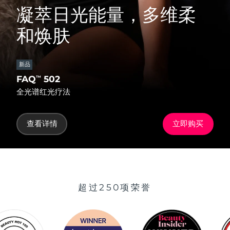
凝萃日光能量，多维柔
和焕肤
新品
FAQ
502
™
全光谱红光疗法
查看详情
立即购买
超过250项荣誉