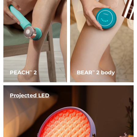
PEACH
2
BEAR
2 body
TM
TM
Projected LED