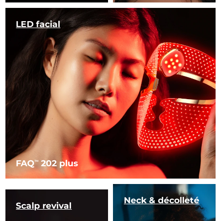
LED facial
FAQ
202 plus
TM
Neck & décolleté
Scalp revival