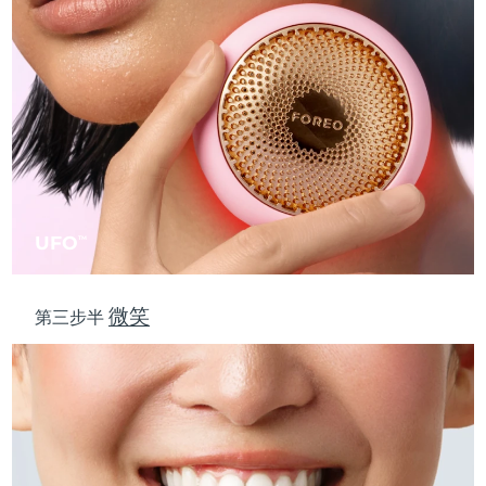
斯洛伐克
预计送达日期
8/9/26
斯洛文尼亚
预计送达日期
8/9/26
南非
预计送达日期
8/17/26
韩国
预计送达日期
8/11/26
西班牙
预计送达日期
8/9/26
UFO
TM
瑞典
预计送达日期
8/9/26
微笑
第三步半
瑞士
预计送达日期
8/9/26
台湾
预计送达日期
8/14/26
泰国
预计送达日期
8/13/26
土耳其
预计送达日期
8/10/26