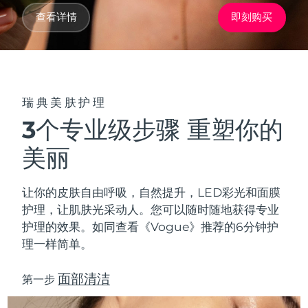
Advanced pore care essentials
以色列
预计送达日期
8/13/26
For healthy hair
18% PAP
查看详情
即刻购买
护肤品
男士
意大利
预计送达日期
8/9/26
日本
预计送达日期
8/12/26
泽西岛
预计送达日期
8/14/26
瑞典美肤护理
全部购买
3个专业级步骤 重塑你的
哈萨克斯坦
预计送达日期
8/11/26
美丽
FOREO APP
科威特
预计送达日期
8/9/26
关于我们
让你的皮肤自由呼吸，自然提升，LED彩光和面膜
拉脱维亚
预计送达日期
8/9/26
护理，让肌肤光采动人。您可以随时随地获得专业
护理的效果。如同查看《Vogue》推荐的6分钟护
黎巴嫩
预计送达日期
8/10/26
理一样简单。
立陶宛
预计送达日期
8/9/26
面部清洁
第一步
卢森堡
预计送达日期
8/9/26