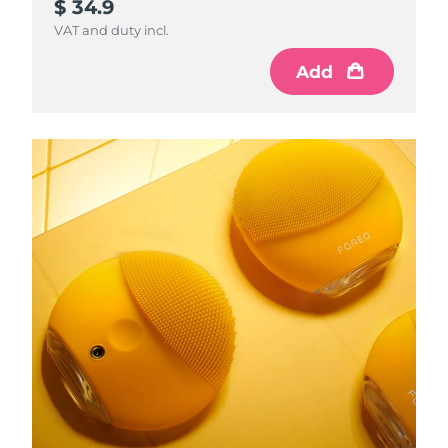
$ 34.9
VAT and duty incl.
Add