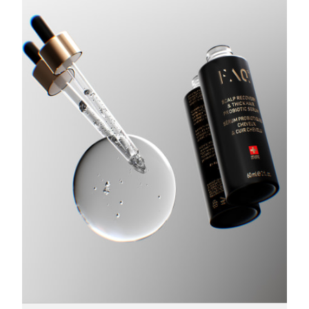
Singapur
Entrega prevista
8/10/26
Eslovaquia
Entrega prevista
8/8/26
Eslovenia
Entrega prevista
8/8/26
Sudáfrica
Entrega prevista
8/16/26
Corea del Sur
Entrega prevista
8/10/26
España
Entrega prevista
8/8/26
Suecia
Entrega prevista
8/8/26
Suiza
Entrega prevista
8/8/26
Taiwán
Entrega prevista
8/13/26
Tailandia
Entrega prevista
8/12/26