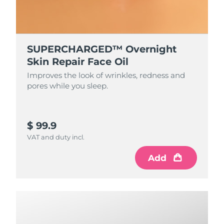
Filipinas
Entrega prevista
8/11/26
Polonia
Entrega prevista
8/9/26
SUPERCHARGED™ Overnight
Skin Repair Face Oil
Portugal
Entrega prevista
8/8/26
Improves the look of wrinkles, redness and
pores while you sleep.
Puerto Rico
Entrega prevista
8/10/26
Catar
Entrega prevista
8/9/26
$ 99.9
VAT and duty incl.
Reunión
Entrega prevista
8/13/26
Add
Rumanía
Entrega prevista
8/8/26
Rusia
Entrega prevista
8/16/26
Arabia Saudí
Entrega prevista
8/9/26