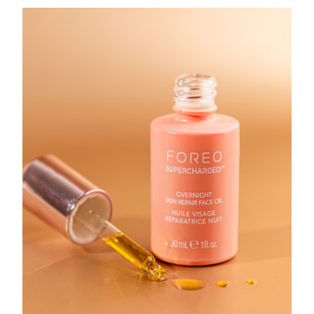
RAE de Macao
Entrega prevista
8/10/26
(China)
Malasia
Entrega prevista
8/11/26
Malta
Entrega prevista
8/8/26
México
Entrega prevista
8/12/26
Mónaco
Entrega prevista
8/9/26
Países Bajos
Entrega prevista
8/8/26
Nueva Zelanda
Entrega prevista
8/8/26
Noruega
Entrega prevista
8/8/26
Omán
Entrega prevista
8/11/26