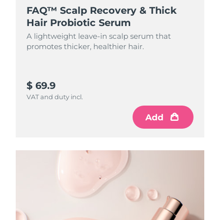
FAQ™ Scalp Recovery & Thick
Turquía
Entrega prevista
8/9/26
Hair Probiotic Serum
A lightweight leave-in scalp serum that
Emiratos Árabes
promotes thicker, healthier hair.
Entrega prevista
8/9/26
Unidos
Reino Unido
Entrega prevista
8/8/26
$ 69.9
VAT and duty incl.
Estados Unidos
Entrega prevista
8/9/26
Add
Uzbekistán
Entrega prevista
8/13/26
Vietnam
Entrega prevista
8/14/26