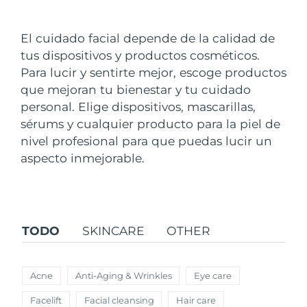
País de envío
El cuidado facial depende de la calidad de
Estados Unidos
Entrega prevista
8/9/26
tus dispositivos y productos cosméticos.
FAQ™ Dual LED Panel
Para lucir y sentirte mejor, escoge productos
Reino Unido
Entrega prevista
8/8/26
que mejoran tu bienestar y tu cuidado
POPULAR
personal. Elige dispositivos, mascarillas,
España
Entrega prevista
8/8/26
sérums y cualquier producto para la piel de
Australia
nivel profesional para que puedas lucir un
Entrega prevista
8/11/26
aspecto inmejorable.
Francia
Entrega prevista
8/8/26
Sorpresas especiales
Superventas
Alemania
Entrega prevista
8/8/26
TODO
SKINCARE
OTHER
Canadá
Entrega prevista
8/12/26
Terapia de luz roja
Acne
Anti-Aging & Wrinkles
Eye care
Australia
Entrega prevista
8/11/26
Facelift
Facial cleansing
Hair care