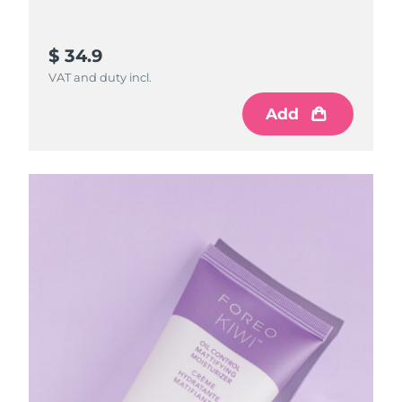
$ 34.9
VAT and duty incl.
Add