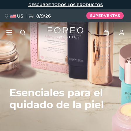
Pasar
DESCUBRE TODOS LOS PRODUCTOS
al
contenido
principal
US
8/9/26
SUPERVENTAS
NUEVO
Iniciar sesión
Idioma
BREAKING NEWS
Perfil de usuario
English
Deutsch
Español
Mis dispositivos
FAQ™ Pure Beauty-Tech Elixir
Esenciales para el
Français
Italiano
Português
Mis pedidos
Polski
Svenska
Русский
quidado de la piel
Türkçe
简体中文
繁體中文
Mis direcciones
issa™ Teeth Whitening Set
Mis suscripciones