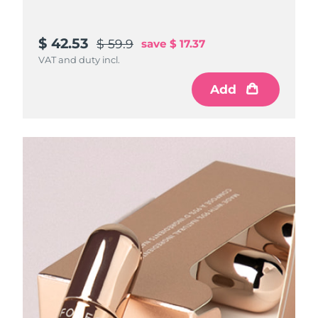
$ 42.53
$ 59.9
save
$ 17.37
VAT and duty incl.
Add