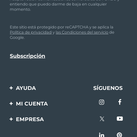
entiendo que puedo darme de baja en cualquier
momento.
Este sitio está protegido por reCAPTCHA y se aplica la
Política de privacidad
y
las Condiciones del servicio
de
Google.
AYUDA
SÍGUENOS
Contáctanos
MI CUENTA
Pedidos y envíos
Registro de productos
EMPRESA
Garantía y devoluciones
Ayuda
Sobre FOREO
Preguntas frecuentes