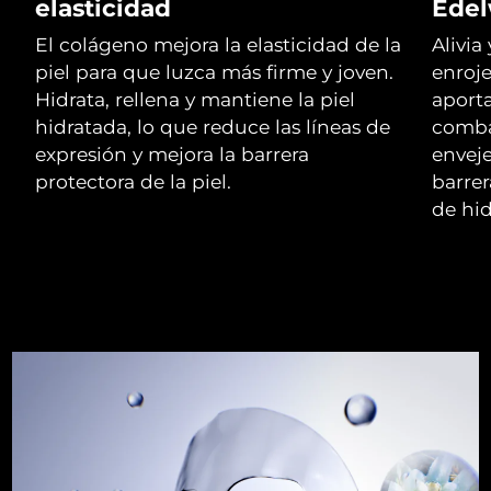
elasticidad
Edel
El colágeno mejora la elasticidad de la
Alivia
RAE de Macao
Entrega prevista
8/13/26
piel para que luzca más firme y joven.
enroje
(China)
Hidrata, rellena y mantiene la piel
aport
Malasia
hidratada, lo que reduce las líneas de
combat
Entrega prevista
8/14/26
expresión y mejora la barrera
envej
Malta
Entrega prevista
8/11/26
protectora de la piel.
barre
de hid
México
Entrega prevista
8/15/26
Mónaco
Entrega prevista
8/12/26
Países Bajos
Entrega prevista
8/11/26
Nueva Zelanda
Entrega prevista
8/11/26
Noruega
Entrega prevista
8/11/26
Omán
Entrega prevista
8/14/26