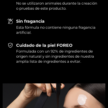
No se utilizaron animales durante la creación
Singapur
Entrega prevista
8/13/26
o pruebas de este producto.
Eslovaquia
Entrega prevista
8/11/26
Sin fragancia
Eslovenia
Entrega prevista
8/11/26
Esta fórmula no contiene ninguna fragancia
artificial.
Sudáfrica
Entrega prevista
8/19/26
Cuidado de la piel FOREO
Corea del Sur
Entrega prevista
8/13/26
Formulada con un 92% de ingredientes de
origen natural y sin ingredientes de nuestra
España
Entrega prevista
8/11/26
amplia lista de ingredientes a evitar.
Suecia
Entrega prevista
8/11/26
Suiza
Entrega prevista
8/11/26
Taiwán
Entrega prevista
8/16/26
Tailandia
Entrega prevista
8/15/26