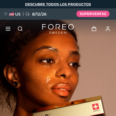
Pasar
DESCUBRE TODOS LOS PRODUCTOS
al
contenido
principal
US
8/12/26
SUPERVENTAS
NUEVO
Iniciar sesión
Idioma
BREAKING NEWS
Perfil de usuario
English
Deutsch
Español
Mis dispositivos
FAQ™ Pure Beauty-Tech Elixir
Français
Italiano
Português
Mis pedidos
Polski
Svenska
Русский
Türkçe
简体中文
繁體中文
Mis direcciones
issa™ Teeth Whitening Set
Mis suscripciones