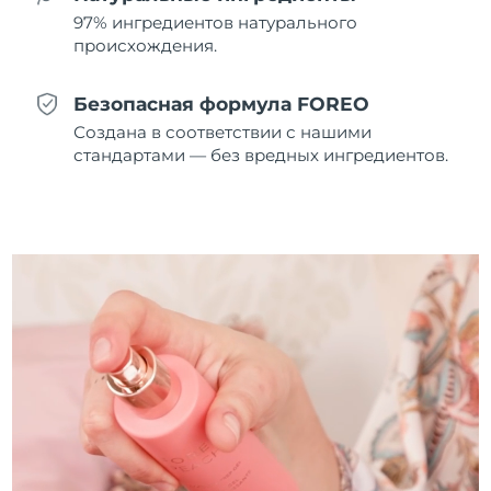
97% ингредиентов натурального
Ожидаемая дата доставки
Пуэрто-Рико
8/10/26
происхождения.
Ожидаемая дата доставки
Катар
Безопасная формула FOREO
8/9/26
Создана в соответствии с нашими
стандартами — без вредных ингредиентов.
Ожидаемая дата доставки
Реюньон
8/13/26
Ожидаемая дата доставки
Румыния
8/8/26
Ожидаемая дата доставки
Россия
8/16/26
Ожидаемая дата доставки
Саудовская Аравия
8/9/26
Ожидаемая дата доставки
Сингапур
8/10/26
Ожидаемая дата доставки