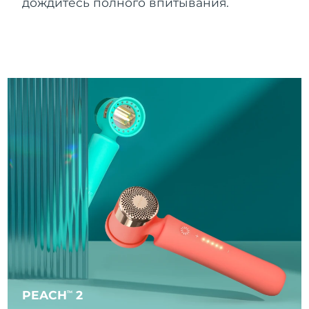
дождитесь полного впитывания.
Ожидаемая дата доставки
Таиланд
8/12/26
Ожидаемая дата доставки
Турция
8/9/26
Ожидаемая дата доставки
ОАЭ
8/9/26
Ожидаемая дата доставки
Великобритания
8/8/26
Соединенные
Ожидаемая дата доставки
Штаты
8/9/26
Ожидаемая дата доставки
Узбекистан
8/13/26
Ожидаемая дата доставки
Вьетнам
8/14/26
PEACH
2
TM