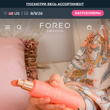
Перейти
ПОСМОТРИ ВЕСЬ АССОРТИМЕНТ
к
основному
содержанию
US
8/9/26
БЕСТСЕЛЛЕРЫ
НОВИНКА
Войти
Язык
BREAKING NEWS
Профиль пользователя
English
Deutsch
Español
Мои приборы
FAQ™ Pure Beauty-Tech Elixir
Français
Italiano
Português
Мои заказы
Polski
Svenska
Русский
Türkçe
简体中文
繁體中文
Мои адреса
issa™ Teeth Whitening Set
Мои подписки