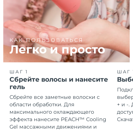
Словакия
8/8/26
Ожидаемая дата доставки
Словения
8/8/26
Южно-Африканская
Ожидаемая дата доставки
КАК ПОЛЬЗОВАТЬСЯ
Республика
8/16/26
Легко и просто
Ожидаемая дата доставки
Республика Корея
8/10/26
ШАГ 1
ШАГ 
Ожидаемая дата доставки
Испания
8/8/26
Сбрейте волосы и нанесите
Выб
гель
Подкл
Ожидаемая дата доставки
Швеция
8/8/26
Сбрейте все заметные волоски с
выбер
области обработки. Для
+ и -
Ожидаемая дата доставки
Швейцария
максимального охлаждающего
досту
8/8/26
эффекта нанесите PEACH™ Cooling
Скача
Ожидаемая дата доставки
Gel массажными движениями и
Тайвань
8/13/26