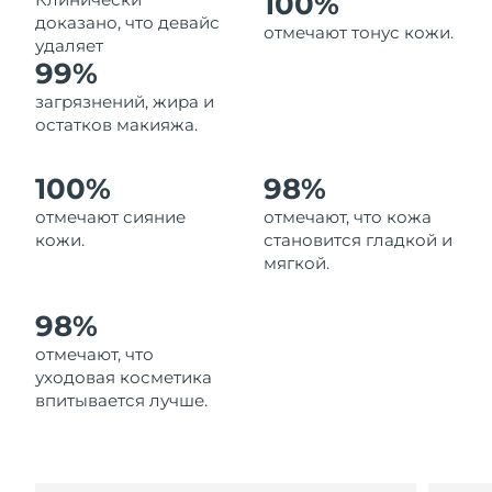
100%
Ожидаемая дата доставки
доказано, что девайс
Ливан
отмечают тонус кожи.
11/8/26
удаляет
99%
Ожидаемая дата доставки
Литва
загрязнений, жира и
10/8/26
остатков макияжа.
Ожидаемая дата доставки
Люксембург
10/8/26
100%
98%
отмечают сияние
отмечают, что кожа
Ожидаемая дата доставки
Макао (САР)
12/8/26
кожи.
становится гладкой и
мягкой.
Ожидаемая дата доставки
Малайзия
13/8/26
98%
Ожидаемая дата доставки
отмечают, что
Мальта
10/8/26
уходовая косметика
впитывается лучше.
Ожидаемая дата доставки
Мексика
14/8/26
Ожидаемая дата доставки
Монако