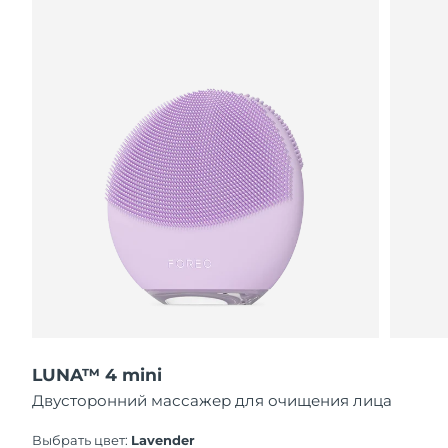
11/8/26
Ожидаемая дата доставки
Нидерланды
10/8/26
Ожидаемая дата доставки
Новая Зеландия
10/8/26
Ожидаемая дата доставки
Норвегия
10/8/26
Ожидаемая дата доставки
Оман
13/8/26
Ожидаемая дата доставки
Филиппины
13/8/26
Ожидаемая дата доставки
Польша
11/8/26
LUNA™ 4 mini
Двусторонний массажер для очищения лица
Ожидаемая дата доставки
Португалия
10/8/26
Выбрать цвет:
Lavender