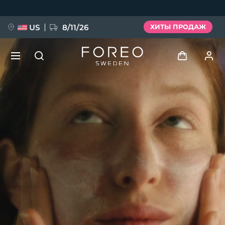
Перейти
к
основному
содержанию
US
8/11/26
ХИТЫ ПРОДАЖ
НОВИНКА
Войти
Язык
BREAKING NEWS
Профиль пользователя
English
Deutsch
Español
Мои приборы
FAQ™ Pure Beauty-Tech Elixir
Français
Italiano
Português
Мои заказы
Polski
Svenska
Русский
Türkçe
简体中文
繁體中文
Мои адреса
issa™ Teeth Whitening Set
Мои подписки