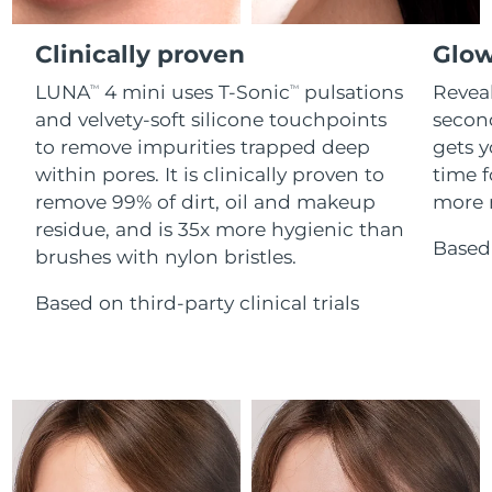
Advanced pore care essentials
For healthy hair
Ожидаемая дата доставки
18% PAP
Гибралтар
Косметика
Для мужчин
14/8/26
Clinically proven
Glow
Ожидаемая дата доставки
Греция
LUNA
4 mini uses T-Sonic
pulsations
Reveal
TM
TM
10/8/26
and velvety-soft silicone touchpoints
secon
to remove impurities trapped deep
gets y
Ожидаемая дата доставки
Гонконг (САР)
11/8/26
Купить
within pores. It is clinically proven to
time f
remove 99% of dirt, oil and makeup
more r
Ожидаемая дата доставки
Венгрия
residue, and is 35x more hygienic than
10/8/26
Based 
brushes with nylon bristles.
FOREO APP
Ожидаемая дата доставки
Исландия
11/8/26
Based on third-party clinical trials
ПОДРОБНЕЕ
Ожидаемая дата доставки
Индонезия
8/8/26
Ожидаемая дата доставки
Ирландия
10/8/26
Ожидаемая дата доставки
о-в Мэн