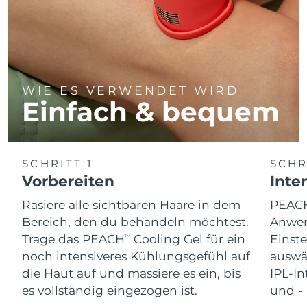
WIE ES VERWENDET WIRD
Einfach & bequem
SCHRITT 1
SCHR
Vorbereiten
Inte
Rasiere alle sichtbaren Haare in dem
PEAC
Bereich, den du behandeln möchtest.
Anwen
Trage das PEACH
Cooling Gel für ein
Einst
TM
noch intensiveres Kühlungsgefühl auf
auswäh
die Haut auf und massiere es ein, bis
IPL-In
es vollständig eingezogen ist.
und -