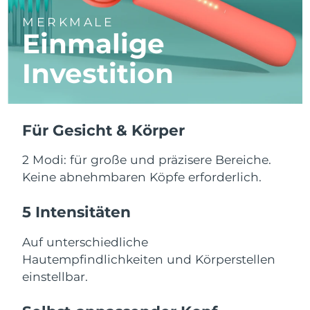
MERKMALE
Erwartete Lieferung
Thailand
Einmalige
14/08/2026
Investition
Erwartete Lieferung
Türkei
11/08/2026
Vereinigte Arabische
Erwartete Lieferung
Emirate
11/08/2026
Für Gesicht & Körper
Vereinigtes
2 Modi: für große und präzisere Bereiche.
Erwartete Lieferung
Königreich
10/08/2026
Keine abnehmbaren Köpfe erforderlich.
Erwartete Lieferung
5 Intensitäten
Vereinigte Staaten
11/08/2026
Auf unterschiedliche
Erwartete Lieferung
Usbekistan
Hautempfindlichkeiten und Körperstellen
15/08/2026
einstellbar.
Erwartete Lieferung
Vietnam
16/08/2026