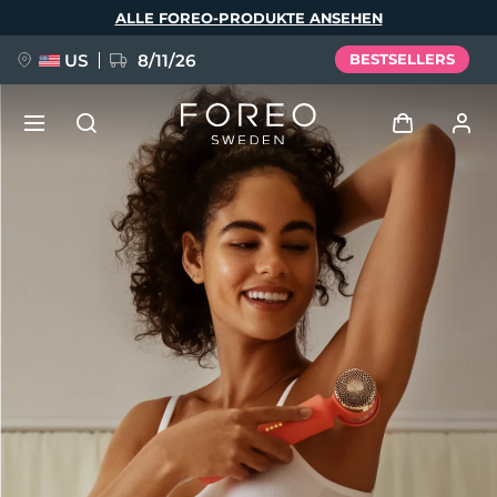
Direkt
ALLE FOREO-PRODUKTE ANSEHEN
zum
Inhalt
US
8/11/26
BESTSELLERS
NEU
Anmelden
Sprache
BREAKING NEWS
Benutzerkonto
English
Deutsch
Español
Meine Geräte
FAQ™ Pure Beauty-Tech Elixir
Français
Italiano
Português
Meine Bestellungen
Polski
Svenska
Русский
Türkçe
简体中文
繁體中文
Meine Adressen
issa™ Teeth Whitening Set
Meine Abonnements