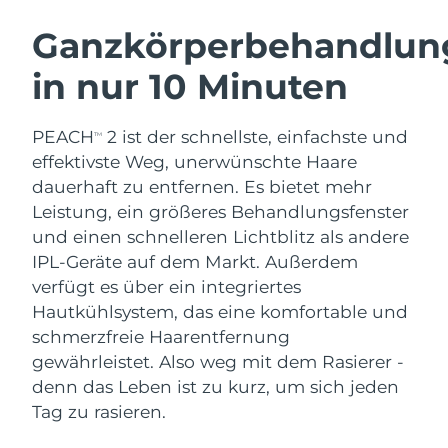
SCHWEDISCHE BEAUTY ROUTINE
Ganzkörperbehandlun
in nur 10 Minuten
Erwartete Lieferung
Australien
13/08/2026
Gesichtsreinigung
Gesichtsstraffung
PEACH
2 ist der schnellste, einfachste und
TM
Erwartete Lieferung
Österreich
LUNA™ 4 Set
BEAR™ 2 Set
10/08/2026
effektivste Weg, unerwünschte Haare
Anti-aging massage
Microcurrent toning
dauerhaft zu entfernen. Es bietet mehr
Erwartete Lieferung
Bahrain
Leistung, ein größeres Behandlungsfenster
11/08/2026
und einen schnelleren Lichtblitz als andere
Hydratisierung
Mundpflege
LUNA™ 4 Plus
BEAR™ 2 go
IPL-Geräte auf dem Markt. Außerdem
Erwartete Lieferung
Belgien
UFO™ 3 Set
issa™ 4
10/08/2026
Massage, LED heating
Microcurrent toning on-the-go
verfügt es über ein integriertes
FAQ™ ANTI-AGING-BEHANDLUNG
Deep facial hydration
Hybrid silicone sonic toothbrush
Hautkühlsystem, das eine komfortable und
Erwartete Lieferung
Bermuda
schmerzfreie Haarentfernung
16/08/2026
NEW
LUNA™ 4 Men
BEAR™ 2 eyes & lips
gewährleistet. Also weg mit dem Rasierer -
UFO™ 3 LED
issa™ 4 plus
For men, anti-aging massage
Microcurrent line smoothing device
Bosnien und
denn das Leben ist zu kurz, um sich jeden
Erwartete Lieferung
Near-infrared and red light therapy
Smart hybrid silicone sonic toothbrush
Herzegowina
13/08/2026
Tag zu rasieren.
device
Anti-aging
LED-Behandlungen