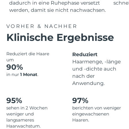
Advanced pore care essentials
dadurch in eine Ruhephase versetzt
schnel
For healthy hair
Erwartete Lieferung
18% PAP
Gibraltar
Kosmetik
Männer
14/08/2026
werden, damit sie nicht nachwachsen.
Erwartete Lieferung
Griechenland
VORHER & NACHHER
10/08/2026
Klinische Ergebnisse
Sonderverwaltungsregion
Erwartete Lieferung
Kaufe alles
Hongkong
11/08/2026
Reduziert die Haare
Reduziert
Erwartete Lieferung
um
Ungarn
Haarmenge, -länge
10/08/2026
90%
FOREO APP
und -dichte auch
in nur
1 Monat
.
Erwartete Lieferung
nach der
Island
ÜBER
11/08/2026
Anwendung.
Erwartete Lieferung
Indonesien
08/08/2026
95%
97%
sehen in 2 Wochen
berichten von weniger
Erwartete Lieferung
Irland
weniger und
eingewachsenen
10/08/2026
langsameres
Haaren.
Haarwachstum.
Erwartete Lieferung