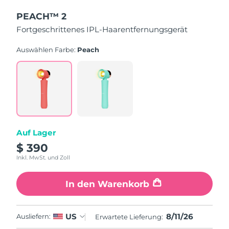
Erwartete Lieferung
PEACH™ 2
Libanon
11/08/2026
Fortgeschrittenes IPL-Haarentfernungsgerät
Erwartete Lieferung
Litauen
Auswählen Farbe:
Peach
10/08/2026
Erwartete Lieferung
Luxemburg
10/08/2026
Sonderverwaltungsregion
Erwartete Lieferung
Macau
12/08/2026
Auf Lager
Erwartete Lieferung
Malaysia
$ 390
13/08/2026
Inkl. MwSt. und Zoll
Erwartete Lieferung
Malta
10/08/2026
In den Warenkorb
Erwartete Lieferung
Mexiko
14/08/2026
8/11/26
US
Ausliefern:
Erwartete Lieferung: