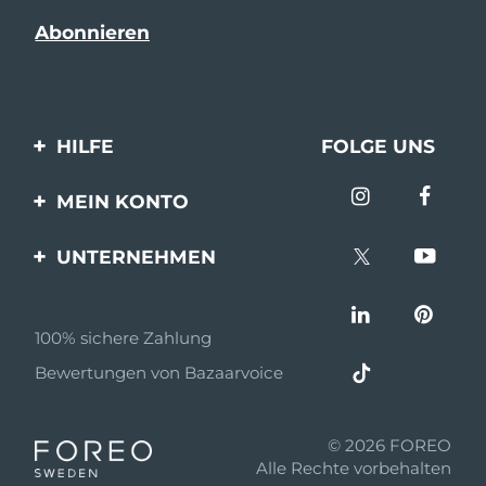
HILFE
FOLGE UNS
Kontaktiere uns
MEIN KONTO
Bestellungen & Versand
Produkt registrieren
UNTERNEHMEN
Garantie & Umtausch
Unterstützung
Über FOREO
Häufig gestellte Fragen
100% sichere Zahlung
Partnerprogramm
Batterie-informationen
Bewertungen von Bazaarvoice
Partner Nachrichten
MYSA
© 2026 FOREO
Einzelhändler
Alle Rechte vorbehalten