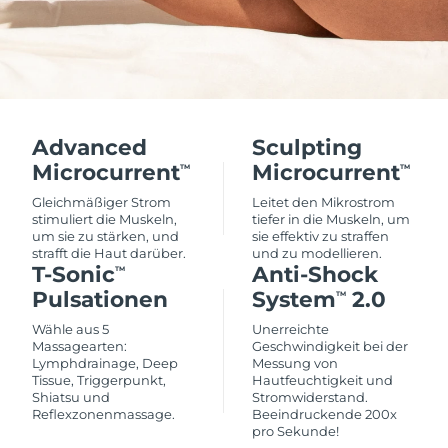
Advanced
Sculpting
Microcurrent
Microcurrent
TM
TM
Gleichmäßiger Strom
Leitet den Mikrostrom
stimuliert die Muskeln,
tiefer in die Muskeln, um
um sie zu stärken, und
sie effektiv zu straffen
strafft die Haut darüber.
und zu modellieren.
T-Sonic
Anti-Shock
TM
Pulsationen
System
2.0
TM
Wähle aus 5
Unerreichte
Massagearten:
Geschwindigkeit bei der
Lymphdrainage, Deep
Messung von
Tissue, Triggerpunkt,
Hautfeuchtigkeit und
Shiatsu und
Stromwiderstand.
Reflexzonenmassage.
Beeindruckende 200x
pro Sekunde!