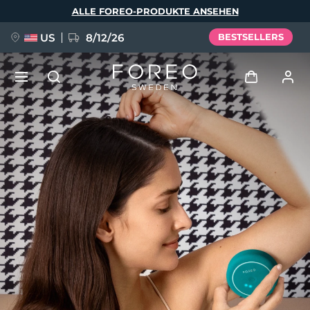
Direkt
ALLE FOREO-PRODUKTE ANSEHEN
zum
Inhalt
US
8/12/26
BESTSELLERS
NEU
Anmelden
Sprache
BREAKING NEWS
Benutzerkonto
English
Deutsch
Español
Meine Geräte
FAQ™ Pure Beauty-Tech Elixir
Français
Italiano
Português
Meine Bestellungen
Polski
Svenska
Русский
Türkçe
简体中文
繁體中文
Meine Adressen
issa™ Teeth Whitening Set
Meine Abonnements