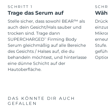
SCHRITT 1
SCHR
Trage das Serum auf
Wähl
Stelle sicher, dass sowohl BEAR™ als
Drück
auch dein Gesicht/Hals sauber und
einzus
trocken sind. Trage dann
Mikro
SUPERCHARGED
Firming Body
erneut
TM
Serum gleichmäßig auf alle Bereiche
Stufe
des Gesichts / Halses auf, die du
gefüh
behandeln möchtest, und hinterlasse
Optio
eine dünne Schicht auf der
Hautoberfläche.
DAS KÖNNTE DIR AUCH
GEFALLEN