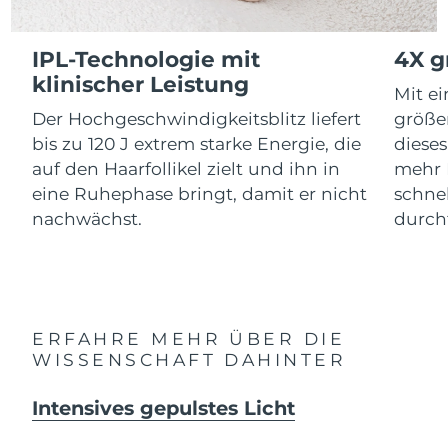
Advanced pore care essentials
For healthy hair
18% PAP
Kosmetik
Männer
Isle of Man
Erwartete Lieferung
8/11/26
IPL-Technologie mit
4X g
klinischer Leistung
Israel
Erwartete Lieferung
8/13/26
Mit e
Der Hochgeschwindigkeitsblitz liefert
größer
Italien
Erwartete Lieferung
8/9/26
bis zu 120 J extrem starke Energie, die
dieses
Kaufe alles
auf den Haarfollikel zielt und ihn in
mehr 
Japan
Erwartete Lieferung
8/12/26
eine Ruhephase bringt, damit er nicht
schne
nachwächst.
durch
Jersey
Erwartete Lieferung
8/14/26
FOREO APP
Kasachstan
Erwartete Lieferung
8/11/26
ÜBER
Kuwait
Erwartete Lieferung
8/9/26
ERFAHRE MEHR ÜBER DIE
WISSENSCHAFT DAHINTER
Lettland
Erwartete Lieferung
8/9/26
Intensives gepulstes Licht
Libanon
Erwartete Lieferung
8/10/26