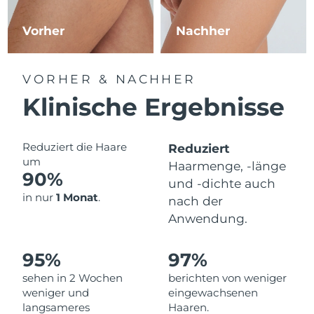
Norwegen
Erwartete Lieferung
8/9/26
Vorher
Nachher
Oman
Erwartete Lieferung
8/12/26
Philippinen
Erwartete Lieferung
8/12/26
VORHER & NACHHER
Klinische Ergebnisse
Polen
Erwartete Lieferung
8/10/26
Portugal
Erwartete Lieferung
8/9/26
Reduziert die Haare
Reduziert
um
Haarmenge, -länge
Puerto Rico
Erwartete Lieferung
8/11/26
90%
und -dichte auch
in nur
1 Monat
.
nach der
Katar
Erwartete Lieferung
8/10/26
Anwendung.
Réunion
Erwartete Lieferung
8/14/26
95%
97%
Rumänien
Erwartete Lieferung
8/9/26
sehen in 2 Wochen
berichten von weniger
weniger und
eingewachsenen
Russland
Erwartete Lieferung
8/17/26
langsameres
Haaren.