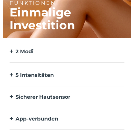
FUNKTIONEN
Einmalige
Investition
2 Modi
2 Modi für größere und präzisere Bereiche.
Es werden keine abnehmbaren Köpfe
benötigt.
5 Intensitäten
Ermöglicht die Anpassung an verschiedene
Hautempfindlichkeiten.
Sicherer Hautsensor
Aktiviert IPL nur, wenn das
Behandlungsfenster in vollem Kontakt mit
App-verbunden
der Haut ist.
Mit Anleitungen, Erinnerungen und
Einstellungen.