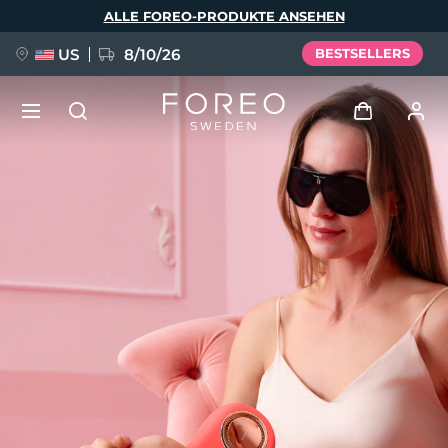
Direkt
ALLE FOREO-PRODUKTE ANSEHEN
zum
Inhalt
US
8/10/26
BESTSELLERS
NEU
Anmelden
Sprache
BREAKING NEWS
Benutzerkonto
English
Deutsch
Español
Meine Geräte
FAQ™ Pure Beauty-Tech Elixir
Français
Italiano
Português
Meine Bestellungen
Polski
Svenska
Русский
Türkçe
简体中文
繁體中文
Meine Adressen
issa™ Teeth Whitening Set
Meine Abonnements