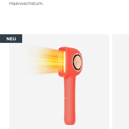
Haarwachstum.
Saudi-Arabien
Erwartete Lieferung
8/10/26
Singapur
Erwartete Lieferung
8/11/26
Slowakei
Erwartete Lieferung
8/9/26
NEU
Slowenien
Erwartete Lieferung
8/9/26
Südafrika
Erwartete Lieferung
8/17/26
Südkorea
Erwartete Lieferung
8/11/26
Spanien
Erwartete Lieferung
8/9/26
Schweden
Erwartete Lieferung
8/9/26
Schweiz
Erwartete Lieferung
8/9/26