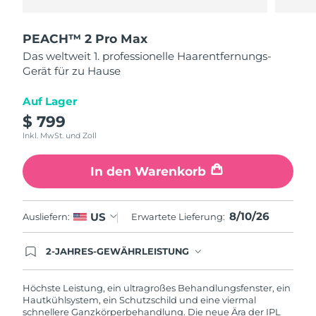
Taiwan
Erwartete Lieferung
8/14/26
Thailand
PEACH™ 2 Pro Max
Erwartete Lieferung
8/13/26
Das weltweit 1. professionelle Haarentfernungs-
Türkei
Gerät für zu Hause
Erwartete Lieferung
8/10/26
Auf Lager
Vereinigte Arabische
Erwartete Lieferung
8/10/26
Emirate
$ 799
Inkl. MwSt. und Zoll
Vereinigtes
Erwartete Lieferung
8/9/26
Königreich
In den Warenkorb
Vereinigte Staaten
Erwartete Lieferung
8/10/26
8/10/26
US
Ausliefern:
Erwartete Lieferung:
Usbekistan
Erwartete Lieferung
8/14/26
2-JAHRES-GEWÄHRLEISTUNG
Mit deiner heutigen Bestellung registriere sich für
Vietnam
Erwartete Lieferung
8/15/26
deine FOREO-Garantie. Das bedeutet: Falls du
innerhalb eines Jahres ab Kaufdatum Anlass zur
Höchste Leistung, ein ultragroßes Behandlungsfenster, ein
Beanstandung deines FOREO-Produktes haben
Hautkühlsystem, ein Schutzschild und eine viermal
solltest, bekommst du dieses Produkt von
schnellere Ganzkörperbehandlung. Die neue Ära der IPL