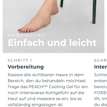
ANWENDUNG
Einfach und leicht
SCHRITT 1
SCHR
Vorbereitung
Inte
Rasiere alle sichtbaren Haare in dem
Schli
Bereich, den du behandeln möchtest.
erste
Trage das PEACH™ Cooling Gel für ein
bevor
noch intensiveres Kühlgefühl auf die
FOREO
Haut auf und massiere es ein, bis es
IPL-I
vollständig eingezogen ist.
du die