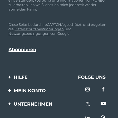
einverstanden, Werbung und Informationen von FOREO
zu erhalten. Ich weiß, dass ich mich jederzeit wieder
abmelden kann.
Diese Seite ist durch reCAPTCHA geschützt, und es gelten
die
Datenschutzbestimmungen
und
Nutzungsbedingungen
von Google.
HILFE
FOLGE UNS
Kontaktiere uns
MEIN KONTO
Bestellungen & Versand
Produkt registrieren
UNTERNEHMEN
Garantie & Umtausch
Unterstützung
Über FOREO