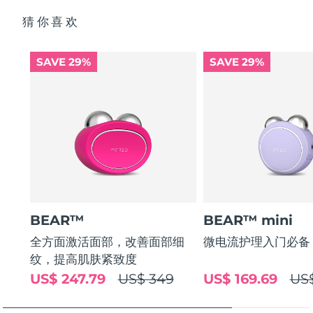
醇的滋养配方。
Glyceryl Glucoside, Caprylic/Capric Triglyceride, Squalane,
猜你喜欢
Caprylyl Glycol, Carbomer, Tromethamine, Hydrogenated
Lecithin, Xanthan Gum, Adenosine, Ethylhexylglycerin,
Trehalose, Sodium PCA, Ceramide NP, Glucose, Serine,
Sodium Hyaluronate Crosspolymer, Hydrolyzed
SAVE 29%
SAVE 29%
Glycosaminoglycans, Potassium Phosphate, Sodium
Hyaluronate, FD&C Red No. 4 (CI 14700), Benzyl Glycol,
Hydrolyzed Hyaluronic Acid, Tocopherol, Hyaluronic Acid
BEAR™
BEAR™ mini
全方面激活面部，改善面部细
微电流护理入门必备
纹，提高肌肤紧致度
US$ 247.79
US$ 349
US$ 169.69
US