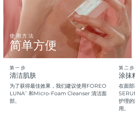
使用方法
简单方便
第一步
第二步
清洁肌肤
涂抹
为了获得最佳效果，我们建议使用FOREO
在面部
LUNA
和Micro-Foam Cleanser 清洁面
SER
TM
部。
护理的
用。