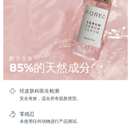
中国澳门特别行政区
预计送达日期
8/12/26
马来西亚
预计送达日期
8/13/26
马耳他
预计送达日期
8/10/26
墨西哥
预计送达日期
8/14/26
配方含有
摩纳哥
预计送达日期
8/11/26
85%的天然成分
荷兰
预计送达日期
8/10/26
新西兰
预计送达日期
8/10/26
经皮肤科医生检测
安全有效，适合所有肌肤类型。
挪威
预计送达日期
8/10/26
零残忍
阿曼
预计送达日期
8/13/26
未使用任何动物进行产品测试。
菲律宾
预计送达日期
8/13/26