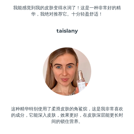
斯洛伐克
预计送达日期
8/10/26
我能感觉到我的皮肤变得水润了！这是一种非常好的精
华，我绝对推荐它。十分轻盈舒适！
斯洛文尼亚
预计送达日期
8/10/26
taislany
南非
预计送达日期
8/18/26
韩国
预计送达日期
8/12/26
西班牙
预计送达日期
8/10/26
瑞典
预计送达日期
8/10/26
瑞士
预计送达日期
8/10/26
台湾
预计送达日期
8/15/26
这种精华特别使用了柔滑皮肤的角鲨烷，这是我非常喜欢
的成分，它能深入皮肤，效果更好，在皮肤深层能更长时
泰国
预计送达日期
8/14/26
间的锁住营养。
土耳其
预计送达日期
8/11/26