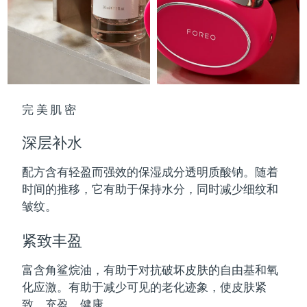
Professional IPL hair removal device
Microcurrent body toning
All hair treatments
All FAQ™ skincare
德国
预计送达日期
8/10/26
FAQ™产品
FAQ™产品
痘肌护理
眼部护理
直布罗陀
PEACH™ 2
LUNA™ 4 body
预计送达日期
8/14/26
FAQ™ products
All anti-aging treatments
All LED treatments
ESPADA™ 2 plus
BEAR™ 2 eyes & lips
IPL hair removal
Massaging body brush
All toning treatments
希腊
预计送达日期
8/10/26
Recurring acne LED therapy
Microcurrent line smoothing device
完美肌密
中国香港特别行政区
预计送达日期
8/11/26
PEACH™ 2 go
SUPERCHARGED™ serum
护发
毛孔护理
ESPADA™ 2
IRIS™ 2
深层补水
Travel-friendly IPL hair removal
Firming body serum
匈牙利
LUNA™ 4 hair
预计送达日期
8/10/26
KIWI™ derma
Acne treatment device
Rejuvenating eye massager
NEW
2-in-1 LED scalp massager
Diamond microdermabrasion .
配方含有轻盈而强效的保湿成分透明质酸钠。随着
冰岛
预计送达日期
8/11/26
时间的推移，它有助于保持水分，同时减少细纹和
PEACH™ Cooling Prep Gel
ESPADA™ Blemish Solution
眼部护肤
皱纹。
牙齿美白
Cooling IPL hair removal gel
印度尼西亚
预计送达日期
8/8/26
FLIP™ play advanced
KIWI™
Concentrated acne gel
Advanced eye care treatment
issa™ Teeth Whitening Set
LED light hairbrush
Blackhead remover
紧致丰盈
爱尔兰
预计送达日期
8/10/26
更多的
Dual LED + sonic device & 18% PAP gel
富含角鲨烷油，有助于对抗破坏皮肤的自由基和氧
ESPADA™ 设备
眼部护理设备
马恩岛
预计送达日期
8/12/26
LUNA™ Dual-Peptide Scalp
化应激。有助于减少可见的老化迹象，使皮肤紧
KIWI™ 皮肤护理
All acne treatment devices
All revitalizing eye massagers
Serum
issa™ Teeth Whitening Gel
致、充盈、健康。