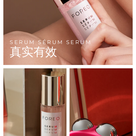
FAQ™ 101
FAQ™ 201
中国
LUNA™ 4 mini
面部提拉护理
预计送达日期
8/10/26
NEW
issa™ 4 smile
UFO™ 3 mini
Clinical anti-aging
LED mask
For young skin, T-zone
Premium anti-aging skincare
哥伦比亚
预计送达日期
8/14/26
Hybrid silicone sonic toothbrush
Red light therapy device for young skin
生发
肌肤年轻化
克罗地亚
预计送达日期
8/10/26
FAQ™ 102
FAQ™ 202
LUNA™ 4 go
BEAR™ 设备
FAQ™ 301
FAQ™ 501
issa™ 4 baby
UFO™ 3 go
Advanced clinical anti-aging
LED mask
For travel or gym bag
All premium facelift devices
SERUM SÉRUM SERUM
NEW
塞浦路斯
预计送达日期
8/11/26
LED hair strengthening scalp massager
Full-Spectrum Red Light Therapy
真实有效
For ages 0-3
Portable red light therapy
捷克
预计送达日期
8/10/26
FAQ™ 103
FAQ™ 211
LUNA™ 护肤
保健品
FAQ™ Scalp Serum
FAQ™ 502
issa™ Teeth Whitening Set
面膜
Luxurious clinical anti-aging set
Anti-aging neck & décolleté LED mask
Premium cleansers & balm
丹麦
预计送达日期
8/10/26
Scalp recovery probiotic serum
Full-Spectrum Red Light Therapy
Dual LED + sonic device & 18% PAP gel
Rejuvenation & hydration
专业治疗
爱沙尼亚
预计送达日期
8/10/26
FAQ™ P1 Primer
FAQ™ 221
LUNA™ 设备
FAQ™护肤品
ISSA™ 设备
UFO™ 设备
Manuka honey primer
Anti-aging LED hand mask
芬兰
FAQ™ Red Light Serum
预计送达日期
8/10/26
All facial cleansing devices
All FAQ™ skincare
All silicone sonic toothbrushes
All deep facial hydration devices
法国
预计送达日期
8/10/26
脱毛
身体护理
FAQ™护肤品
FAQ™护肤品
PEACH™ 2 Pro Max
BEAR™ 2 body
FAQ™产品
FAQ™ skincare
法属波利尼西亚
预计送达日期
8/14/26
All FAQ™ skincare
All FAQ™ skincare