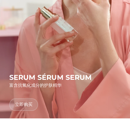
发货国家
美国
预计送达日期
8/11/26
FAQ™ Dual LED Panel
英国
预计送达日期
8/10/26
热门产品
西班牙
预计送达日期
8/10/26
澳大利亚
预计送达日期
8/13/26
法国
预计送达日期
8/10/26
SERUM SÉRUM SERUM
特别优惠
畅销产品
富含抗氧化成分的护肤精华
德国
预计送达日期
8/10/26
加拿大
预计送达日期
8/14/26
立即购买
红光疗法
澳大利亚
预计送达日期
8/13/26