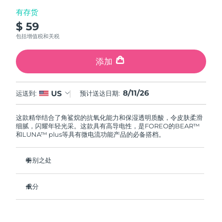
有存货
$ 59
包括增值税和关税
添加
8/11/26
US
运送到:
预计送达日期:
这款精华结合了角鲨烷的抗氧化能力和保湿透明质酸，令皮肤柔滑
细腻，闪耀年轻光采。这款具有高导电性，是FOREO的BEAR™
和LUNA™ plus等具有微电流功能产品的必备搭档。
特别之处
临床证明可显著促进胶原蛋白的生成。
成分
临床证明可在2小时内使皮肤含水量增加46%。
配方采用创新的电解质复合物，可增加微电流传输。
Aqua/Water/Eau, Glycerin, Diglycerin, Propanediol,
Panthenol, Butylene Glycol, Pentylene Glycol, Xylitol,
含有5种透明质酸、角鲨烷、维生素E、神经酰胺、氨基酸和泛
Methylpropanediol, Polyglyceryl-10 Laurate, Betaine,