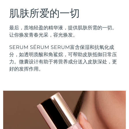
瑞典美肤护理
奥地利
预计送达日期
8/10/26
肌肤所爱的一切
巴林
预计送达日期
8/11/26
最后，质地轻盈的精华液，提供肌肤所需的一切。
面部清洁
紧致提拉
让你焕发青春光采，容光焕发。
比利时
预计送达日期
8/10/26
LUNA™ 4 套装
BEAR™ 2 套装
SERUM SÉRUM SERUM富含保湿和抗氧化成
百慕大
预计送达日期
8/16/26
Anti-aging massage
Microcurrent toning
分，如透明质酸和角鲨烷，可帮助皮肤抵御日常压
力。微囊设计有助于将营养成分送入皮肤深处，更
波斯尼亚和黑塞哥维那
预计送达日期
8/13/26
好的发挥作用。
补水保湿
口腔护理
LUNA™ 4 Plus
BEAR™ 2 go
文莱
预计送达日期
8/15/26
UFO™ 3 套装
issa™ 4
Massage, LED heating
Microcurrent toning on-the-go
FAQ™ 抗老护理
Deep facial hydration
Hybrid silicone sonic toothbrush
保加利亚
预计送达日期
8/10/26
NEW
LUNA™ 4 Men
BEAR™ 2 eyes & lips
加拿大
预计送达日期
8/14/26
UFO™ 3 LED
issa™ 4 plus
For men, anti-aging massage
Microcurrent line smoothing device
Near-infrared and red light therapy
Smart hybrid silicone sonic toothbrush
智利
预计送达日期
8/14/26
device
抗老
LED治疗