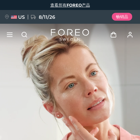
跳
查看所有FOREO产品
转
到
主
要
US
8/11/26
畅销品
内
容
新品
登录
语言
BREAKING NEWS
用户信息
English
Deutsch
Español
我的设备
FAQ™ Pure Beauty-Tech Elixir
Français
Italiano
Português
我的订单
Polski
Svenska
Русский
Türkçe
简体中文
繁體中文
我的地址
issa™ Teeth Whitening Set
我的订阅