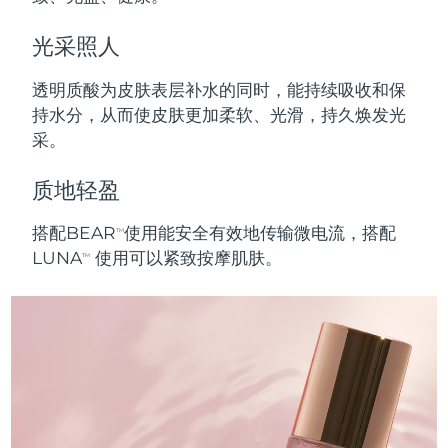
Advanced pore care essentials
以色列
预计送达日期
8/14/26
For healthy hair
18% PAP
护肤品
男士
光采照人
意大利
预计送达日期
8/10/26
透明质酸为皮肤表层补水的同时，能持续吸收和保
日本
预计送达日期
8/13/26
持水分，从而使皮肤更加柔软、光滑，持久焕发光
采。
泽西岛
预计送达日期
8/15/26
全部购买
质地轻盈
哈萨克斯坦
预计送达日期
8/12/26
搭配BEAR
使用能安全有效地传输微电流，搭配
FOREO APP
TM
科威特
预计送达日期
8/10/26
LUNA
使用可以紧致按摩肌肤。
TM
关于我们
拉脱维亚
预计送达日期
8/10/26
黎巴嫩
预计送达日期
8/11/26
立陶宛
预计送达日期
8/10/26
卢森堡
预计送达日期
8/10/26