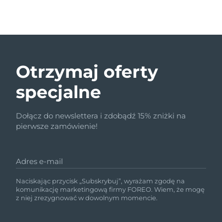
Otrzymaj oferty
specjalne
Dołącz do newslettera i zdobądź 15% zniżki na
pierwsze zamówienie!
Adres e-mail
Naciskając przycisk „Subskrybuj”, wyrażam zgodę na
komunikację marketingową firmy FOREO. Wiem, że mogę
z niej zrezygnować w dowolnym momencie.