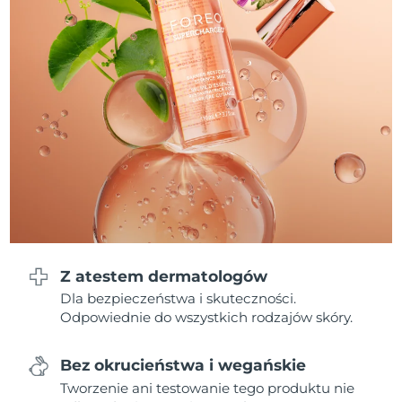
Oczekiwany czas dostawy
Liban
8/9/26
Oczekiwany czas dostawy
Litwa
8/8/26
Oczekiwany czas dostawy
Luksemburg
8/8/26
Oczekiwany czas dostawy
SRA Makau (Chiny)
8/10/26
Oczekiwany czas dostawy
Malezja
8/11/26
Z atestem dermatologów
Oczekiwany czas dostawy
Malta
8/8/26
Dla bezpieczeństwa i skuteczności.
Odpowiednie do wszystkich rodzajów skóry.
Oczekiwany czas dostawy
Meksyk
8/12/26
Bez okrucieństwa i wegańskie
Oczekiwany czas dostawy
Tworzenie ani testowanie tego produktu nie
Monako
8/9/26