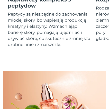
peptydów
Rodza
Oczekiwany czas dostawy
Izrael
8/12/26
Peptydy są niezbędne do zachowania
nierów
młodej skóry, bo wspierają produkcję
ciemn
Oczekiwany czas dostawy
Włochy
kreatyny i elastyny. Wzmacniając
zacze
8/8/26
barierę skóry, pomagają ujędrniać i
pory i
ożywiać skórę, co skutecznie zmniejsza
gładką
Oczekiwany czas dostawy
Japonia
8/11/26
drobne linie i zmarszczki.
Oczekiwany czas dostawy
Jersey
8/13/26
Oczekiwany czas dostawy
Kazachstan
8/10/26
Oczekiwany czas dostawy
Kuwejt
8/8/26
Oczekiwany czas dostawy
Łotwa
8/8/26