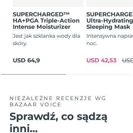
SUPERCHARGED™
SUPERCHARG
HA+PGA Triple-Action
Ultra-Hydratin
Intense Moisturizer
Sleeping Mask
Jest jak szklanka wody dla
Intensywna napra
skóry.
noc.
USD 64,9
USD 42,53
USD
NIEZALEŻNE RECENZJE
WG
BAZAAR VOICE
Sprawdź, co sądzą
inni...