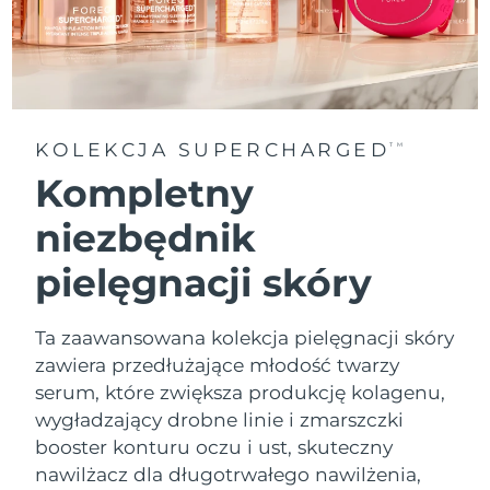
Oczekiwany czas dostawy
Tajlandia
8/12/26
Oczekiwany czas dostawy
Turcja
8/9/26
KOLEKCJA SUPERCHARGED
TM
Zjednoczone Emiraty
Oczekiwany czas dostawy
Kompletny
Arabskie
8/9/26
niezbędnik
Oczekiwany czas dostawy
Wielka Brytania
8/8/26
pielęgnacji skóry
Oczekiwany czas dostawy
Stany Zjednoczone
8/9/26
Ta zaawansowana kolekcja pielęgnacji skóry
zawiera przedłużające młodość twarzy
Oczekiwany czas dostawy
Uzbekistan
8/13/26
serum, które zwiększa produkcję kolagenu,
wygładzający drobne linie i zmarszczki
Oczekiwany czas dostawy
Wietnam
booster konturu oczu i ust, skuteczny
8/14/26
nawilżacz dla długotrwałego nawilżenia,