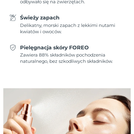
odbywało się na zwierzętach.
Oczekiwany czas dostawy
Holandia
Świeży zapach
8/8/26
Delikatny, morski zapach z lekkimi nutami
Oczekiwany czas dostawy
kwiatów i owoców.
Nowa Zelandia
8/8/26
Pielęgnacja skóry FOREO
Oczekiwany czas dostawy
Norwegia
8/8/26
Zawiera 88% składników pochodzenia
naturalnego, bez szkodliwych składników.
Oczekiwany czas dostawy
Oman
8/11/26
Oczekiwany czas dostawy
Filipiny
8/11/26
Oczekiwany czas dostawy
Polska
8/9/26
Oczekiwany czas dostawy
Portugalia
8/8/26