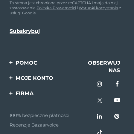
Ta strona jest chroniona przez reCAPTCHA i mają do niej
zastosowanie
Polityka Prywatności
i
Warunki korzystania
z
usługi Google.
POMOC
OBSERWUJ
NAS
Kontakt
MOJE KONTO
Zamówienia & Wysyłka
Rejestracja produktu
FIRMA
Gwarancja & Zwroty
Pomoc
O nas
Pytania i odpowiedzi
100% bezpieczne płatności
Program partnerski
Informacje o baterii
Recenzje Bazaarvoice
Wiadomości