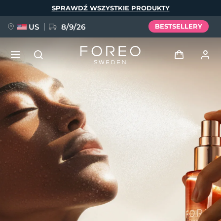
Przejdź
SPRAWDŹ WSZYSTKIE PRODUKTY
do
treści
US
8/9/26
BESTSELLERY
NOWOŚĆ
Zaloguj
Język
BREAKING NEWS
Profil użytkownika
English
Deutsch
Español
Moje urządzenia
FAQ™ Pure Beauty-Tech Elixir
Français
Italiano
Português
Moje zamówienia
Polski
Svenska
Русский
Türkçe
简体中文
繁體中文
Moje adresy
issa™ Teeth Whitening Set
Moje subskrypcje