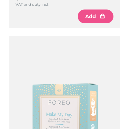
VAT and duty incl.
Add