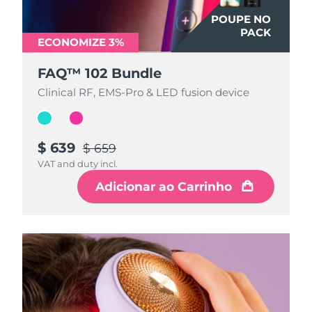
POUPE NO
POUPE NO
PACK
PACK
ECONOMIZE 3%
ECONOMIZE 3%
FAQ™ 102 Bundle
FAQ™ 102 Bundle
Clinical RF, EMS-Pro & LED fusion device
Clinical RF, EMS-Pro & LED fusion device
$ 639
$ 639
$ 659
$ 659
VAT and duty incl.
VAT and duty incl.
Adicionar ao Carrinho
Adicionar ao Carrinho