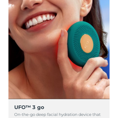
UFO™ 3 go
UFO™ 3 go
UFO™ 3 go
On-the-go deep facial hydration device that
On-the-go deep facial hydration device that
On-the-go deep facial hydration device that