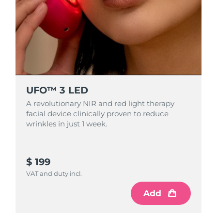
Singapura
Entrega prevista
8/10/26
Eslováquia
Entrega prevista
8/8/26
Eslovênia
Entrega prevista
8/8/26
África do Sul
Entrega prevista
8/16/26
UFO™ 3 LED
A revolutionary NIR and red light therapy
Coreia do Sul
Entrega prevista
8/10/26
facial device clinically proven to reduce
wrinkles in just 1 week.
Espanha
Entrega prevista
8/8/26
Suécia
Entrega prevista
8/8/26
$ 199
VAT and duty incl.
Suíça
Entrega prevista
8/8/26
Add
Taiwan
Entrega prevista
8/13/26