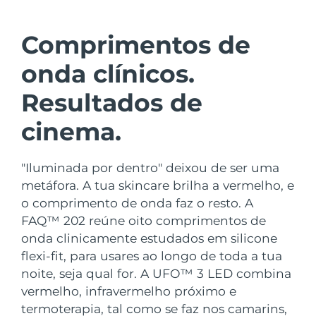
País de envio
Comprimentos de
Estados Unidos
Entrega prevista
8/9/26
FAQ™ Dual LED Panel
onda clínicos.
Reino Unido
Entrega prevista
8/8/26
Resultados de
POPULAR
Espanha
Entrega prevista
8/8/26
cinema.
Austrália
Entrega prevista
8/11/26
"Iluminada por dentro" deixou de ser uma
França
Entrega prevista
8/8/26
metáfora. A tua skincare brilha a vermelho, e
Ofertas especiais
Bestsellers
o comprimento de onda faz o resto. A
Alemanha
Entrega prevista
8/8/26
FAQ™ 202 reúne oito comprimentos de
onda clinicamente estudados em silicone
Canadá
Entrega prevista
8/12/26
flexi-fit, para usares ao longo de toda a tua
noite, seja qual for. A UFO™ 3 LED combina
Terapia com luz vermelha
vermelho, infravermelho próximo e
Austrália
Entrega prevista
8/11/26
termoterapia, tal como se faz nos camarins,