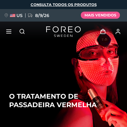
Pular
CONSULTA TODOS OS PRODUTOS
para
o
conteúdo
principal
US
8/9/26
MAIS VENDIDOS
NOVIDADE
Entrar
Idioma
BREAKING NEWS
Perfil de usuário
English
Deutsch
Español
Meus aparelhos
FAQ™ Pure Beauty-Tech Elixir
Français
Italiano
Português
O TRATAMENTO DE
Meus pedidos
Polski
Svenska
Русский
PASSADEIRA VERMELHA
Türkçe
简体中文
繁體中文
Meus endereços
issa™ Teeth Whitening Set
As minhas subscrições