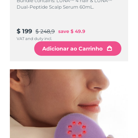
Bundle contains: LUNA™ 4 hair & LUNA™
Dual-Peptide Scalp Serum 60mL.
$ 199
$ 248,9
save
$ 49.9
VAT and duty incl.
Adicionar ao Carrinho