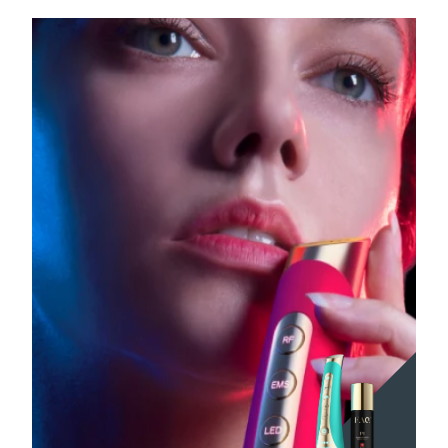
Tailândia
Entrega prevista
8/12/26
Turquia
Entrega prevista
8/9/26
Emirados Árabes
Entrega prevista
8/9/26
Unidos
Reino Unido
Entrega prevista
8/8/26
Estados Unidos
Entrega prevista
8/9/26
Uzbequistão
Entrega prevista
8/13/26
Vietnã
Entrega prevista
8/14/26