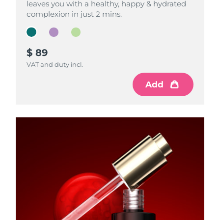
leaves you with a healthy, happy & hydrated
leaves you with a healthy, happy & hydrated
leaves you with a healthy, happy & hydrated
complexion in just 2 mins.
complexion in just 2 mins.
complexion in just 2 mins.
$ 89
$ 79
$ 69
VAT and duty incl.
VAT and duty incl.
VAT and duty incl.
Add
Add
Add