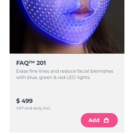
FAQ™ 201
Erase fine lines and reduce facial blemishes
with blue, green & red LED lights.
$ 499
VAT and duty incl.
Add