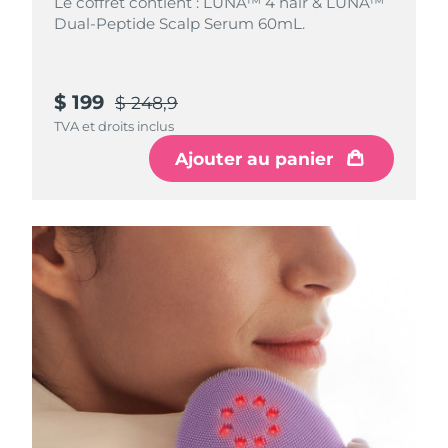
Le coffret contient : LUNA™ 4 hair & LUNA™
Dual-Peptide Scalp Serum 60mL.
$ 199
$ 248,9
TVA et droits inclus
Ajouter au panier