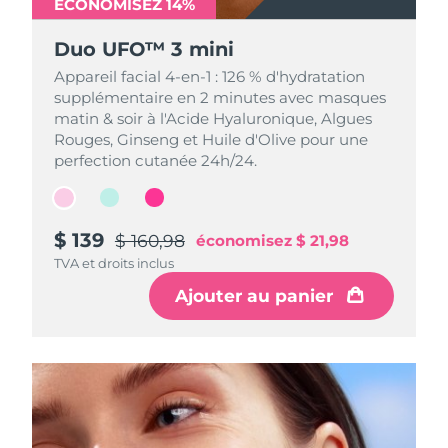
ÉCONOMISEZ 14%
ÉCONOMISEZ 14%
ÉCONOMISEZ 14%
Duo UFO™ 3 mini
Duo UFO™ 3 mini
Duo UFO™ 3 mini
Appareil facial 4-en-1 : 126 % d'hydratation
Appareil facial 4-en-1 : 126 % d'hydratation
Appareil facial 4-en-1 : 126 % d'hydratation
supplémentaire en 2 minutes avec masques
supplémentaire en 2 minutes avec masques
supplémentaire en 2 minutes avec masques
matin & soir à l'Acide Hyaluronique, Algues
matin & soir à l'Acide Hyaluronique, Algues
matin & soir à l'Acide Hyaluronique, Algues
Rouges, Ginseng et Huile d'Olive pour une
Rouges, Ginseng et Huile d'Olive pour une
Rouges, Ginseng et Huile d'Olive pour une
perfection cutanée 24h/24.
perfection cutanée 24h/24.
perfection cutanée 24h/24.
$ 139
$ 139
$ 139
$ 160,98
$ 160,98
$ 160,98
économisez
économisez
économisez
$ 21,98
$ 21,98
$ 21,98
TVA et droits inclus
TVA et droits inclus
TVA et droits inclus
Ajouter au panier
Ajouter au panier
Ajouter au panier