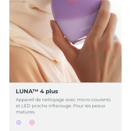
LUNA™ 4 plus
LUNA™ 4 plus
Appareil de nettoyage avec micro-courants
Appareil de nettoyage avec micro-courants
et LED proche infrarouge. Pour les peaux
et LED proche infrarouge. Pour les peaux
matures.
matures.