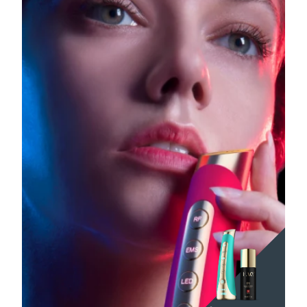
Turquie
Livraison estimée
8/11/26
Émirats arabes unis
Livraison estimée
8/11/26
Royaume-Uni
Livraison estimée
8/10/26
États-Unis
Livraison estimée
8/11/26
Ouzbékistan
Livraison estimée
8/15/26
Viêt Nam
Livraison estimée
8/16/26