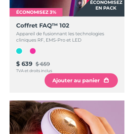
ÉCONOMISEZ
ÉCONOMISEZ
EN PACK
EN PACK
ÉCONOMISEZ 3%
ÉCONOMISEZ 3%
Coffret FAQ™ 102
Coffret FAQ™ 102
Appareil de fusionnant les technologies
Appareil de fusionnant les technologies
cliniques RF, EMS-Pro et LED
cliniques RF, EMS-Pro et LED
$ 639
$ 639
$ 659
$ 659
TVA et droits inclus
TVA et droits inclus
Ajouter au panier
Ajouter au panier