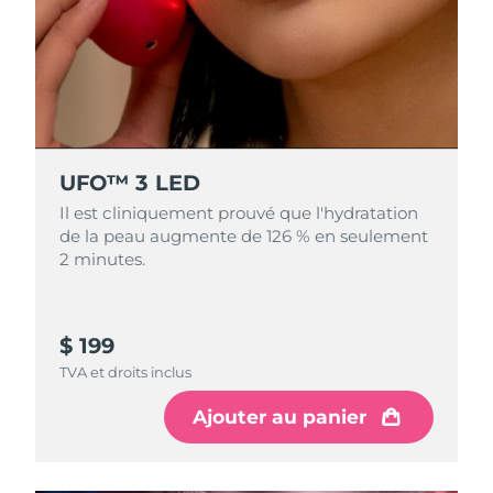
Singapour
Livraison estimée
8/12/26
Slovaquie
Livraison estimée
8/10/26
Slovénie
Livraison estimée
8/10/26
Afrique du Sud
Livraison estimée
8/18/26
UFO™ 3 LED
Il est cliniquement prouvé que l'hydratation
Corée du Sud
Livraison estimée
8/12/26
de la peau augmente de 126 % en seulement
2 minutes.
Espagne
Livraison estimée
8/10/26
Suède
Livraison estimée
8/10/26
$ 199
TVA et droits inclus
Suisse
Livraison estimée
8/10/26
Ajouter au panier
Taïwan
Livraison estimée
8/15/26
Thaïlande
Livraison estimée
8/14/26