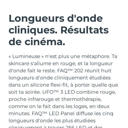
Pays de livraison
Longueurs d'onde
États-Unis
Livraison estimée
8/11/26
FAQ™ Dual LED Panel
cliniques. Résultats
Royaume-Uni
Livraison estimée
8/10/26
de cinéma.
POPULAIRE
Espagne
Livraison estimée
8/10/26
« Lumineuse » n'est plus une métaphore. Ta
Australie
Livraison estimée
8/13/26
skincare s'allume en rouge, et la longueur
d'onde fait le reste. FAQ™ 202 réunit huit
France
Livraison estimée
8/10/26
Offres spéciales
Bestsellers
longueurs d'onde cliniquement étudiées
dans un silicone flexi-fit, à porter quelle que
Allemagne
Livraison estimée
8/10/26
soit ta soirée. UFO™ 3 LED combine rouge,
proche infrarouge et thermothérapie,
Canada
Livraison estimée
8/14/26
comme on le fait dans les loges, en deux
Thérapie par lumière rouge
minutes. FAQ™ LED Panel diffuse les cinq
longueurs d'onde les plus étudiées
Australie
Livraison estimée
8/13/26
cliniquement à travers 256 LED et des