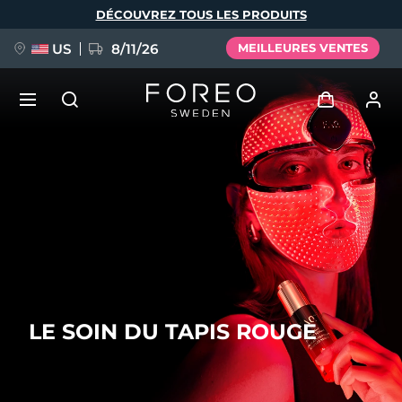
Aller
DÉCOUVREZ TOUS LES PRODUITS
au
contenu
principal
US
8/11/26
MEILLEURES VENTES
NOUVEAU
Se connecter
Langue
BREAKING NEWS
Profil de l'utilisateur
English
Deutsch
Español
Mes appareils
FAQ™ Pure Beauty-Tech Elixir
Français
Italiano
Português
Mes commandes
Polski
Svenska
Русский
LE SOIN DU TAPIS ROUGE
Türkçe
简体中文
繁體中文
Mes adresses
issa™ Teeth Whitening Set
Mes abonnements