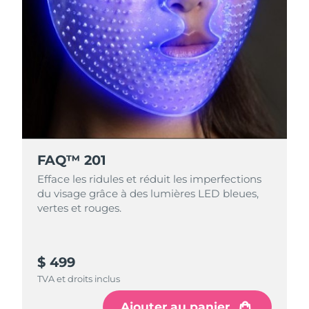
FAQ™ 201
Efface les ridules et réduit les imperfections
du visage grâce à des lumières LED bleues,
vertes et rouges.
$ 499
TVA et droits inclus
Ajouter au panier