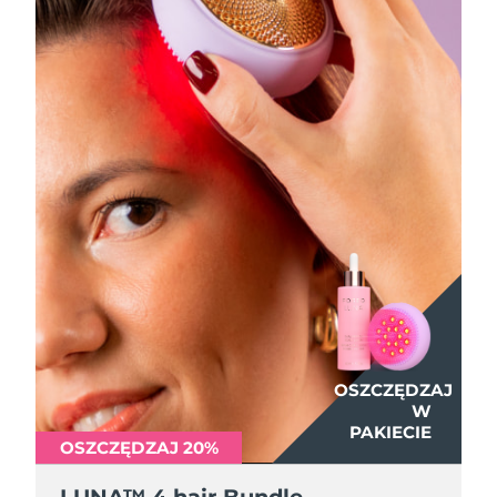
Oczekiwany czas dostawy
Tajlandia
8/15/26
Oczekiwany czas dostawy
Turcja
8/12/26
Zjednoczone Emiraty
Oczekiwany czas dostawy
Arabskie
8/12/26
Oczekiwany czas dostawy
Wielka Brytania
8/11/26
Oczekiwany czas dostawy
Stany Zjednoczone
8/12/26
Oczekiwany czas dostawy
Uzbekistan
8/16/26
OSZCZĘDZAJ
W
PAKIECIE
Oczekiwany czas dostawy
Wietnam
OSZCZĘDZAJ 20%
8/17/26
LUNA™ 4 hair Bundle