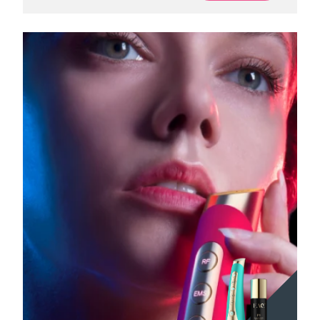
Oczekiwany czas dostawy
Portoryko
8/13/26
Oczekiwany czas dostawy
Katar
8/12/26
Oczekiwany czas dostawy
Reunion
8/16/26
Oczekiwany czas dostawy
Rumunia
8/11/26
Oczekiwany czas dostawy
Rosja
8/19/26
Oczekiwany czas dostawy
Arabia Saudyjska
8/12/26
Oczekiwany czas dostawy
Singapur
8/13/26
Oczekiwany czas dostawy
Słowacja