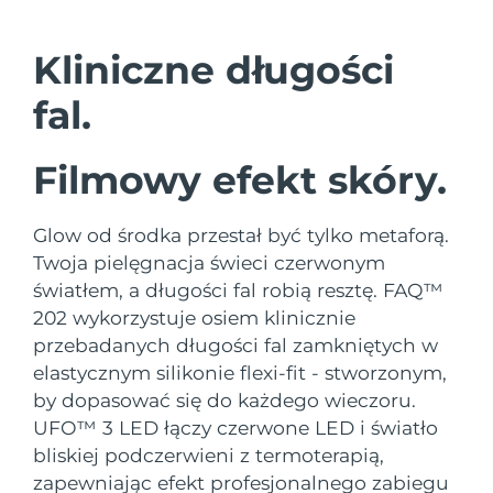
Kraj dostawy
Kliniczne długości
Oczekiwany czas dostawy
Stany Zjednoczone
8/12/26
FAQ™ Dual LED Panel
fal.
Oczekiwany czas dostawy
Wielka Brytania
8/11/26
Filmowy efekt skóry.
POPULARNY
Oczekiwany czas dostawy
Hiszpania
8/11/26
Glow od środka przestał być tylko metaforą.
Twoja pielęgnacja świeci czerwonym
Oczekiwany czas dostawy
Australia
8/14/26
światłem, a długości fal robią resztę. FAQ™
Specjalne oferty
Bestsellery
202 wykorzystuje osiem klinicznie
Oczekiwany czas dostawy
Francja
przebadanych długości fal zamkniętych w
8/11/26
elastycznym silikonie flexi-fit - stworzonym,
by dopasować się do każdego wieczoru.
Oczekiwany czas dostawy
Niemcy
8/11/26
UFO™ 3 LED łączy czerwone LED i światło
Terapia czerwonym światłem
bliskiej podczerwieni z termoterapią,
Oczekiwany czas dostawy
Kanada
zapewniając efekt profesjonalnego zabiegu
8/15/26