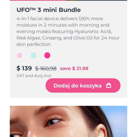
UFO™ 3 mini Bundle
UFO™ 3 mini Bundle
UFO™ 3 mini Bundle
4-in-1 facial device delivers 126% more
4-in-1 facial device delivers 126% more
4-in-1 facial device delivers 126% more
moisture in 2 minutes with morning and
moisture in 2 minutes with morning and
moisture in 2 minutes with morning and
evening masks featuring Hyaluronic Acid,
evening masks featuring Hyaluronic Acid,
evening masks featuring Hyaluronic Acid,
Red Algae, Ginseng, and Olive Oil for 24-hour
Red Algae, Ginseng, and Olive Oil for 24-hour
Red Algae, Ginseng, and Olive Oil for 24-hour
skin perfection.
skin perfection.
skin perfection.
$ 139
$ 139
$ 139
$ 160,98
$ 160,98
$ 160,98
save
save
save
$ 21.98
$ 21.98
$ 21.98
VAT and duty incl.
VAT and duty incl.
VAT and duty incl.
Dodaj do koszyka
Dodaj do koszyka
Dodaj do koszyka