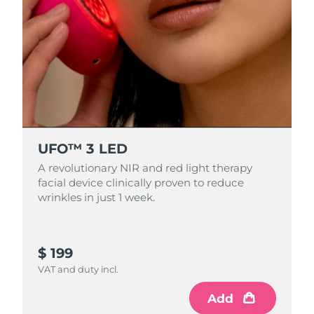
Oczekiwany czas dostawy
Holandia
8/11/26
Oczekiwany czas dostawy
Nowa Zelandia
8/11/26
Oczekiwany czas dostawy
Norwegia
8/11/26
UFO™ 3 LED
Oczekiwany czas dostawy
Oman
8/14/26
A revolutionary NIR and red light therapy
facial device clinically proven to reduce
Oczekiwany czas dostawy
wrinkles in just 1 week.
Filipiny
8/14/26
Oczekiwany czas dostawy
Polska
$ 199
8/12/26
VAT and duty incl.
Oczekiwany czas dostawy
Portugalia
8/11/26
Add