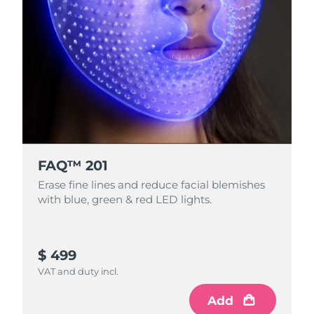
FAQ™ 201
Erase fine lines and reduce facial blemishes
with blue, green & red LED lights.
$ 499
VAT and duty incl.
Add