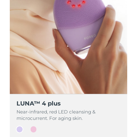
LUNA™ 4 plus
LUNA™ 4 plus
Near-infrared, red LED cleansing &
Near-infrared, red LED cleansing &
microcurrent. For aging skin.
microcurrent. For aging skin.