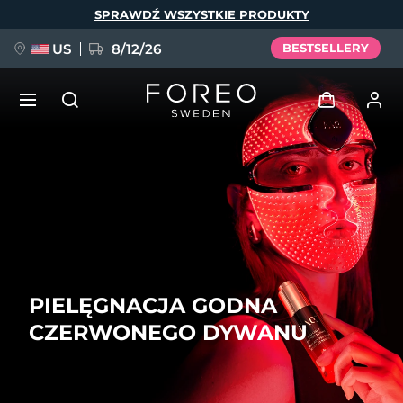
Przejdź
SPRAWDŹ WSZYSTKIE PRODUKTY
do
treści
US
8/12/26
BESTSELLERY
NOWOŚĆ
Zaloguj
Język
BREAKING NEWS
Profil użytkownika
English
Deutsch
Español
Moje urządzenia
FAQ™ Pure Beauty-Tech Elixir
Français
Italiano
Português
PIELĘGNACJA GODNA
Moje zamówienia
Polski
Svenska
Русский
CZERWONEGO DYWANU
Türkçe
简体中文
繁體中文
Moje adresy
issa™ Teeth Whitening Set
Moje subskrypcje