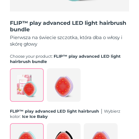
Oczekiwany czas dostawy
Portoryko
8/12/26
FLIP™ play advanced LED light hairbrush
Oczekiwany czas dostawy
Katar
8/11/26
bundle
Pierwsza na świecie szczotka, która dba o włosy i
Oczekiwany czas dostawy
Reunion
skórę głowy
8/15/26
Choose your product:
FLIP™ play advanced LED light
Oczekiwany czas dostawy
hairbrush bundle
Rumunia
8/10/26
Oczekiwany czas dostawy
Rosja
8/18/26
Oczekiwany czas dostawy
Arabia Saudyjska
8/11/26
FLIP™ play advanced LED light hairbrush
Wybierz
Oczekiwany czas dostawy
kolor:
Ice Ice Baby
Singapur
8/12/26
Oczekiwany czas dostawy
Słowacja