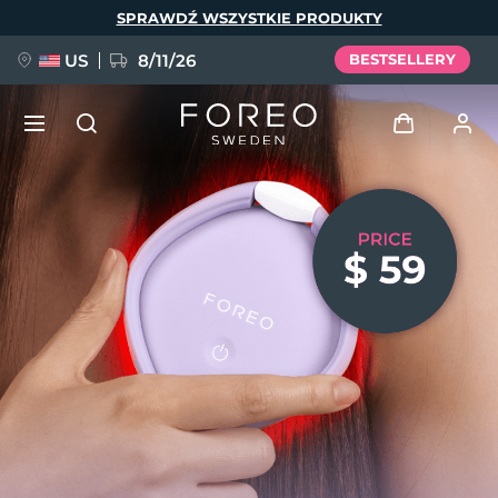
Przejdź
SPRAWDŹ WSZYSTKIE PRODUKTY
do
treści
US
8/11/26
BESTSELLERY
NOWOŚĆ
Zaloguj
Język
BREAKING NEWS
Profil użytkownika
English
Deutsch
Español
Moje urządzenia
FAQ™ Pure Beauty-Tech Elixir
Français
Italiano
Português
Moje zamówienia
Polski
Svenska
Русский
Türkçe
简体中文
繁體中文
Moje adresy
issa™ Teeth Whitening Set
Moje subskrypcje