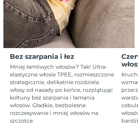
Serum
Gibraltar
All revitalizing eye massagers
issa™ Teeth Whitening Gel
8/14/26
Advanced pore care essentials
For healthy hair
18% PAP
Kosmetyki
Mężczyźni
Oczekiwany czas dostawy
Grecja
8/10/26
SRA Hongkong
Oczekiwany czas dostawy
(Chiny)
8/11/26
Kupuj
Bez szarpania i łez
Czer
Oczekiwany czas dostawy
Węgry
8/10/26
włos
Mniej łamliwych włosów? Tak! Ultra-
elastyczne włosie TPEE, rozmieszczone
Kruch
Oczekiwany czas dostawy
Islandia
FOREO APP
8/11/26
strategicznie, delikatnie rozdziela
wzmac
włosy od nasady po końce, rozplątując
przer
O NAS
Oczekiwany czas dostawy
Indonezja
kołtuny bez szarpania i łamania
warstw
8/8/26
włosów. Gładkie, bezbolesne
cebule
rozczesywanie i mniej włosów na
włosó
Oczekiwany czas dostawy
Irlandia
8/10/26
szczotce.
bardzi
Oczekiwany czas dostawy
Wyspa Man
8/12/26