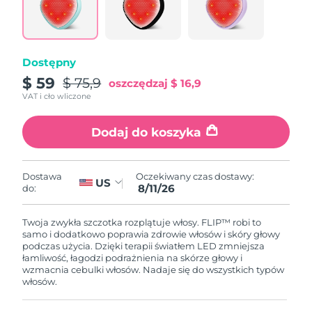
8/10/26
Oczekiwany czas dostawy
Słowenia
8/10/26
Dostępny
Republika
Oczekiwany czas dostawy
$ 59
$ 75,9
oszczędzaj
$ 16,9
Południowej Afryki
8/18/26
VAT i cło wliczone
Oczekiwany czas dostawy
Korea Południowa
Dodaj do koszyka
8/12/26
Oczekiwany czas dostawy
Hiszpania
8/10/26
Oczekiwany czas dostawy:
Dostawa
US
8/11/26
do:
Oczekiwany czas dostawy
Szwecja
8/10/26
Twoja zwykła szczotka rozplątuje włosy.
FLIP™ robi to
samo i dodatkowo poprawia zdrowie włosów i skóry głowy
Oczekiwany czas dostawy
podczas użycia. Dzięki terapii światłem LED zmniejsza
Szwajcaria
8/10/26
łamliwość, łagodzi podrażnienia na skórze głowy i
wzmacnia cebulki włosów. Nadaje się do wszystkich typów
włosów.
Oczekiwany czas dostawy
Tajwan
8/15/26