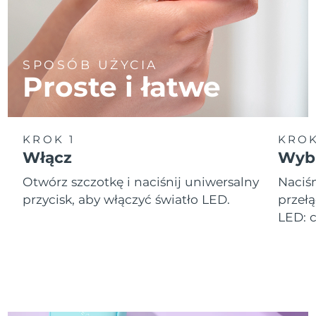
SPOSÓB UŻYCIA
Proste i łatwe
KROK 1
KROK
Włącz
Wybi
Otwórz szczotkę i naciśnij uniwersalny
Naciśn
przycisk, aby włączyć światło LED.
przełą
LED: 