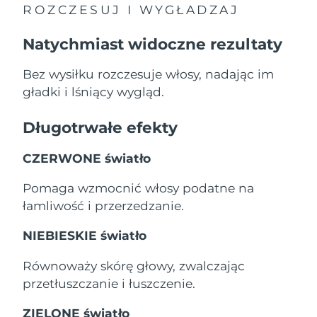
Oczekiwany czas dostawy
ROZCZESUJ I WYGŁADZAJ
Liban
8/11/26
Natychmiast widoczne rezultaty
Oczekiwany czas dostawy
Litwa
8/10/26
Bez wysiłku rozczesuje włosy, nadając im
gładki i lśniący wygląd.
Oczekiwany czas dostawy
Luksemburg
8/10/26
Długotrwałe efekty
Oczekiwany czas dostawy
SRA Makau (Chiny)
8/12/26
CZERWONE światło
Oczekiwany czas dostawy
Malezja
Pomaga wzmocnić włosy podatne na
8/13/26
łamliwość i przerzedzanie.
Oczekiwany czas dostawy
Malta
8/10/26
NIEBIESKIE światło
Oczekiwany czas dostawy
Równoważy skórę głowy, zwalczając
Meksyk
8/14/26
przetłuszczanie i łuszczenie.
Oczekiwany czas dostawy
Monako
ZIELONE światło
8/11/26