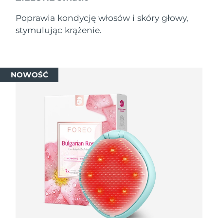
Poprawia kondycję włosów i skóry głowy,
Oczekiwany czas dostawy
Holandia
8/10/26
stymulując krążenie.
Oczekiwany czas dostawy
Nowa Zelandia
8/10/26
NOWOŚĆ
Oczekiwany czas dostawy
Norwegia
8/10/26
Oczekiwany czas dostawy
Oman
8/13/26
Oczekiwany czas dostawy
Filipiny
8/13/26
Oczekiwany czas dostawy
Polska
8/11/26
Oczekiwany czas dostawy
Portugalia
8/10/26