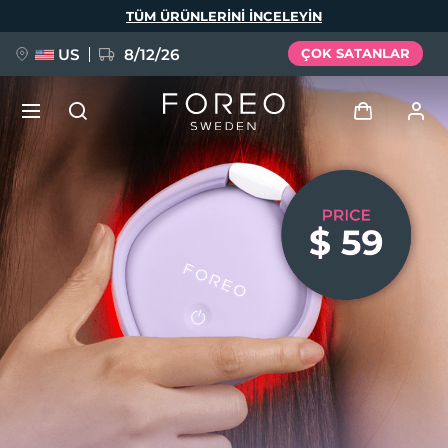
Ana
TÜM ÜRÜNLERINI INCELEYIN
içeriğe
atla
US
8/12/26
ÇOK SATANLAR
YENİ
Giriş
Dil Seçimi
BREAKING NEWS
Kullanici profi̇li̇
English
Deutsch
Español
Cihazlarım
FAQ™ Pure Beauty-Tech Elixir
Français
Italiano
Português
Siparişlerim
Polski
Svenska
Русский
Türkçe
简体中文
繁體中文
Adresim
issa™ Teeth Whitening Set
Aboneliklerim