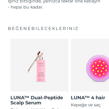
İşiniz bittiğinde, yalnızca tekrar öne katlayın
- hepsi bu kadar.
BEĞENEBILECEKLERINIZ
LUNA™ Dual-Peptide
LUNA™ 4 hair
Scalp Serum
Kepeğe ve saç