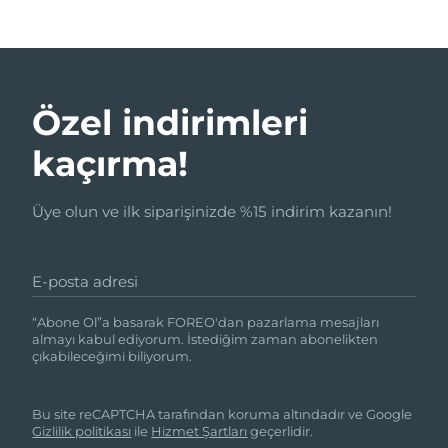
Özel indirimleri
kaçırma!
Üye olun ve ilk siparişinizde %15 indirim kazanın!
E-posta adresi
“Abone Ol”a basarak FOREO'dan pazarlama mesajları
almayı kabul ediyorum. İstediğim zaman abonelikten
çıkabileceğimi biliyorum.
Bu site reCAPTCHA tarafından koruma altındadır ve Google
Gizlilik politikası
ile
Hizmet Şartları
geçerlidir.