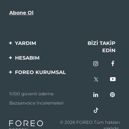
YARDIM
BIZI TAKIP
EDIN
Bi̇zi̇mle İleti̇şi̇me Geçi̇n
HESABIM
Si̇pari̇şler & Sevki̇yat
Ürün Kaydı
FOREO KURUMSAL
Garanti̇ & İade
Destek
FOREO Hakkinda
Sık Sorulan Sorular
%100 güvenli ödeme
Ortaklik Programi
Pil bilgileri
Bazaarvoice İncelemeleri
Ortaklık haberleri
MYSA
© 2026 FOREO Tüm hakları
Perakende Satış
saklıdır.