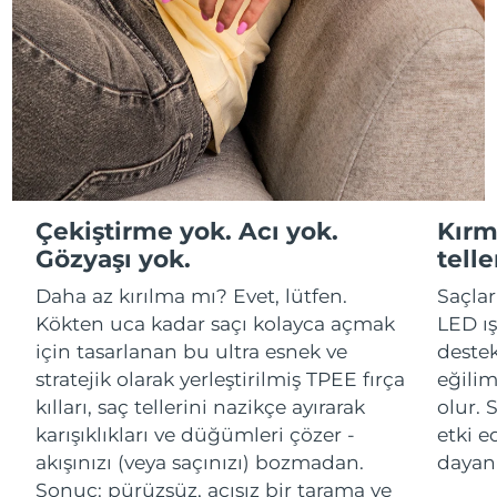
Advanced pore care essentials
For healthy hair
18% PAP
İsrail
Tahmini teslim tarihi
8/15/26
Kozmetik ürünleri
Erkekler
İtalya
Tahmini teslim tarihi
8/11/26
Japonya
Tahmini teslim tarihi
8/14/26
Tüm Ürünler
Jersey
Tahmini teslim tarihi
8/16/26
Çekiştirme yok. Acı yok.
Kırm
Kazakistan
Tahmini teslim tarihi
8/13/26
Gözyaşı yok.
telle
FOREO APP
Kuveyt
Tahmini teslim tarihi
8/11/26
Daha az kırılma mı? Evet, lütfen.
Saçlar
HAKKINDA
Kökten uca kadar saçı kolayca açmak
LED ış
Letonya
Tahmini teslim tarihi
8/11/26
için tasarlanan bu ultra esnek ve
destek
stratejik olarak yerleştirilmiş TPEE fırça
eğilim
Lübnan
Tahmini teslim tarihi
8/12/26
kılları, saç tellerini nazikçe ayırarak
olur. 
karışıklıkları ve düğümleri çözer -
etki 
Litvanya
Tahmini teslim tarihi
8/11/26
akışınızı (veya saçınızı) bozmadan.
dayanı
Sonuç: pürüzsüz, acısız bir tarama ve
Lüksemburg
Tahmini teslim tarihi
8/11/26