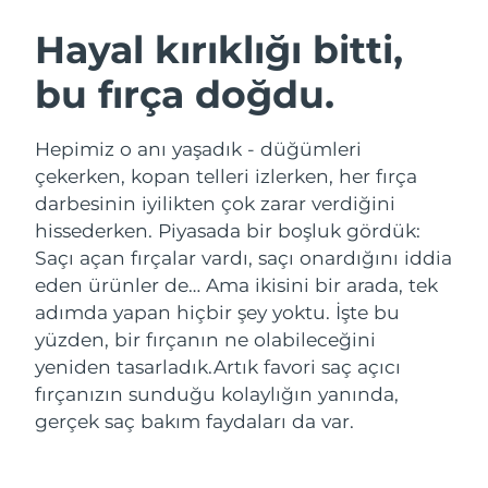
İSVEÇ GÜZELLIK RUTINI
Avustralya
Tahmini teslim tarihi
8/14/26
Hayal kırıklığı bitti,
Avusturya
Tahmini teslim tarihi
8/11/26
bu fırça doğdu.
Bahreyn
Tahmini teslim tarihi
8/12/26
Yüz temizleme
Yüz sıkılaştırma
Hepimiz o anı yaşadık - düğümleri
Belçika
Tahmini teslim tarihi
8/11/26
LUNA™ 4 seti
BEAR™ 2 seti
çekerken, kopan telleri izlerken, her fırça
Anti-aging massage
Microcurrent toning
darbesinin iyilikten çok zarar verdiğini
Bermuda
Tahmini teslim tarihi
8/17/26
hissederken. Piyasada bir boşluk gördük:
Saçı açan fırçalar vardı, saçı onardığını iddia
Nemlendirme
Ağız bakımı
Bosna-Hersek
Tahmini teslim tarihi
8/14/26
LUNA™ 4 Plus
BEAR™ 2 go
eden ürünler de… Ama ikisini bir arada, tek
UFO™ 3 seti
issa™ 4
Massage, LED heating
Microcurrent toning on-the-go
adımda yapan hiçbir şey yoktu. İşte bu
Brunei
Tahmini teslim tarihi
8/16/26
FAQ™ YAŞLANMA KARŞITI BAKIM
Deep facial hydration
Hybrid silicone sonic toothbrush
yüzden, bir fırçanın ne olabileceğini
Bulgaristan
yeniden tasarladık.
Artık favori saç açıcı
Tahmini teslim tarihi
8/11/26
NEW
LUNA™ 4 Men
BEAR™ 2 eyes & lips
fırçanızın sunduğu kolaylığın yanında,
UFO™ 3 LED
issa™ 4 plus
Kanada
For men, anti-aging massage
Microcurrent line smoothing device
Tahmini teslim tarihi
8/15/26
gerçek saç bakım faydaları da var.
Near-infrared and red light therapy
Smart hybrid silicone sonic toothbrush
device
Yaşlanma karşıtı
LED bakım
Şili
Tahmini teslim tarihi
8/15/26