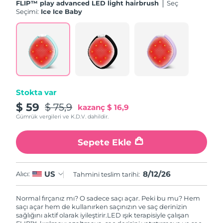
FLIP™ play advanced LED light hairbrush
Seç
Seçimi:
Ice Ice Baby
Stokta var
$ 59
$ 75,9
kazanç
$ 16,9
Gümrük vergileri ve K.D.V. dahildir.
Sepete Ekle
8/12/26
US
Alıcı:
Tahmini teslim tarihi:
Normal fırçanız mı? O sadece saçı açar. Peki bu mu? Hem
saçı açar hem de kullanırken saçınızın ve saç derinizin
sağlığını aktif olarak iyileştirir.
LED ışık terapisiyle çalışan