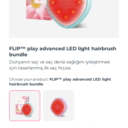
Türkiye
Tahmini teslim tarihi
8/12/26
Birleşik Arap
Tahmini teslim tarihi
8/12/26
Emirlikleri
Birleşik Krallık
Tahmini teslim tarihi
8/11/26
FLIP™ play advanced LED light hairbrush
Amerika Birleşik
bundle
Tahmini teslim tarihi
8/12/26
Devletleri
Dünyanın saç ve saç derisi sağlığını iyileştirmek
için tasarlanmış ilk saç fırçası
Özbekistan
Tahmini teslim tarihi
8/16/26
Choose your product:
FLIP™ play advanced LED light
Vietnam
Tahmini teslim tarihi
8/17/26
hairbrush bundle