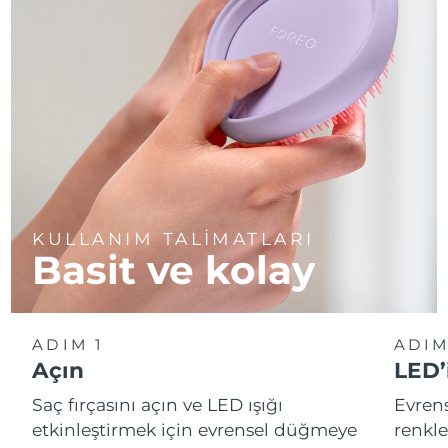
oranda doğal kaynaklı içerikler içerir.
KULLANIM TALİMATLARI
Basit ve kolay
ADIM 1
ADIM
Açın
LED’
Saç fırçasını açın ve LED ışığı
Evren
etkinleştirmek için evrensel düğmeye
renkle