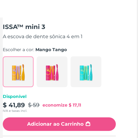
ISSA™ mini 3
A escova de dente sônica 4 em 1
Escolher a cor:
Mango Tango
Disponível
$ 41,89
$ 59
economize
$ 17,11
IVA e taxas incl.
Adicionar ao Carrinho