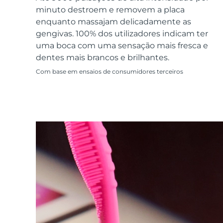
Dispositivos ESPADA™
Dispositivos de olhos
LUNA™ Dual-Peptide Scalp
minuto destroem e removem a placa
Cuidados de pele KIWI™
All acne treatment devices
All revitalizing eye massagers
Serum
issa™ Teeth Whitening Gel
enquanto massajam delicadamente as
Advanced pore care essentials
For healthy hair
18% PAP
gengivas. 100% dos utilizadores indicam ter
uma boca com uma sensação mais fresca e
Cosméticos
Homens
dentes mais brancos e brilhantes.
Com base em ensaios de consumidores terceiros
Comprar todos
FOREO APP
SOBRE