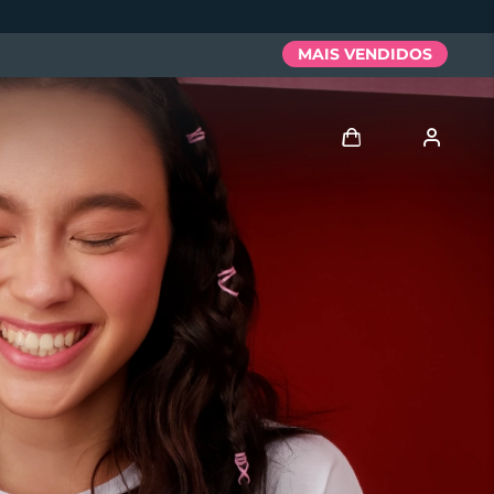
MAIS VENDIDOS
Entrar
Perfil de usuário
Meus aparelhos
Meus pedidos
Meus endereços
As minhas subscrições