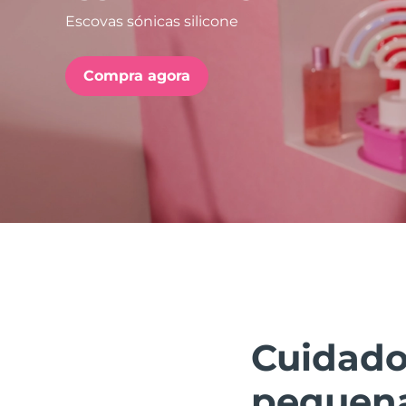
Escovas sónicas silicone
issa™ Teeth Whitening Set
Compra agora
FAQ™ Dual LED Panel
POPULAR
Ofertas especiais
Bestsellers
Cuidado
pequena