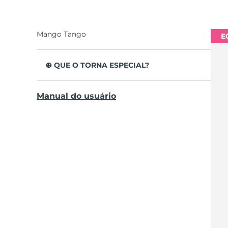
Mango Tango
E
O QUE O TORNA ESPECIAL?
Clinicamente testado para melhorar a higiene
Manual do usuário
oral em geral em 140%.
Remove 30% mais placa do que uma escova
de dentes habitual.
Não abrasivo nos dentes, ajuda as gengivas a
parecer mais saudáveis sem as irritar.
Apresenta caras sorridentes para rotinas de 2
minutos e lembra-te de escovares os dentes
2x por dia.
Desenhada para funcionar eficazmente com
um movimento natural de escovagem.
Dura até 265 dias por carregamento por USB.