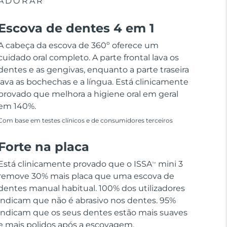
ADORAR
Escova de dentes 4 em 1
A cabeça da escova de 360º oferece um
cuidado oral completo. A parte frontal lava os
dentes e as gengivas, enquanto a parte traseira
lava as bochechas e a língua. Está clinicamente
provado que melhora a higiene oral em geral
em 140%.
Com base em testes clínicos e de consumidores terceiros
Forte na placa
Está clinicamente provado que o ISSA
mini 3
TM
remove 30% mais placa que uma escova de
dentes manual habitual. 100% dos utilizadores
indicam que não é abrasivo nos dentes. 95%
indicam que os seus dentes estão mais suaves
e mais polidos após a escovagem.