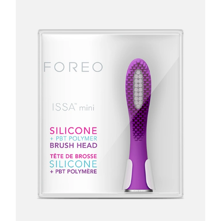
Luxemburgo
Entrega prevista
8/9/26
Macau, RAE da
Entrega prevista
8/11/26
China
Malásia
Entrega prevista
8/12/26
Malta
Entrega prevista
8/9/26
México
Entrega prevista
8/13/26
Mônaco
Entrega prevista
8/10/26
Países Baixos
Entrega prevista
8/9/26
Nova Zelândia
Entrega prevista
8/9/26
Noruega
Entrega prevista
8/9/26