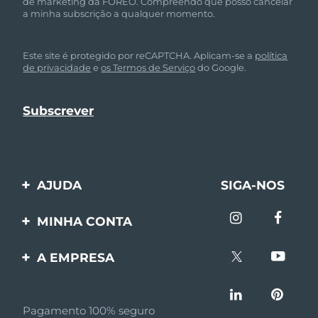
de marketing da FOREO. Compreendo que posso cancelar
a minha subscrição a qualquer momento.
Este site é protegido por reCAPTCHA. Aplicam-se a
política
de privacidade
e
os Termos de Serviço
do Google.
AJUDA
SIGA-NOS
Entre em contato
MINHA CONTA
Encomendas & Envios
Registro de produto
A EMPRESA
Garantia & Devolução
Suporte
Sobre FOREO
Perguntas frequentes
Pagamento 100% seguro
Afiliados