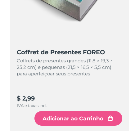
Coffret de Presentes FOREO
Coffret de Presentes FOREO
Coffrets de presentes grandes (11,8 × 19,3 ×
Coffrets de presentes grandes (11,8 × 19,3 ×
25,2 cm) e pequenas (21,5 × 16,5 × 5,5 cm)
25,2 cm) e pequenas (21,5 × 16,5 × 5,5 cm)
para aperfeiçoar seus presentes
para aperfeiçoar seus presentes
$ 2,99
$ 4,99
IVA e taxas incl.
IVA e taxas incl.
Adicionar ao Carrinho
Adicionar ao Carrinho