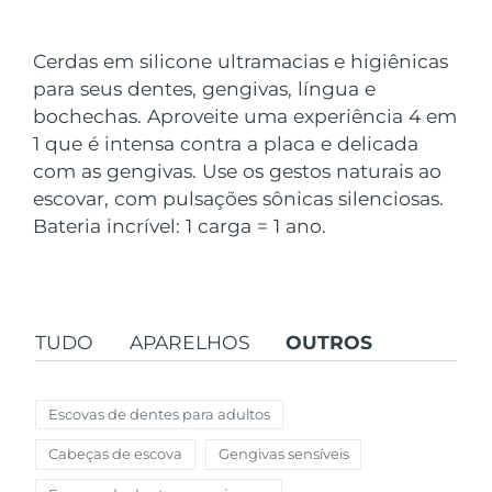
País de envio
Cerdas em silicone ultramacias e higiênicas
Estados Unidos
Entrega prevista
8/10/26
para seus dentes, gengivas, língua e
FAQ™ Dual LED Panel
bochechas. Aproveite uma experiência 4 em
Reino Unido
Entrega prevista
8/9/26
1 que é intensa contra a placa e delicada
POPULAR
com as gengivas. Use os gestos naturais ao
Espanha
Entrega prevista
8/9/26
escovar, com pulsações sônicas silenciosas.
Austrália
Bateria incrível: 1 carga = 1 ano.
Entrega prevista
8/12/26
França
Entrega prevista
8/9/26
Ofertas especiais
Bestsellers
Alemanha
Entrega prevista
8/9/26
TUDO
APARELHOS
OUTROS
Canadá
Entrega prevista
8/13/26
Escovas de dentes para adultos
Terapia com luz vermelha
Cabeças de escova
Gengivas sensíveis
Austrália
Entrega prevista
8/12/26