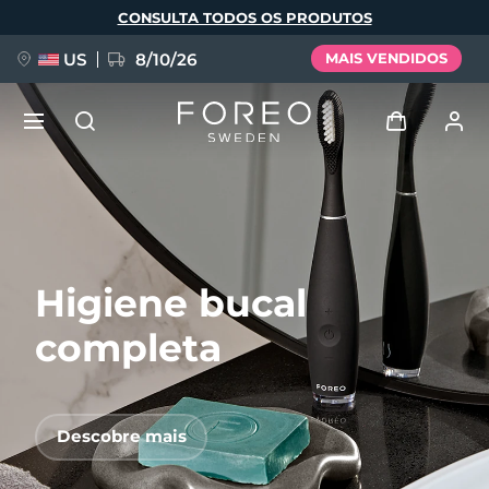
Pular
CONSULTA TODOS OS PRODUTOS
para
o
conteúdo
principal
US
8/10/26
MAIS VENDIDOS
NOVIDADE
Entrar
Idioma
BREAKING NEWS
Perfil de usuário
Higiene bucal
English
Deutsch
Español
Meus aparelhos
FAQ™ Pure Beauty-Tech Elixir
Français
Italiano
Português
completa
Meus pedidos
Polski
Svenska
Русский
Türkçe
简体中文
繁體中文
Meus endereços
Descobre mais
issa™ Teeth Whitening Set
As minhas subscrições