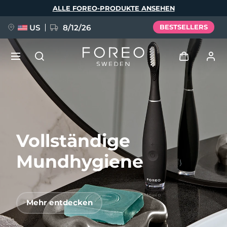
Direkt
ALLE FOREO-PRODUKTE ANSEHEN
zum
Inhalt
US
8/12/26
BESTSELLERS
NEU
Anmelden
Sprache
BREAKING NEWS
Benutzerkonto
Vollständige
English
Deutsch
Español
Meine Geräte
FAQ™ Pure Beauty-Tech Elixir
Français
Italiano
Português
Mundhygiene
Meine Bestellungen
Polski
Svenska
Русский
Türkçe
简体中文
繁體中文
Meine Adressen
Mehr entdecken
issa™ Teeth Whitening Set
Meine Abonnements