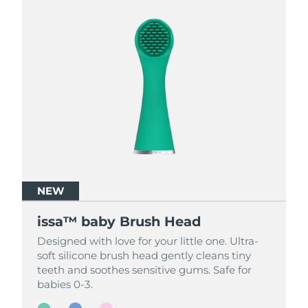
NEW
NEW
NEW
issa™ baby Brush Head
issa™ baby Brush Head
issa™ baby Brush Head
Designed with love for your little one. Ultra-
Designed with love for your little one. Ultra-
Designed with love for your little one. Ultra-
soft silicone brush head gently cleans tiny
soft silicone brush head gently cleans tiny
soft silicone brush head gently cleans tiny
teeth and soothes sensitive gums. Safe for
teeth and soothes sensitive gums. Safe for
teeth and soothes sensitive gums. Safe for
babies 0-3.
babies 0-3.
babies 0-3.