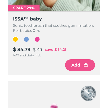
SPARE 29%
SPARE 29%
SPARE 29%
ISSA™ baby
ISSA™ baby
ISSA™ baby
Sonic toothbrush that soothes gum irritation.
Sonic toothbrush that soothes gum irritation.
Sonic toothbrush that soothes gum irritation.
For babies 0-4.
For babies 0-4.
For babies 0-4.
$ 34.79
$ 34.79
$ 34.79
$ 49
$ 49
$ 49
save
save
save
$ 14.21
$ 14.21
$ 14.21
VAT and duty incl.
VAT and duty incl.
VAT and duty incl.
Add
Add
Add