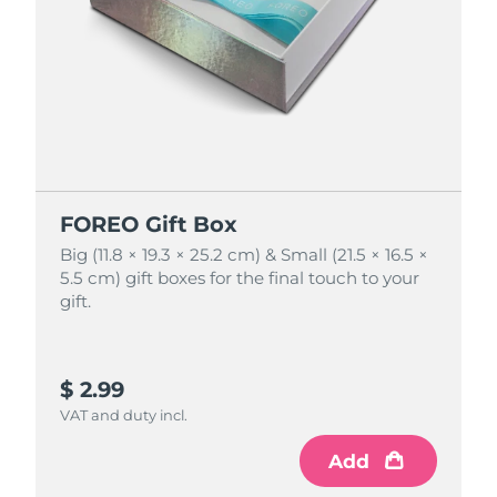
FOREO Gift Box
FOREO Gift Box
Big (11.8 × 19.3 × 25.2 cm) & Small (21.5 × 16.5 ×
Big (11.8 × 19.3 × 25.2 cm) & Small (21.5 × 16.5 ×
5.5 cm) gift boxes for the final touch to your
5.5 cm) gift boxes for the final touch to your
gift.
gift.
$ 2.99
$ 4.99
VAT and duty incl.
VAT and duty incl.
Add
Add