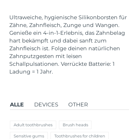
Versandland
Ultraweiche, hygienische Silikonborsten für
Vereinigte Staaten
Erwartete Lieferung
8/12/26
Zähne, Zahnfleisch, Zunge und Wangen.
FAQ™ Dual LED Panel
Genieße ein 4-in-1-Erlebnis, das Zahnbelag
Vereinigtes
Erwartete Lieferung
8/11/26
hart bekämpft und dabei sanft zum
Königreich
BELIEBT
Zahnfleisch ist. Folge deinen natürlichen
Spanien
Zahnputzgesten mit leisen
Erwartete Lieferung
8/11/26
Schallpulsationen. Verrückte Batterie: 1
Australien
Erwartete Lieferung
8/14/26
Ladung = 1 Jahr.
Sonderangebote
Bestseller
Frankreich
Erwartete Lieferung
8/11/26
Deutschland
Erwartete Lieferung
8/11/26
ALLE
DEVICES
OTHER
Kanada
Erwartete Lieferung
8/15/26
Rot-Lichttherapie
Adult toothbrushes
Brush heads
Sensitive gums
Toothbrushes for children