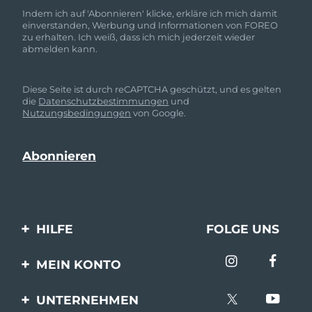
Indem ich auf 'Abonnieren' klicke, erkläre ich mich damit
einverstanden, Werbung und Informationen von FOREO
zu erhalten. Ich weiß, dass ich mich jederzeit wieder
abmelden kann.
Diese Seite ist durch reCAPTCHA geschützt, und es gelten
die
Datenschutzbestimmungen
und
Nutzungsbedingungen
von Google.
HILFE
FOLGE UNS
Kontaktiere uns
MEIN KONTO
Bestellungen & Versand
Produkt registrieren
UNTERNEHMEN
Garantie & Umtausch