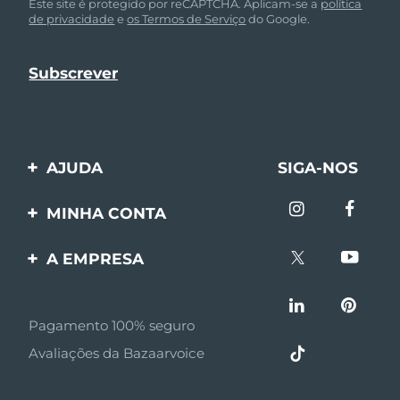
Este site é protegido por reCAPTCHA. Aplicam-se a
política
de privacidade
e
os Termos de Serviço
do Google.
AJUDA
SIGA-NOS
Entre em contato
MINHA CONTA
Encomendas & Envios
Registro de produto
A EMPRESA
Garantia & Devolução
Suporte
Sobre FOREO
Perguntas frequentes
Pagamento 100% seguro
Afiliados
Informações da bateria
Avaliações da Bazaarvoice
Notícias de afiliados
MYSA