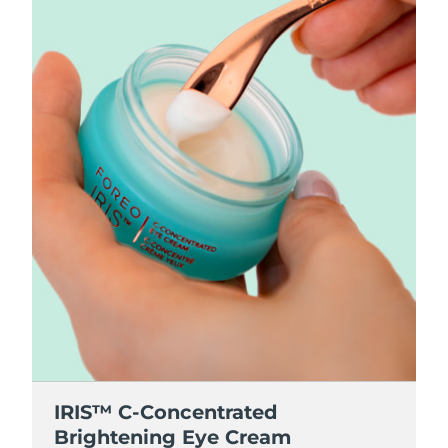
Luxemburgo
Entrega prevista
8/8/26
Macau, RAE da
Entrega prevista
8/10/26
China
Malásia
Entrega prevista
8/11/26
Malta
Entrega prevista
8/8/26
México
Entrega prevista
8/12/26
Mônaco
Entrega prevista
8/9/26
Países Baixos
Entrega prevista
8/8/26
Nova Zelândia
Entrega prevista
8/8/26
IRIS™ C-Concentrated
Noruega
Entrega prevista
8/8/26
Brightening Eye Cream