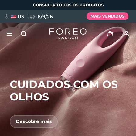
Pular
CONSULTA TODOS OS PRODUTOS
para
o
conteúdo
principal
US
8/9/26
MAIS VENDIDOS
NOVIDADE
Entrar
Idioma
BREAKING NEWS
Perfil de usuário
CUIDADOS COM OS
English
Deutsch
Español
Meus aparelhos
FAQ™ Pure Beauty-Tech Elixir
Français
Italiano
Português
OLHOS
Meus pedidos
Polski
Svenska
Русский
Türkçe
简体中文
繁體中文
Meus endereços
Descobre mais
issa™ Teeth Whitening Set
As minhas subscrições