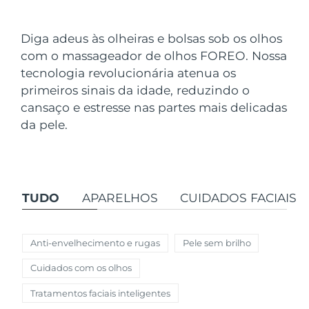
País de envio
Diga adeus às olheiras e bolsas sob os olhos
Estados Unidos
Entrega prevista
8/9/26
com o massageador de olhos FOREO. Nossa
FAQ™ Dual LED Panel
tecnologia revolucionária atenua os
Reino Unido
Entrega prevista
8/8/26
primeiros sinais da idade, reduzindo o
POPULAR
cansaço e estresse nas partes mais delicadas
Espanha
Entrega prevista
8/8/26
da pele.
Austrália
Entrega prevista
8/11/26
França
Entrega prevista
8/8/26
Ofertas especiais
Bestsellers
TUDO
APARELHOS
CUIDADOS FACIAIS
Alemanha
Entrega prevista
8/8/26
Canadá
Entrega prevista
8/12/26
Anti-envelhecimento e rugas
Pele sem brilho
Terapia com luz vermelha
Cuidados com os olhos
Tratamentos faciais inteligentes
Austrália
Entrega prevista
8/11/26