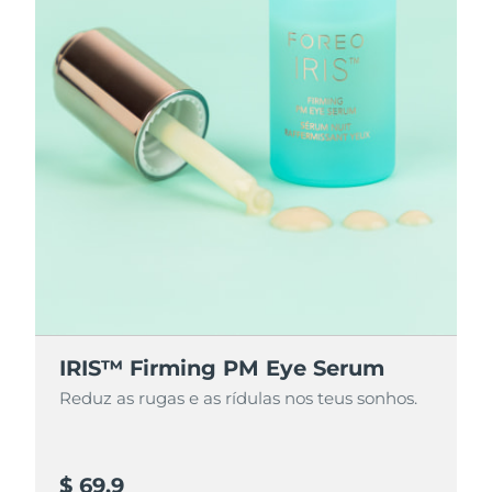
Singapura
Entrega prevista
8/10/26
Eslováquia
Entrega prevista
8/8/26
Eslovênia
Entrega prevista
8/8/26
África do Sul
Entrega prevista
8/16/26
Coreia do Sul
Entrega prevista
8/10/26
Espanha
Entrega prevista
8/8/26
Suécia
Entrega prevista
8/8/26
IRIS™ Firming PM Eye Serum
Reduz as rugas e as rídulas nos teus sonhos.
Suíça
Entrega prevista
8/8/26
Taiwan
Entrega prevista
8/13/26
$ 69,9