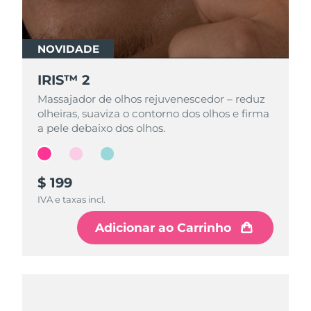
NOVIDADE
NOVIDADE
NOVIDADE
IRIS™ 2
IRIS™ 2
IRIS™ 2
Massajador de olhos rejuvenescedor – reduz
Massajador de olhos rejuvenescedor – reduz
Massajador de olhos rejuvenescedor – reduz
olheiras, suaviza o contorno dos olhos e firma
olheiras, suaviza o contorno dos olhos e firma
olheiras, suaviza o contorno dos olhos e firma
a pele debaixo dos olhos.
a pele debaixo dos olhos.
a pele debaixo dos olhos.
$ 199
$ 179
$ 189
IVA e taxas incl.
IVA e taxas incl.
IVA e taxas incl.
Adicionar ao Carrinho
Adicionar ao Carrinho
Adicionar ao Carrinho