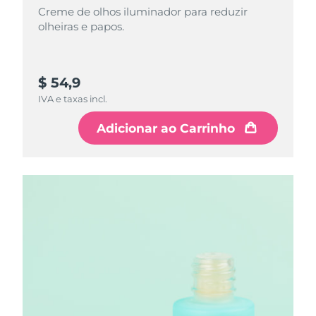
Omã
Creme de olhos iluminador para reduzir
Entrega prevista
8/11/26
olheiras e papos.
Filipinas
Entrega prevista
8/11/26
Polônia
Entrega prevista
8/9/26
$ 54,9
IVA e taxas incl.
Portugal
Entrega prevista
8/8/26
Adicionar ao Carrinho
Porto Rico
Entrega prevista
8/10/26
Catar
Entrega prevista
8/9/26
Reunião
Entrega prevista
8/13/26
Romênia
Entrega prevista
8/8/26
Rússia
Entrega prevista
8/16/26
Arábia Saudita
Entrega prevista
8/9/26