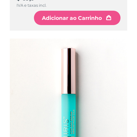
Tailândia
Entrega prevista
8/12/26
IVA e taxas incl.
Adicionar ao Carrinho
Turquia
Entrega prevista
8/9/26
Emirados Árabes
Entrega prevista
8/9/26
Unidos
Reino Unido
Entrega prevista
8/8/26
Estados Unidos
Entrega prevista
8/9/26
Uzbequistão
Entrega prevista
8/13/26
Vietnã
Entrega prevista
8/14/26