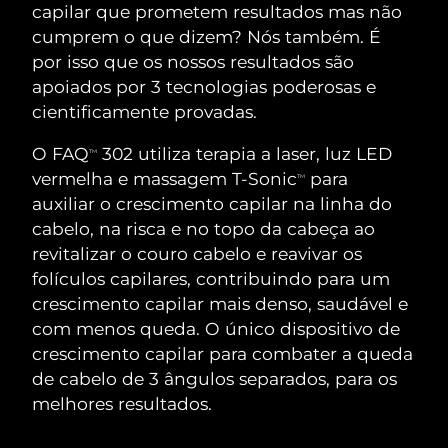
ROTINA DE BELEZA SUECA
capilar que prometem resultados mas não
Áustria
Entrega prevista
8/9/26
cumprem o que dizem? Nós também. É
por isso que os nossos resultados são
Barein
Entrega prevista
8/10/26
apoiados por 3 tecnologias poderosas e
cientificamente provadas.
Limpeza facial
Lifting facial
Bélgica
Entrega prevista
8/9/26
O FAQ
302 utiliza terapia a laser, luz LED
LUNA™ 4 kit
BEAR™ 2 kit
TM
Bermudas
Entrega prevista
8/15/26
vermelha e massagem T-Sonic
para
Anti-aging massage
Microcurrent toning
TM
auxiliar o crescimento capilar na linha do
Bósnia e
cabelo, na risca e no topo da cabeça ao
Entrega prevista
8/12/26
Hidratação
Cuidado oral
Herzegovina
revitalizar o couro cabelo e reavivar os
LUNA™ 4 Plus
BEAR™ 2 go
UFO™ 3 kit
issa™ 4
folículos capilares, contribuindo para um
Massage, LED heating
Microcurrent toning on-the-go
Brunei
Entrega prevista
8/14/26
TRATAMENTO ANTIENVELHECIMENTO
crescimento capilar mais denso, saudável e
Deep facial hydration
Hybrid silicone sonic toothbrush
FAQ™
com menos queda. O único dispositivo de
Bulgária
Entrega prevista
8/9/26
crescimento capilar para combater a queda
LUNA™ 4 Men
BEAR™ 2 eyes & lips
UFO™ 3 LED
NEW
issa™ 4 plus
de cabelo de 3 ângulos separados, para os
Canadá
For men, anti-aging massage
Microcurrent line smoothing device
Entrega prevista
8/13/26
Near-infrared and red light therapy
melhores resultados.
Smart hybrid silicone sonic toothbrush
device
Chile
Entrega prevista
8/13/26
Antienvelhecimento
Tratamentos LED