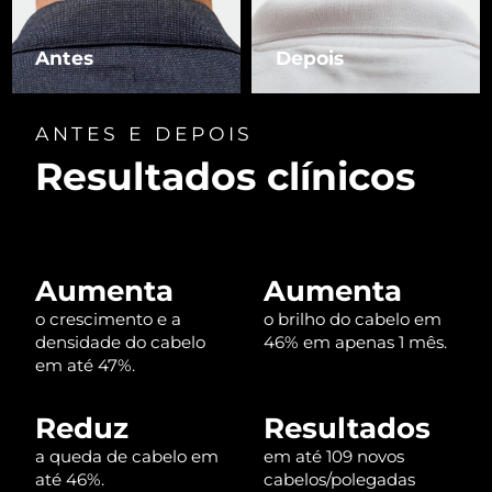
Luxemburgo
Entrega prevista
8/9/26
Antes
Depois
Macau, RAE da
Entrega prevista
8/11/26
China
ANTES E DEPOIS
Malásia
Entrega prevista
8/12/26
Resultados clínicos
Malta
Entrega prevista
8/9/26
México
Entrega prevista
8/13/26
Aumenta
Aumenta
Mônaco
Entrega prevista
8/10/26
o crescimento e a
o brilho do cabelo em
densidade do cabelo
46% em apenas 1 mês.
Países Baixos
Entrega prevista
8/9/26
em até 47%.
Nova Zelândia
Entrega prevista
8/9/26
Reduz
Resultados
a queda de cabelo em
em até 109 novos
Noruega
Entrega prevista
8/9/26
até 46%.
cabelos/polegadas