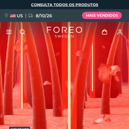
Pular
CONSULTA TODOS OS PRODUTOS
para
o
conteúdo
principal
US
8/10/26
MAIS VENDIDOS
NOVIDADE
Entrar
Idioma
BREAKING NEWS
Perfil de usuário
English
Deutsch
Español
Meus aparelhos
FAQ™ Pure Beauty-Tech Elixir
Français
Italiano
Português
Meus pedidos
Polski
Svenska
Русский
Türkçe
简体中文
繁體中文
Meus endereços
issa™ Teeth Whitening Set
As minhas subscrições