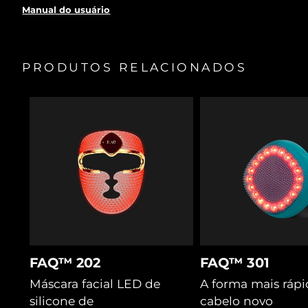
uma taxa de sucesso de mais de 80%.
Manual do usuário
Dilata temporariamente os poros para os tratamentos
serem absorvidos profundamente nos folículos.
As cerdas separam o cabelo e soltam os resíduos para o
PRODUTOS RELACIONADOS
laser e a luz LED alcançarem os folículos.
A massagem T-Sonic™ estimula o fluxo sanguíneo,
fornecendo oxigénio e nutrientes aos folículos.
O trevo-violeta bloqueia a hormona DHT, e os
probióticos equilibram o microbioma e a hidratação.
A cica melhora a microcirculação para mais nutrientes e
acalma a raiz para um crescimento saudável.
FAQ™ 202
FAQ™ 301
Máscara facial LED de
A forma mais rápi
silicone de
cabelo novo