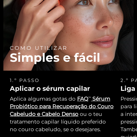
COMO UTILIZAR
Simples e fácil
1.º PASSO
2.º 
Aplicar o sérum capilar
Liga
Aplica algumas gotas do
FAQ
Sérum
Pressi
TM
Probiótico para Recuperação do Couro
para l
Cabeludo e Cabelo Denso
ou o teu
a int
tratamento capilar líquido preferido
press
no couro cabeludo, se o desejares.
També
guiado