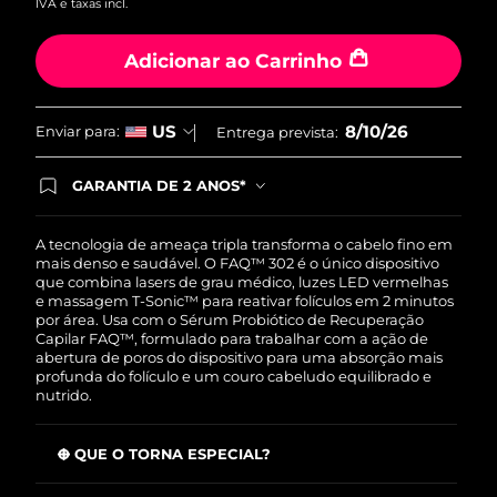
IVA e taxas incl.
Tailândia
Entrega prevista
8/13/26
Adicionar ao Carrinho
Turquia
Entrega prevista
8/10/26
Emirados Árabes
Entrega prevista
8/10/26
8/10/26
US
Enviar para:
Entrega prevista:
Unidos
GARANTIA DE 2 ANOS*
Reino Unido
Entrega prevista
8/9/26
Ao efetuar seu pedido hoje, você tem direito a
cobertura completa da Garantia FOREO. Isso
significa que se você tiver qualquer problema até
Estados Unidos
A tecnologia de ameaça tripla transforma o cabelo fino em
Entrega prevista
8/10/26
2 anos após a compra, a FOREO substituirá seu
mais denso e saudável. O FAQ™ 302 é o único dispositivo
produto gratuitamente.*exceto pelo Luna FOFO
que combina lasers de grau médico, luzes LED vermelhas
Uzbequistão
Entrega prevista
8/14/26
e Luna Play plus cuja garantia é de 90 dias.
e massagem T-Sonic™ para reativar folículos em 2 minutos
por área. Usa com o Sérum Probiótico de Recuperação
Capilar FAQ™, formulado para trabalhar com a ação de
Vietnã
Entrega prevista
8/15/26
abertura de poros do dispositivo para uma absorção mais
profunda do folículo e um couro cabeludo equilibrado e
nutrido.
O QUE O TORNA ESPECIAL?
O laser de baixo nível reativa folículos dormentes com