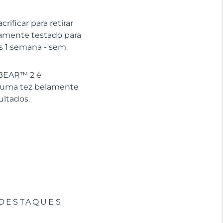
ificar para retirar
icamente testado para
as 1 semana - sem
o BEAR™ 2 é
m uma tez belamente
ultados.
DESTAQUES