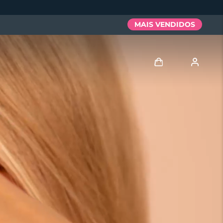
MAIS VENDIDOS
Entrar
Perfil de usuário
Meus aparelhos
Meus pedidos
Meus endereços
As minhas subscrições