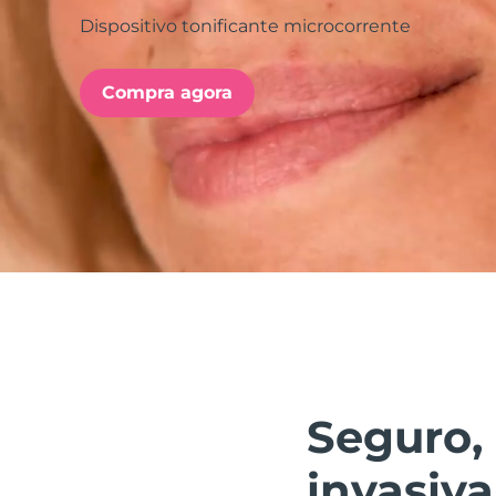
Dispositivo tonificante microcorrente
issa™ Teeth Whitening Set
Compra agora
FAQ™ Dual LED Panel
POPULAR
Ofertas especiais
Bestsellers
Seguro, 
invasiva