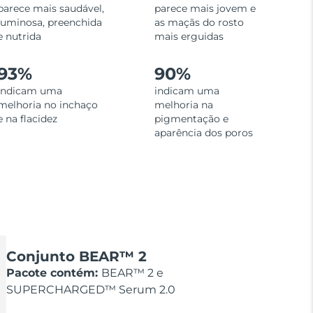
parece mais saudável,
parece mais jovem e
luminosa, preenchida
as maçãs do rosto
e nutrida
mais erguidas
93%
90%
indicam uma
indicam uma
melhoria no inchaço
melhoria na
e na flacidez
pigmentação e
aparência dos poros
Conjunto BEAR™ 2
Pacote contém:
BEAR™ 2 e
SUPERCHARGED™ Serum 2.0